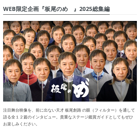
WEB限定企画『板尾のめ゙』2025総集編
注目舞台映像を、前に出ない天才 板尾創路 の眼（フィルター）を通して
語る全１２篇のインタビュー。貴重なステージ鑑賞ガイドとしてもぜひ
お楽しみください。