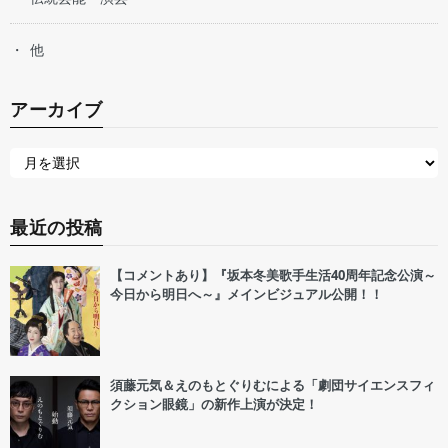
他
アーカイブ
最近の投稿
【コメントあり】『坂本冬美歌手生活40周年記念公演～
今日から明日へ～』メインビジュアル公開！！
須藤元気＆えのもとぐりむによる「劇団サイエンスフィ
クション眼鏡」の新作上演が決定！