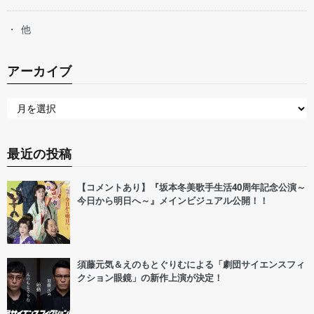
他
アーカイブ
最近の投稿
【コメントあり】『坂本冬美歌手生活40周年記念公演～
今日から明日へ～』メインビジュアル公開！！
須藤元気＆えのもとぐりむによる「劇団サイエンスフィ
クション眼鏡」の新作上演が決定！