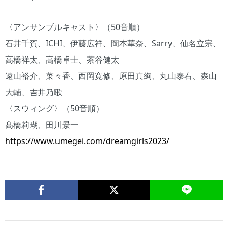
〈アンサンブルキャスト〉（50音順）
石井千賀、ICHI、伊藤広祥、岡本華奈、Sarry、仙名立宗、
高橋祥太、高橋卓士、茶谷健太
遠山裕介、菜々香、西岡寛修、原田真絢、丸山泰右、森山
大輔、吉井乃歌
〈スウィング〉（50音順）
髙橋莉瑚、田川景一
https://www.umegei.com/dreamgirls2023/