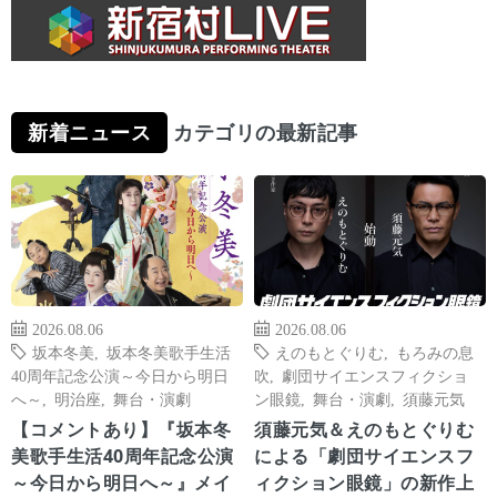
新着ニュース
カテゴリの最新記事
2026.08.06
2026.08.06
坂本冬美
,
坂本冬美歌手生活
えのもとぐりむ
,
もろみの息
40周年記念公演～今日から明日
吹
,
劇団サイエンスフィクショ
へ～
,
明治座
,
舞台・演劇
ン眼鏡
,
舞台・演劇
,
須藤元気
【コメントあり】『坂本冬
須藤元気＆えのもとぐりむ
美歌手生活40周年記念公演
による「劇団サイエンスフ
～今日から明日へ～』メイ
ィクション眼鏡」の新作上