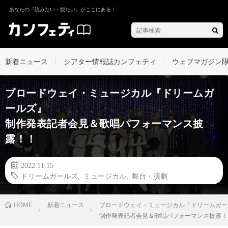
あなたの『読みたい・観たい』がここにある！
新着ニュース
シアター情報誌カンフェティ
ウェブマガジン
ブロードウェイ・ミュージカル『ドリームガ
ールズ』
制作発表記者会見＆歌唱パフォーマンス披
露！！
2022.11.15
ドリームガールズ
,
ミュージカル
,
舞台・演劇
新着ニュース
ブロードウェイ・ミュージカル『ドリームガー
HOME
制作発表記者会見＆歌唱パフォーマンス披露！