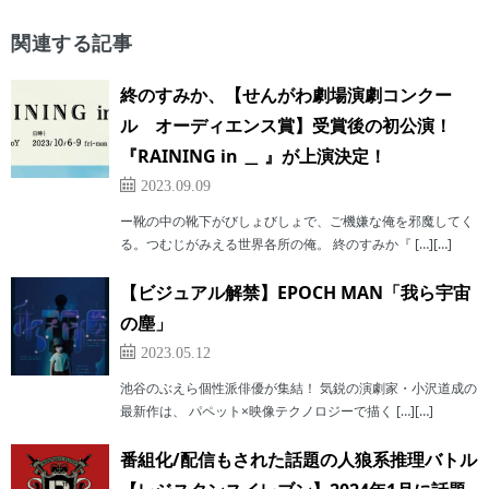
関連する記事
終のすみか、【せんがわ劇場演劇コンクー
ル オーディエンス賞】受賞後の初公演！
『RAINING in ＿ 』が上演決定！
2023.09.09
ー靴の中の靴下がびしょびしょで、ご機嫌な俺を邪魔してく
る。つむじがみえる世界各所の俺。 終のすみか『 […][…]
【ビジュアル解禁】EPOCH MAN「我ら宇宙
の塵」
2023.05.12
池谷のぶえら個性派俳優が集結！ 気鋭の演劇家・小沢道成の
最新作は、 パペット×映像テクノロジーで描く […][…]
番組化/配信もされた話題の人狼系推理バトル