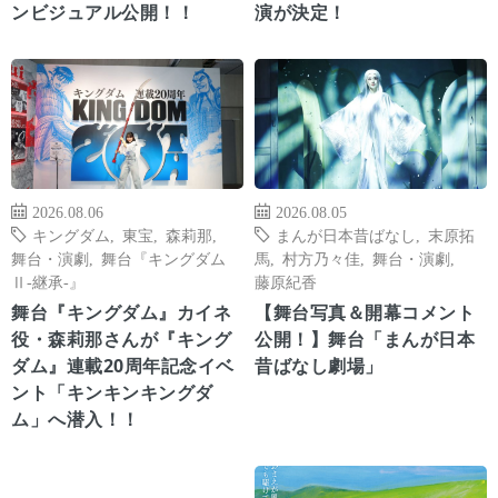
ンビジュアル公開！！
演が決定！
2026.08.06
2026.08.05
キングダム
,
東宝
,
森莉那
,
まんが日本昔ばなし
,
末原拓
舞台・演劇
,
舞台『キングダム
馬
,
村方乃々佳
,
舞台・演劇
,
Ⅱ-継承-』
藤原紀香
舞台『キングダム』カイネ
【舞台写真＆開幕コメント
役・森莉那さんが『キング
公開！】舞台「まんが日本
ダム』連載20周年記念イベ
昔ばなし劇場」
ント「キンキンキングダ
ム」へ潜入！！