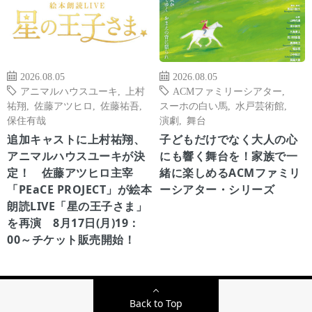
2026.08.05
2026.08.05
アニマルハウスユーキ
,
上村
ACMファミリーシアター
,
祐翔
,
佐藤アツヒロ
,
佐藤祐吾
,
スーホの白い馬
,
水戸芸術館
,
保住有哉
演劇
,
舞台
追加キャストに上村祐翔、
子どもだけでなく大人の心
アニマルハウスユーキが決
にも響く舞台を！家族で一
定！ 佐藤アツヒロ主宰
緒に楽しめるACMファミリ
「PEaCE PROJECT」が絵本
ーシアター・シリーズ
朗読LIVE「星の王子さま」
を再演 8月17日(月)19：
00～チケット販売開始！
Back to Top