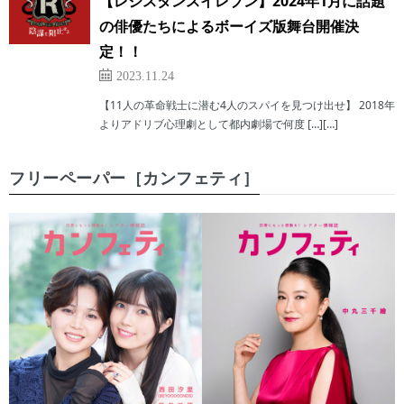
【レジスタンスイレブン】2024年1月に話題
の俳優たちによるボーイズ版舞台開催決
定！！
2023.11.24
【11人の革命戦士に潜む4人のスパイを見つけ出せ】 2018年
よりアドリブ心理劇として都内劇場で何度 […][…]
フリーペーパー［カンフェティ］