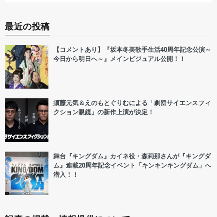
最近の投稿
【コメントあり】『坂本冬美歌手生活40周年記念公演～
今日から明日へ～』メインビジュアル公開！！
須藤元気＆えのもとぐりむによる「劇団サイエンスフィ
クション眼鏡」の新作上演が決定！
舞台『キングダム』カイネ役・森莉那さんが『キングダ
ム』連載20周年記念イベント「キンキンキングダム」へ
潜入！！