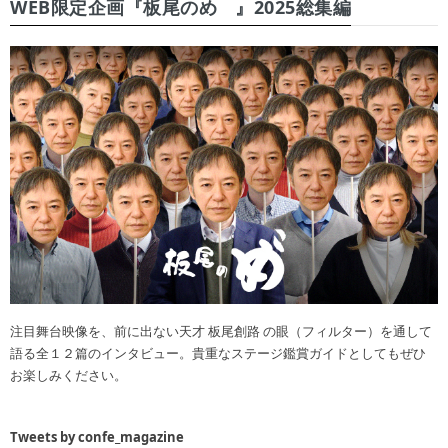
WEB限定企画『板尾のめ゙』2025総集編
注目舞台映像を、前に出ない天才 板尾創路 の眼（フィルター）を通して
語る全１２篇のインタビュー。貴重なステージ鑑賞ガイドとしてもぜひ
お楽しみください。
Tweets by confe_magazine