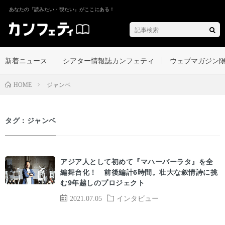
あなたの『読みたい・観たい』がここにある！
新着ニュース
シアター情報誌カンフェティ
ウェブマガジン
ジャンベ
HOME
タグ：ジャンベ
アジア人として初めて『マハーバーラタ』を全
編舞台化！ 前後編計6時間。壮大な叙情詩に挑
む9年越しのプロジェクト
2021.07.05
インタビュー