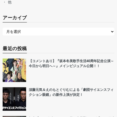
他
アーカイブ
最近の投稿
【コメントあり】『坂本冬美歌手生活40周年記念公演～
今日から明日へ～』メインビジュアル公開！！
須藤元気＆えのもとぐりむによる「劇団サイエンスフィ
クション眼鏡」の新作上演が決定！