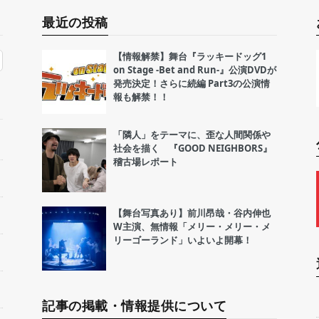
最近の投稿
【情報解禁】舞台『ラッキードッグ1
on Stage -Bet and Run-』公演DVDが
発売決定！さらに続編 Part3の公演情
報も解禁！！
「隣人」をテーマに、歪な人間関係や
社会を描く 『GOOD NEIGHBORS』
稽古場レポート
【舞台写真あり】前川昂哉・谷内伸也
W主演、無情報「メリー・メリー・メ
リーゴーランド」いよいよ開幕！
記事の掲載・情報提供について