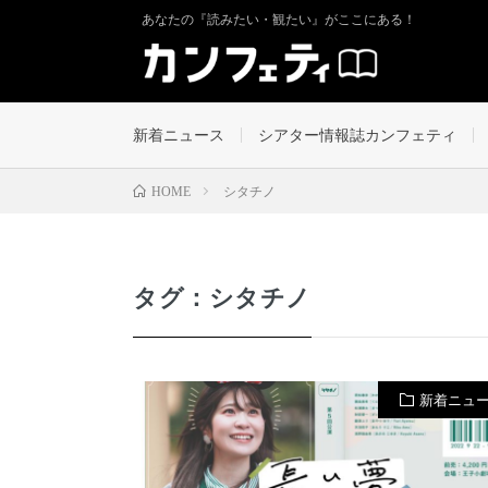
あなたの『読みたい・観たい』がここにある！
新着ニュース
シアター情報誌カンフェティ
シタチノ
HOME
タグ：シタチノ
新着ニュ