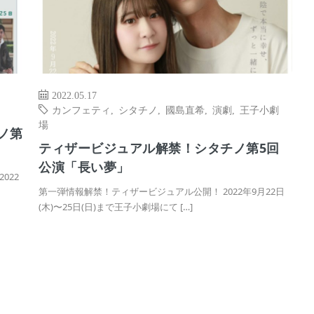
2022.05.17
カンフェティ
,
シタチノ
,
國島直希
,
演劇
,
王子小劇
場
ノ第
ティザービジュアル解禁！シタチノ第5回
公演「長い夢」
022
第一弾情報解禁！ティザービジュアル公開！ 2022年9月22日
(木)〜25日(日)まで王子小劇場にて […]