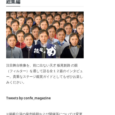
総集編
注目舞台映像を、前に出ない天才 板尾創路 の眼
（フィルター）を通して語る全１２篇のインタビュ
ー。貴重なステージ鑑賞ガイドとしてもぜひお楽し
みください。
Tweets by confe_magazine
※掲載公演の発売時期および開催等については変更