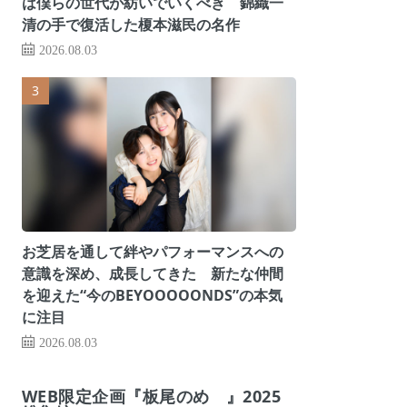
は僕らの世代が紡いでいくべき 錦織一
清の手で復活した榎本滋民の名作
2026.08.03
お芝居を通して絆やパフォーマンスへの
意識を深め、成長してきた 新たな仲間
を迎えた“今のBEYOOOOONDS”の本気
に注目
2026.08.03
WEB限定企画『板尾のめ゙』2025