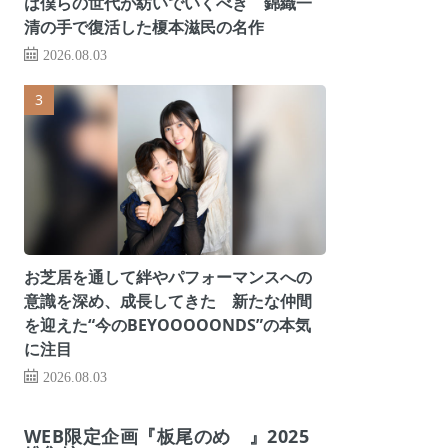
は僕らの世代が紡いでいくべき 錦織一
清の手で復活した榎本滋民の名作
2026.08.03
お芝居を通して絆やパフォーマンスへの
意識を深め、成長してきた 新たな仲間
を迎えた“今のBEYOOOOONDS”の本気
に注目
2026.08.03
WEB限定企画『板尾のめ゙』2025