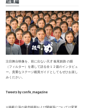
総集編
注目舞台映像を、前に出ない天才 板尾創路 の眼
（フィルター）を通して語る全１２篇のインタビュ
ー。貴重なステージ鑑賞ガイドとしてもぜひお楽し
みください。
Tweets by confe_magazine
※掲載公演の発売時期および開催等については変更