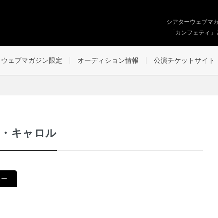
シアターウェブマ
「カンフェティ」
ウェブマガジン限定
オーディション情報
公演チケットサイト
ナ・キャロル
ュー