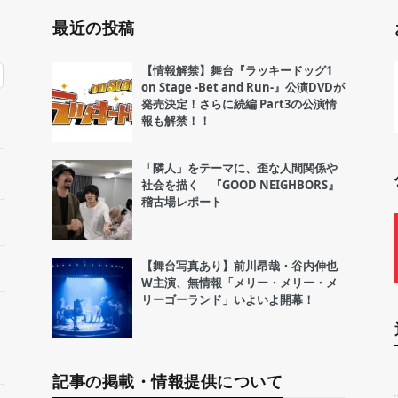
最近の投稿
【情報解禁】舞台『ラッキードッグ1
on Stage -Bet and Run-』公演DVDが
発売決定！さらに続編 Part3の公演情
報も解禁！！
「隣人」をテーマに、歪な人間関係や
社会を描く 『GOOD NEIGHBORS』
稽古場レポート
【舞台写真あり】前川昂哉・谷内伸也
W主演、無情報「メリー・メリー・メ
リーゴーランド」いよいよ開幕！
記事の掲載・情報提供について