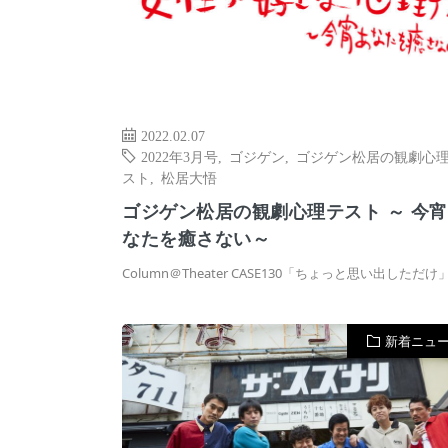
2022.02.07
2022年3月号
,
ゴジゲン
,
ゴジゲン松居の観劇心
スト
,
松居大悟
ゴジゲン松居の観劇心理テスト ～ 今
なたを癒さない～
Column＠Theater CASE130「ちょっと思い出しただけ
新着ニュ