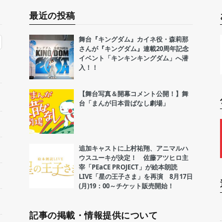
最近の投稿
舞台『キングダム』カイネ役・森莉那
さんが『キングダム』連載20周年記念
イベント「キンキンキングダム」へ潜
入！！
【舞台写真＆開幕コメント公開！】舞
台「まんが日本昔ばなし劇場」
追加キャストに上村祐翔、アニマルハ
ウスユーキが決定！ 佐藤アツヒロ主
宰「PEaCE PROJECT」が絵本朗読
LIVE「星の王子さま」を再演 8月17日
(月)19：00～チケット販売開始！
記事の掲載・情報提供について