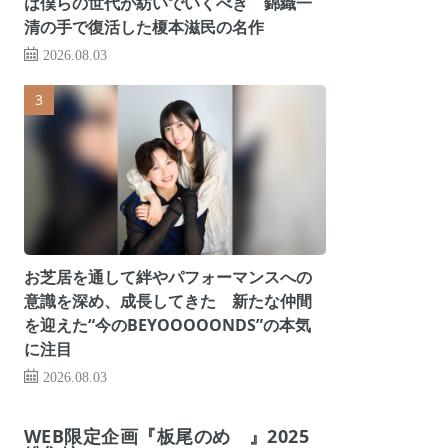
は僕らの世代が紡いでいくべき 錦織一
清の手で復活した榎本滋民の名作
2026.08.03
お芝居を通して絆やパフォーマンスへの
意識を深め、成長してきた 新たな仲間
を迎えた“今のBEYOOOOONDS”の本気
に注目
2026.08.03
WEB限定企画『板尾のめ゙』2025