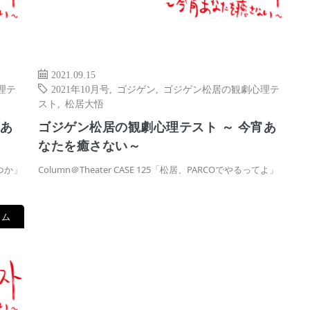
2021.09.15
理テ
2021年10月号
,
ゴジゲン
,
ゴジゲン松居の観劇心理テ
スト
,
松居大悟
宵あ
ゴジゲン松居の観劇心理テスト ～ 今宵あ
なたを癒さない～
待つか」
Column＠Theater CASE 125「松居、PARCOでやるってよ」
ラム