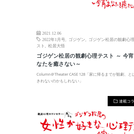
2021.12.06
2022年1月号
,
ゴジゲン
,
ゴジゲン松居の観劇心
スト
,
松居大悟
ゴジゲン松居の観劇心理テスト ～ 今
なたを癒さない～
Column＠Theater CASE 128「家に帰るまでが観劇、
きれないのかもしれない」
連載コ