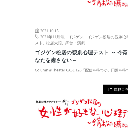
2021.10.15
2021年11月号
,
ゴジゲン
,
ゴジゲン松居の観劇心
スト
,
松居大悟
,
舞台・演劇
ゴジゲン松居の観劇心理テスト ～ 今
なたを癒さない～
Column＠Theater CASE 126「配信を待つか、円盤を
連載コ