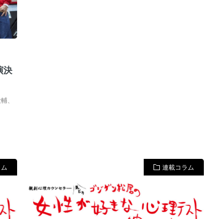
演決
大輔、
ラム
連載コラム