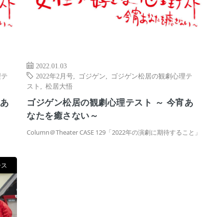
2022.01.03
理テ
2022年2月号
,
ゴジゲン
,
ゴジゲン松居の観劇心理テ
スト
,
松居大悟
宵あ
ゴジゲン松居の観劇心理テスト ～ 今宵あ
なたを癒さない～
」
Column＠Theater CASE 129「2022年の演劇に期待すること」
ース