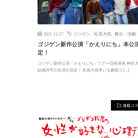
2021.12.27
ゴジゲン
,
松居大悟
,
舞台・演劇
ゴジゲン新作公演「かえりにち」本公
定！
ゴジゲン新作公演「かえりにち」ツアー日程発表 神谷
結城洋平の出演が決定！ 松居大悟率いる劇団ゴ […]
連載コ