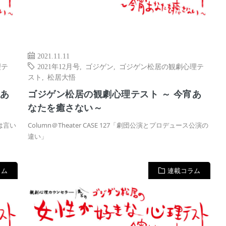
2021.11.11
理テ
2021年12月号
,
ゴジゲン
,
ゴジゲン松居の観劇心理テ
スト
,
松居大悟
宵あ
ゴジゲン松居の観劇心理テスト ～ 今宵あ
なたを癒さない～
とは言い
Column＠Theater CASE 127「劇団公演とプロデュース公演の
違い」
ラム
連載コラム