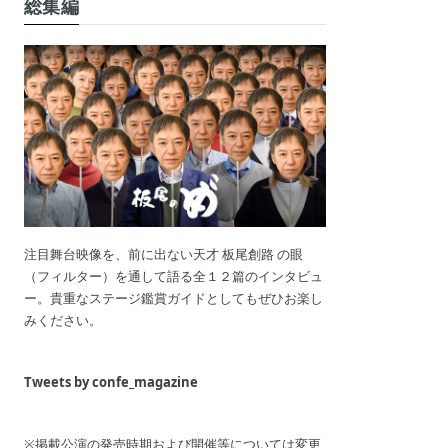
総集編
注目舞台映像を、前に出ない天才 板尾創路 の眼
（フィルター）を通して語る全１２篇のインタビュ
ー。貴重なステージ鑑賞ガイドとしてもぜひお楽し
みください。
Tweets by confe_magazine
※掲載公演の発売時期および開催等については変更