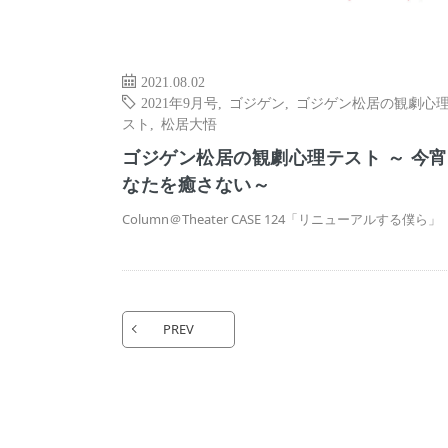
2021.08.02
2021年9月号
,
ゴジゲン
,
ゴジゲン松居の観劇心
スト
,
松居大悟
ゴジゲン松居の観劇心理テスト ～ 今
なたを癒さない～
Column＠Theater CASE 124「リニューアルする僕ら」
PREV