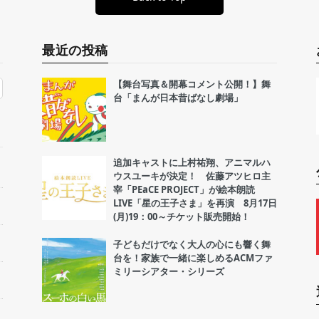
最近の投稿
【舞台写真＆開幕コメント公開！】舞
台「まんが日本昔ばなし劇場」
追加キャストに上村祐翔、アニマルハ
ウスユーキが決定！ 佐藤アツヒロ主
宰「PEaCE PROJECT」が絵本朗読
LIVE「星の王子さま」を再演 8月17日
(月)19：00～チケット販売開始！
子どもだけでなく大人の心にも響く舞
台を！家族で一緒に楽しめるACMファ
ミリーシアター・シリーズ