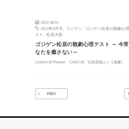
2022.08.01
2022年9月号
,
ゴジゲン
,
ゴジゲン松居の観劇心
スト
,
松居大悟
ゴジゲン松居の観劇心理テスト ～ 今
なたを癒さない～
Column＠Theater CASE136「伝統芸能という観劇」
PREV