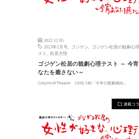
2022.12.05
2023年1月号
,
ゴジゲン
,
ゴジゲン松居の観劇心
スト
,
松居大悟
ゴジゲン松居の観劇心理テスト ～ 今
なたを癒さない～
Column＠Theater CASE.140「今年の観劇納め」
連載コ