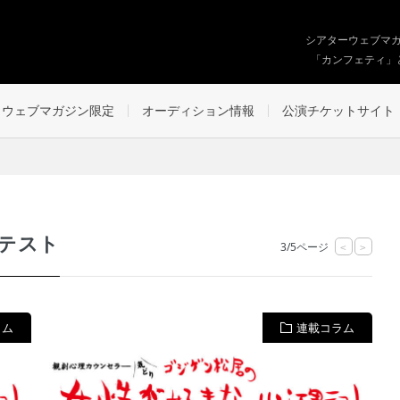
シアターウェブマ
「カンフェティ」
ウェブマガジン限定
オーディション情報
公演チケットサイト
テスト
3/5ページ
<
>
ラム
連載コラム