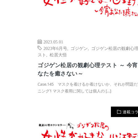
2023.05.01
2023年6月号
,
ゴジゲン
,
ゴジゲン松居の観劇心
スト
,
松居大悟
ゴジゲン松居の観劇心理テスト ～ 今
なたを癒さない～
Case.145 マスクを着けるか着けないか、それが問題だ
ニング1 マスク着用に関しては個人の […]
連載コ