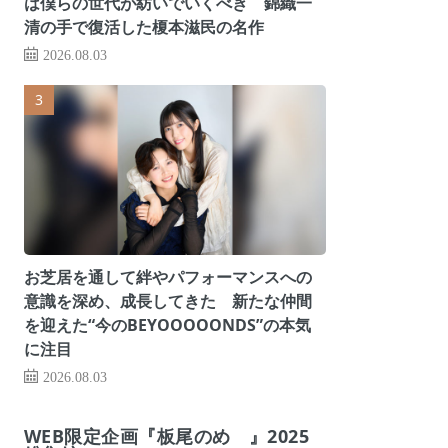
は僕らの世代が紡いでいくべき 錦織一
清の手で復活した榎本滋民の名作
2026.08.03
お芝居を通して絆やパフォーマンスへの
意識を深め、成長してきた 新たな仲間
を迎えた“今のBEYOOOOONDS”の本気
に注目
2026.08.03
WEB限定企画『板尾のめ゙』2025