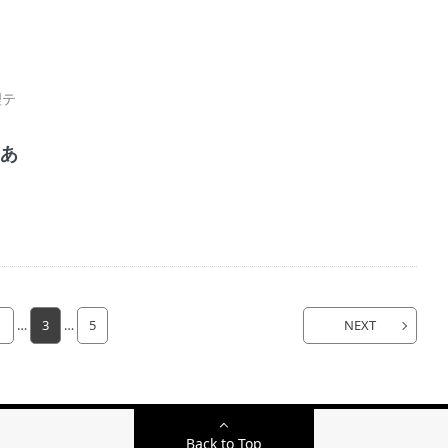
理テ
宵あ
1
…
3
…
5
NEXT
Back to Top