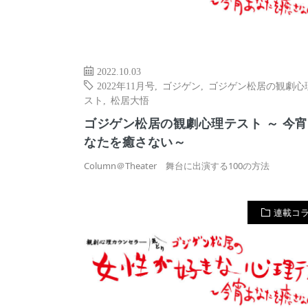
2022.10.03
2022年11月号
,
ゴジゲン
,
ゴジゲン松居の観劇心
スト
,
松居大悟
ゴジゲン松居の観劇心理テスト ～ 今
なたを癒さない～
Column＠Theater 舞台に出演する100の方法
連載コ