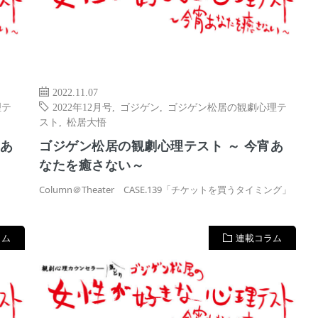
2022.11.07
理テ
2022年12月号
,
ゴジゲン
,
ゴジゲン松居の観劇心理テ
スト
,
松居大悟
宵あ
ゴジゲン松居の観劇心理テスト ～ 今宵あ
なたを癒さない～
Column＠Theater CASE.139「チケットを買うタイミング」
ラム
連載コラム