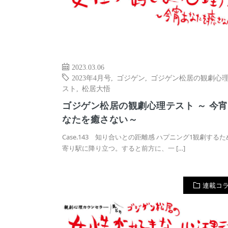
2023.03.06
2023年4月号
,
ゴジゲン
,
ゴジゲン松居の観劇心
スト
,
松居大悟
ゴジゲン松居の観劇心理テスト ～ 今
なたを癒さない～
Case.143 知り合いとの距離感 ハプニング1観劇する
寄り駅に降り立つ。すると前方に、一 […]
連載コ