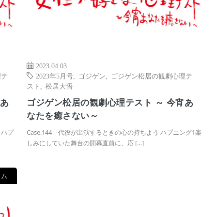
2023.04.03
理テ
2023年5月号
,
ゴジゲン
,
ゴジゲン松居の観劇心理テ
スト
,
松居大悟
宵あ
ゴジゲン松居の観劇心理テスト ～ 今宵あ
なたを癒さない～
 ハプ
Case.144 代役が出演するときの心の持ちよう ハプニング1楽
しみにしていた舞台の開幕直前に、応 […]
ラム