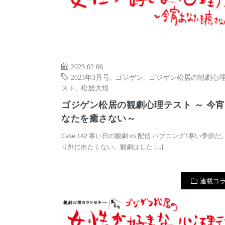
2023.02.06
2023年3月号
,
ゴジゲン
,
ゴジゲン松居の観劇心
スト
,
松居大悟
ゴジゲン松居の観劇心理テスト ～ 今
なたを癒さない～
Case.142 寒い日の観劇 vs 配信 ハプニング1寒い季節
り外に出たくない。観劇はした […]
連載コ