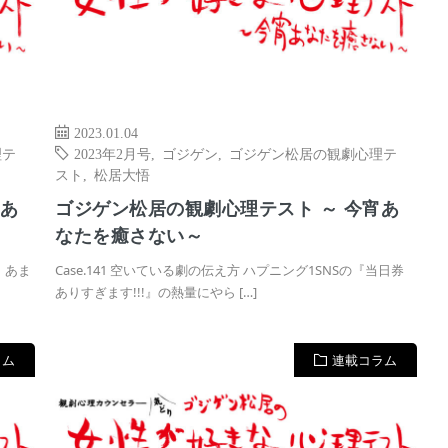
2023.01.04
理テ
2023年2月号
,
ゴジゲン
,
ゴジゲン松居の観劇心理テ
スト
,
松居大悟
宵あ
ゴジゲン松居の観劇心理テスト ～ 今宵あ
なたを癒さない～
だ。あま
Case.141 空いている劇の伝え方 ハプニング1SNSの『当日券
ありすぎます!!!』の熱量にやら […]
ラム
連載コラム