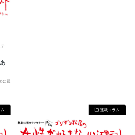
理テ
宵あ
ために最
ラム
連載コラム