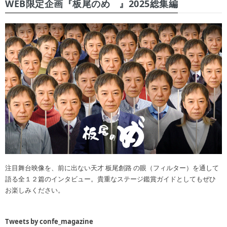
WEB限定企画『板尾のめ゙』2025総集編
注目舞台映像を、前に出ない天才 板尾創路 の眼（フィルター）を通して
語る全１２篇のインタビュー。貴重なステージ鑑賞ガイドとしてもぜひ
お楽しみください。
Tweets by confe_magazine