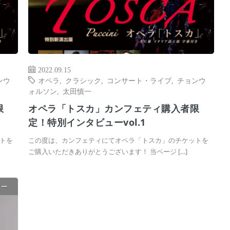
2022.09.15
ンウ
オペラ
,
クラシック
,
コンサート・ライブ
,
チョンウ
ォルソン
,
太田慎一
限
オペラ「トスカ」カンフェティ購入者限
定！特別インタビューvol.1
トを
この度は、カンフェティにてオペラ「トスカ」のチケットを
ご購入いただきありがとうございます！ 当ページ […]
ュー