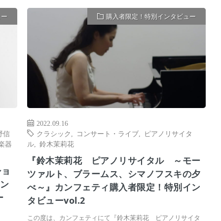
ュー
購入者限定！特別インタビュー
2022.09.16
野信
クラシック
,
コンサート・ライブ
,
ピアノリサイタ
楽器
ル
,
鈴木茉莉花
『鈴木茉莉花 ピアノリサイタル ～モー
ショ
ツァルト、ブラームス、シマノフスキの夕
カン
べ～』カンフェティ購入者限定！特別イン
ー
タビューvol.2
この度は、カンフェティにて『鈴木茉莉花 ピアノリサイタ