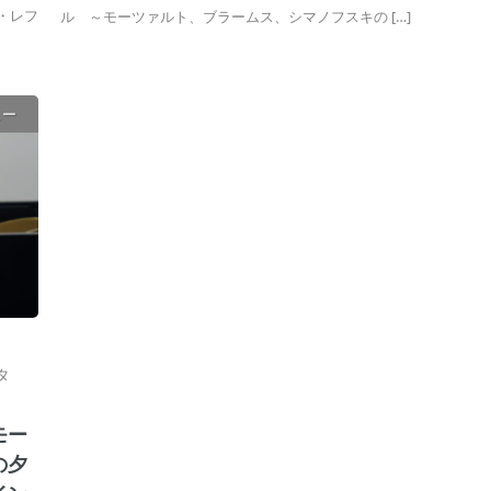
・レフ
ル ～モーツァルト、ブラームス、シマノフスキの […]
ュー
タ
モー
の夕