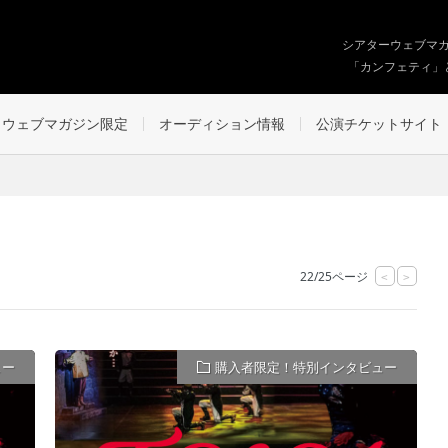
シアターウェブマ
「カンフェティ」
ウェブマガジン限定
オーディション情報
公演チケットサイト
22/25ページ
<
>
ュー
購入者限定！特別インタビュー