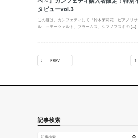
べ～』カンフェティ購入者限定！特別
タビューvol.3
この度は、カンフェティにて『鈴木茉莉花 ピアノリサ
ル ～モーツァルト、ブラームス、シマノフスキの […]
PREV
1
記事検索