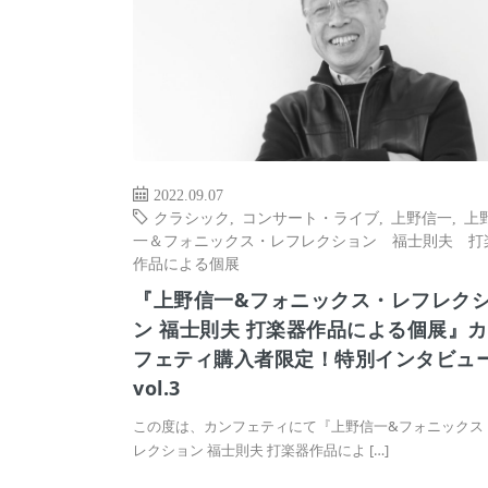
2022.09.07
クラシック
,
コンサート・ライブ
,
上野信一
,
上
一＆フォニックス・レフレクション 福士則夫 打
作品による個展
『上野信一&フォニックス・レフレク
ン 福士則夫 打楽器作品による個展』
フェティ購入者限定！特別インタビュ
vol.3
この度は、カンフェティにて『上野信一&フォニックス
レクション 福士則夫 打楽器作品によ […]