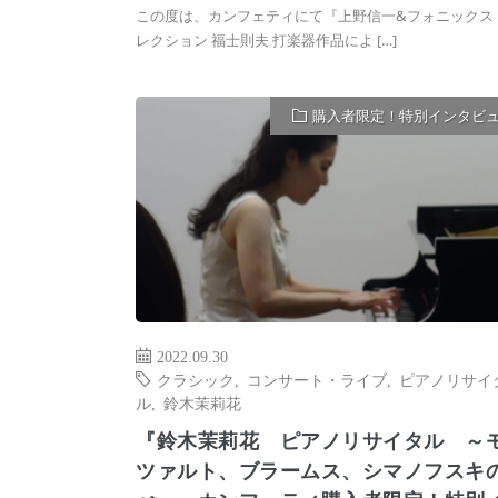
この度は、カンフェティにて『上野信一&フォニックス
レクション 福士則夫 打楽器作品によ […]
購入者限定！特別インタビ
2022.09.30
クラシック
,
コンサート・ライブ
,
ピアノリサイ
ル
,
鈴木茉莉花
『鈴木茉莉花 ピアノリサイタル ～
ツァルト、ブラームス、シマノフスキ