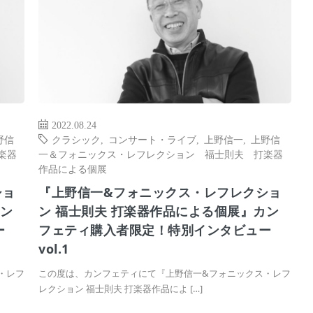
2022.08.24
野信
クラシック
,
コンサート・ライブ
,
上野信一
,
上野信
楽器
一＆フォニックス・レフレクション 福士則夫 打楽器
作品による個展
ショ
『上野信一&フォニックス・レフレクショ
カン
ン 福士則夫 打楽器作品による個展』カン
ー
フェティ購入者限定！特別インタビュー
vol.1
・レフ
この度は、カンフェティにて『上野信一&フォニックス・レフ
レクション 福士則夫 打楽器作品によ […]