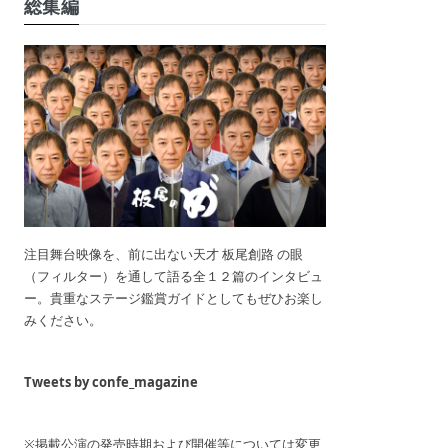
総集編
注目舞台映像を、前に出ない天才 板尾創路 の眼
（フィルター）を通して語る全１２篇のインタビュ
ー。貴重なステージ鑑賞ガイドとしてもぜひお楽し
みください。
Tweets by confe_magazine
※掲載公演の発売時期および開催等については変更