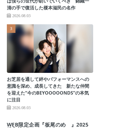
は僕らの世代が紡いでいくべき 錦織一
清の手で復活した榎本滋民の名作
2026.08.03
お芝居を通して絆やパフォーマンスへの
意識を深め、成長してきた 新たな仲間
を迎えた“今のBEYOOOOONDS”の本気
に注目
2026.08.03
WEB限定企画『板尾のめ゙』2025