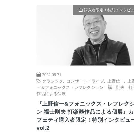
購入者限定！特別インタビ
2022.08.31
クラシック
,
コンサート・ライブ
,
上野信一
,
上
一＆フォニックス・レフレクション 福士則夫 打
作品による個展
『上野信一&フォニックス・レフレク
ン 福士則夫 打楽器作品による個展』
フェティ購入者限定！特別インタビュ
vol.2