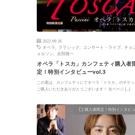
2022.09.26
オペラ
,
クラシック
,
コンサート・ライブ
,
チョ
ォルソン
,
太田慎一
オペラ「トスカ」カンフェティ購入者
定！特別インタビューvol.3
この度は、カンフェティにてオペラ「トスカ」のチケッ
ご購入いただきありがとうございます！ 当ページ […]
購入者限定！特別インタビ