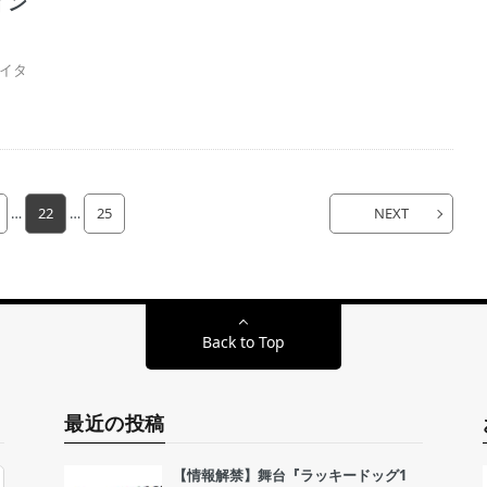
イン
イタ
…
22
…
25
NEXT
Back to Top
最近の投稿
【情報解禁】舞台『ラッキードッグ1