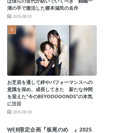
は僕らの世代が紡いでいくべき 錦織一
清の手で復活した榎本滋民の名作
2026.08.03
お芝居を通して絆やパフォーマンスへの
意識を深め、成長してきた 新たな仲間
を迎えた“今のBEYOOOOONDS”の本気
に注目
2026.08.03
WEB限定企画『板尾のめ゙』2025