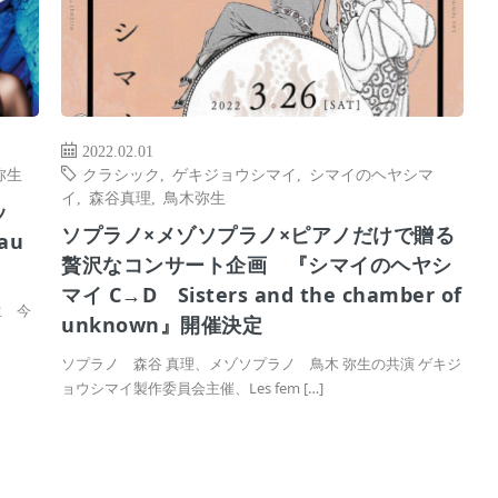
2022.02.01
弥生
クラシック
,
ゲキジョウシマイ
,
シマイのヘヤシマ
イ
,
森谷真理
,
鳥木弥生
ッ
ソプラノ×メゾソプラノ×ピアノだけで贈る
au
贅沢なコンサート企画 『シマイのヘヤシ
マイ C→D Sisters and the chamber of
生 今
unknown』開催決定
ソプラノ 森谷 真理、メゾソプラノ 鳥木 弥生の共演 ゲキジ
ョウシマイ製作委員会主催、Les fem […]