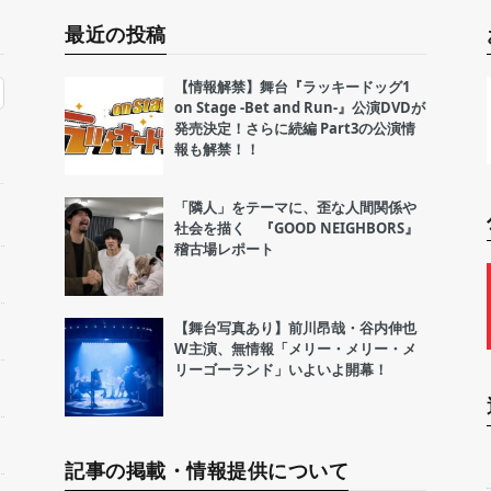
最近の投稿
【情報解禁】舞台『ラッキードッグ1
on Stage -Bet and Run-』公演DVDが
発売決定！さらに続編 Part3の公演情
報も解禁！！
「隣人」をテーマに、歪な人間関係や
社会を描く 『GOOD NEIGHBORS』
稽古場レポート
【舞台写真あり】前川昂哉・谷内伸也
W主演、無情報「メリー・メリー・メ
リーゴーランド」いよいよ開幕！
記事の掲載・情報提供について