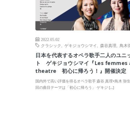
2022.05.02
クラシック
,
ゲキジョウシマイ
,
森谷真理
,
鳥木
日本を代表するオペラ歌手二人のユニ
ト ゲキジョウシマイ『Les femmes 
theatre 初心に帰ろう！』開催決定
国内外で高い評価を得るオペラ歌手 森谷 真理×鳥木 弥
回の曲目テーマは「初心に帰ろう」 ゲキジ […]