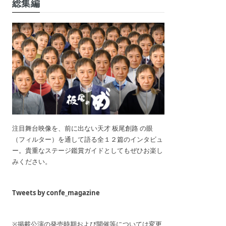
総集編
注目舞台映像を、前に出ない天才 板尾創路 の眼
（フィルター）を通して語る全１２篇のインタビュ
ー。貴重なステージ鑑賞ガイドとしてもぜひお楽し
みください。
Tweets by confe_magazine
※掲載公演の発売時期および開催等については変更