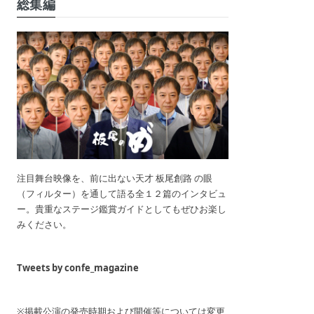
総集編
注目舞台映像を、前に出ない天才 板尾創路 の眼
（フィルター）を通して語る全１２篇のインタビュ
ー。貴重なステージ鑑賞ガイドとしてもぜひお楽し
みください。
Tweets by confe_magazine
※掲載公演の発売時期および開催等については変更