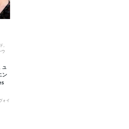
ド
,
ーウ
ミュ
エン
s
！
3（ヴォイ