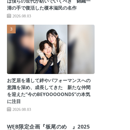
は僕らの世代が紡いでいくべき 錦織一
清の手で復活した榎本滋民の名作
2026.08.03
お芝居を通して絆やパフォーマンスへの
意識を深め、成長してきた 新たな仲間
を迎えた“今のBEYOOOOONDS”の本気
に注目
2026.08.03
WEB限定企画『板尾のめ゙』2025