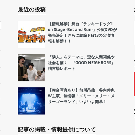
最近の投稿
【情報解禁】舞台『ラッキードッグ1
on Stage -Bet and Run-』公演DVDが
発売決定！さらに続編 Part3の公演情
報も解禁！！
「隣人」をテーマに、歪な人間関係や
社会を描く 『GOOD NEIGHBORS』
稽古場レポート
【舞台写真あり】前川昂哉・谷内伸也
W主演、無情報「メリー・メリー・メ
リーゴーランド」いよいよ開幕！
記事の掲載・情報提供について