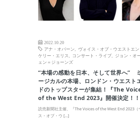
2022.10.20
アナ・オバーン
,
ヴォイス・オブ・ウエストエン
ケリー・エリス
,
コンサート・ライブ
,
ジョン・オ
ェン＝ジョーンズ
“本場の感動を日本、そして世界へ” 
ージカルの本場、ロンドン・ウエスト
ドのトップスターが集結！『The Voice
of the West End 2023』開催決定！
読売新聞社主催、『The Voices of the West End 202
ス・オブ・ウ […]