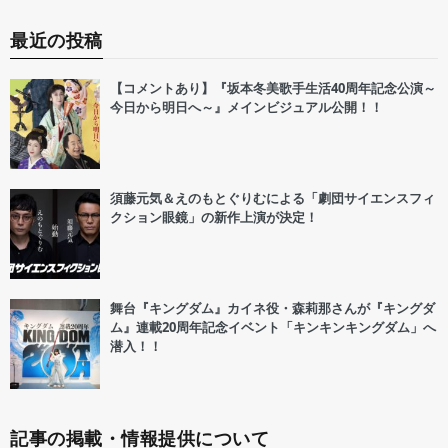
最近の投稿
【コメントあり】『坂本冬美歌手生活40周年記念公演～
今日から明日へ～』メインビジュアル公開！！
須藤元気＆えのもとぐりむによる「劇団サイエンスフィ
クション眼鏡」の新作上演が決定！
舞台『キングダム』カイネ役・森莉那さんが『キングダ
ム』連載20周年記念イベント「キンキンキングダム」へ
潜入！！
記事の掲載・情報提供について