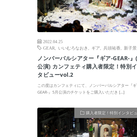
2022.04.25
GEAR
,
いいむろなおき
,
ギア
,
兵頭祐香
,
新子景
ノンバーバルシアター『ギア-GEAR-』(
公演) カンフェティ購入者限定！特別
タビューvol.2
この度はカンフェティにて、ノンバーバルシアター『ギ
GEAR-』5月公演のチケットをご購入いただき […]
購入者限定！特別インタビ