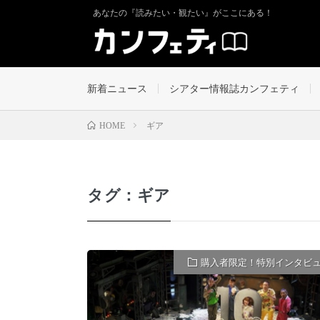
あなたの『読みたい・観たい』がここにある！
新着ニュース
シアター情報誌カンフェティ
ギア
HOME
タグ：ギア
購入者限定！特別インタビ