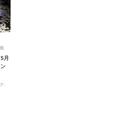
視
5月
イン
ア-