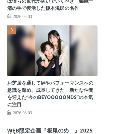
は僕らの世代が紡いでいくべき 錦織一
清の手で復活した榎本滋民の名作
2026.08.03
お芝居を通して絆やパフォーマンスへの
意識を深め、成長してきた 新たな仲間
を迎えた“今のBEYOOOOONDS”の本気
に注目
2026.08.03
WEB限定企画『板尾のめ゙』2025