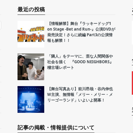
最近の投稿
【情報解禁】舞台『ラッキードッグ1
on Stage -Bet and Run-』公演DVDが
発売決定！さらに続編 Part3の公演情
報も解禁！！
「隣人」をテーマに、歪な人間関係や
社会を描く 『GOOD NEIGHBORS』
稽古場レポート
【舞台写真あり】前川昂哉・谷内伸也
W主演、無情報「メリー・メリー・メ
リーゴーランド」いよいよ開幕！
記事の掲載・情報提供について