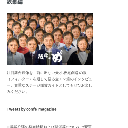
総集編
注目舞台映像を、前に出ない天才 板尾創路 の眼
（フィルター）を通して語る全１２篇のインタビュ
ー。貴重なステージ鑑賞ガイドとしてもぜひお楽し
みください。
Tweets by confe_magazine
※掲載公演の発売時期および開催等については変更