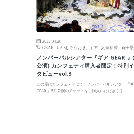
2022.04.28
GEAR
,
いいむろなおき
,
ギア
,
兵頭祐香
,
新子景
ノンバーバルシアター『ギア-GEAR-』(
公演) カンフェティ購入者限定！特別
タビューvol.3
この度はカンフェティにて、ノンバーバルシアター『ギ
GEAR-』5月公演のチケットをご購入いただき […]