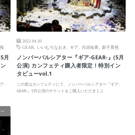
2022.04.20
視
GEAR
,
いいむろなおき
,
ギア
,
兵頭祐香
,
新子景視
5月
ノンバーバルシアター『ギア-GEAR-』(5月
イン
公演) カンフェティ購入者限定！特別イン
タビューvol.1
ア-
この度はカンフェティにて、ノンバーバルシアター『ギア-
GEAR-』5月公演のチケットをご購入いただき […]
ュー