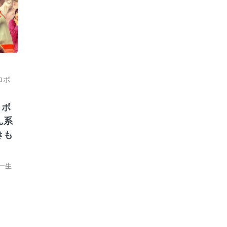
ロボ
ロボ
ん系
きも
一生