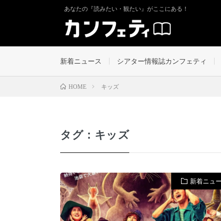
あなたの『読みたい・観たい』がここにある！
新着ニュース
シアター情報誌カンフェティ
キッズ
HOME
タグ：キッズ
新着ニュ