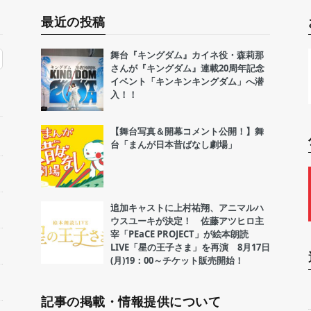
最近の投稿
舞台『キングダム』カイネ役・森莉那
さんが『キングダム』連載20周年記念
イベント「キンキンキングダム」へ潜
入！！
【舞台写真＆開幕コメント公開！】舞
台「まんが日本昔ばなし劇場」
追加キャストに上村祐翔、アニマルハ
ウスユーキが決定！ 佐藤アツヒロ主
宰「PEaCE PROJECT」が絵本朗読
LIVE「星の王子さま」を再演 8月17日
(月)19：00～チケット販売開始！
記事の掲載・情報提供について