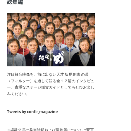
総集編
注目舞台映像を、前に出ない天才 板尾創路 の眼
（フィルター）を通して語る全１２篇のインタビュ
ー。貴重なステージ鑑賞ガイドとしてもぜひお楽し
みください。
Tweets by confe_magazine
※掲載公演の発売時期および開催等については変更