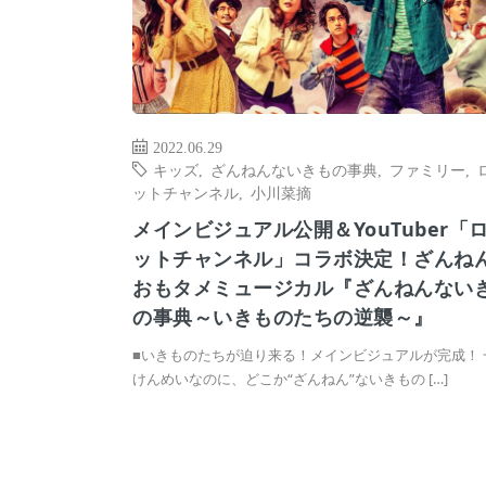
2022.06.29
キッズ
,
ざんねんないきもの事典
,
ファミリー
,
ットチャンネル
,
小川菜摘
メインビジュアル公開＆YouTuber「
ットチャンネル」コラボ決定！ざんね
おもタメミュージカル『ざんねんない
の事典～いきものたちの逆襲～』
■いきものたちが迫り来る！メインビジュアルが完成！ 
けんめいなのに、どこか“ざんねん”ないきもの […]