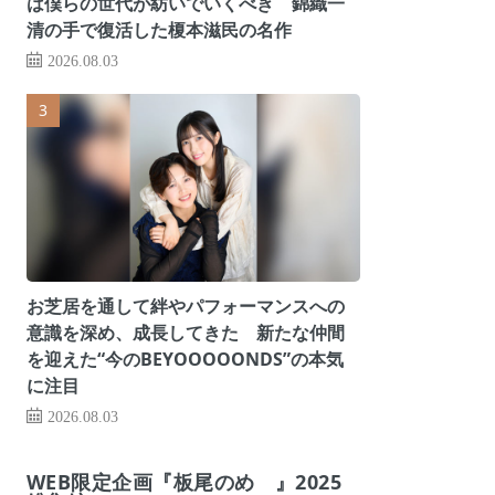
は僕らの世代が紡いでいくべき 錦織一
清の手で復活した榎本滋民の名作
2026.08.03
お芝居を通して絆やパフォーマンスへの
意識を深め、成長してきた 新たな仲間
を迎えた“今のBEYOOOOONDS”の本気
に注目
2026.08.03
WEB限定企画『板尾のめ゙』2025