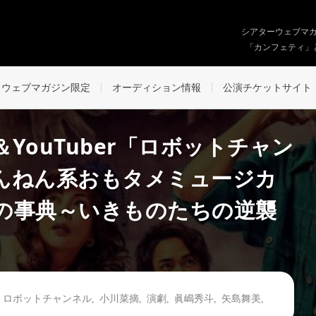
シアターウェブマ
「カンフェティ」
ウェブマガジン限定
オーディション情報
公演チケットサイト
YouTuber「ロボットチャン
んねん系おもタメミュージカ
の事典～いきものたちの逆襲
,
ロボットチャンネル
,
小川菜摘
,
演劇
,
眞嶋秀⽃
,
矢島舞美
,