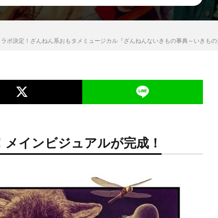
ル」コラボ決定！ざんねん系おもタメミュージカル『ざんねんないきもの事典～いきも
！メインビジュアルが完成！