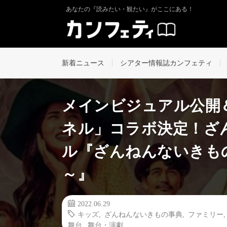
あなたの『読みたい・観たい』がここにある！
新着ニュース
シアター情報誌カンフェティ
メインビジュアル公開＆
ネル」コラボ決定！ざ
ル『ざんねんないきも
～』
2022.06.29
キッズ
,
ざんねんないきもの事典
,
ファミリー
舞台
,
舞台・演劇