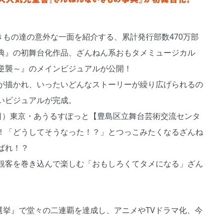
きもの達の意外な一面を紹介する、累計発行部数470万部
典』の初舞台化作品、ざんねん系おもタメミュージカル
逆襲～』のメインビジュアルが公開！
が描かれ、いったいどんなストーリーが繰り広げられるの
いビジュアルが完成。
日（日）東京・あうるすぽっと【豊島区立舞台芸術交流センタ
！「どうしてそうなった！？」とつっこみたくなるざんね
ばれ！？
観客を巻き込んで楽しむ「おもしろくてタメになる」ざん
選挙』で堂々の二連覇を達成し、アニメやTVドラマ化、今