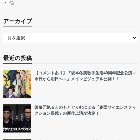
他
アーカイブ
最近の投稿
【コメントあり】『坂本冬美歌手生活40周年記念公演～
今日から明日へ～』メインビジュアル公開！！
須藤元気＆えのもとぐりむによる「劇団サイエンスフィ
クション眼鏡」の新作上演が決定！