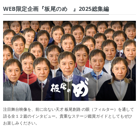
WEB限定企画『板尾のめ゙』2025総集編
注目舞台映像を、前に出ない天才 板尾創路 の眼（フィルター）を通して
語る全１２篇のインタビュー。貴重なステージ鑑賞ガイドとしてもぜひ
お楽しみください。