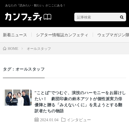
あなたの『読みたい・観たい』がここにある！
新着ニュース
シアター情報誌カンフェティ
ウェブマガジン
オールスタッフ
HOME
タグ：オールスタッフ
“ことば”でつむぐ、演技のハーモニーをお届けし
たい！ 劇団印象の鈴木アツトが個性派実力俳
優陣と贈る「みえないくに」を見ようとする翻
訳者たちの物語
2024.01.04
インタビュー