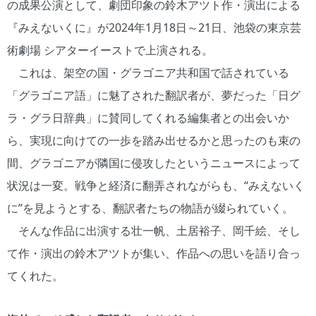
の成果公演として、劇団印象の鈴木アツト作・演出による
『みえないくに』が2024年1月18日～21日、池袋の東京芸
術劇場 シアターイーストで上演される。
これは、架空の国・グラゴニア共和国で話されている
「グラゴニア語」に魅了された翻訳者が、夢だった「日グ
ラ・グラ日辞典」に賛同してくれる編集者との出会いか
ら、実現に向けての一歩を踏み出せるかと思ったのも束の
間、グラゴニアが隣国に侵攻したというニュースによって
状況は一変。戦争と経済に翻弄されながらも、“みえないく
に”を見ようとする、翻訳者たちの物語が綴られていく。
そんな作品に出演する壮一帆、土居裕子、岡千絵、そし
て作・演出の鈴木アツトが集い、作品への思いを語り合っ
てくれた。