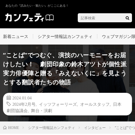
あなたの『読みたい・観たい』がここにある！
新着ニュース
シアター情報誌カンフェティ
ウェブマガジン
“ことば”でつむぐ、演技のハーモニーをお届
けしたい！ 劇団印象の鈴木アツトが個性派
実力俳優陣と贈る「みえないくに」を見よう
とする翻訳者たちの物語
2024.01.04
2024年2月号
,
イッツフォーリーズ
,
オールスタッフ
,
日本
劇団協議会
,
舞台・演劇
シアター情報誌カンフェティ
インタビュー
“ことば”
HOME