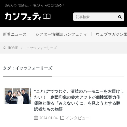
あなたの『読みたい・観たい』がここにある！
新着ニュース
シアター情報誌カンフェティ
ウェブマガジン
イッツフォーリーズ
HOME
タグ：イッツフォーリーズ
“ことば”でつむぐ、演技のハーモニーをお届けし
たい！ 劇団印象の鈴木アツトが個性派実力俳
優陣と贈る「みえないくに」を見ようとする翻
訳者たちの物語
2024.01.04
インタビュー