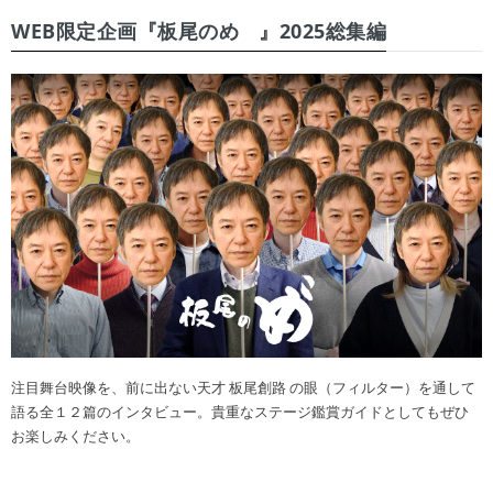
WEB限定企画『板尾のめ゙』2025総集編
注目舞台映像を、前に出ない天才 板尾創路 の眼（フィルター）を通して
語る全１２篇のインタビュー。貴重なステージ鑑賞ガイドとしてもぜひ
お楽しみください。