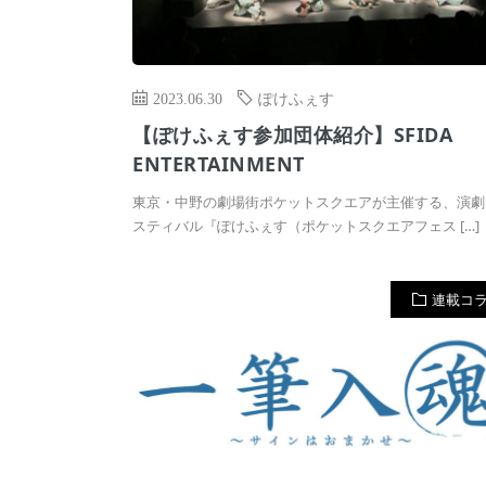
2023.06.30
ぽけふぇす
【ぽけふぇす参加団体紹介】SFIDA
ENTERTAINMENT
東京・中野の劇場街ポケットスクエアが主催する、演劇
スティバル『ぽけふぇす（ポケットスクエアフェス […]
連載コ