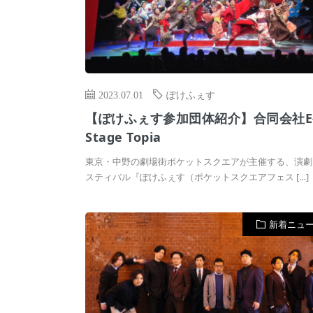
2023.07.01
ぽけふぇす
【ぽけふぇす参加団体紹介】合同会社E
Stage Topia
東京・中野の劇場街ポケットスクエアが主催する、演劇
スティバル『ぽけふぇす（ポケットスクエアフェス […]
新着ニュ