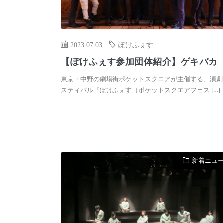
2023.07.03
ぽけふぇす
【ぽけふぇす参加団体紹介】ゲキバカ
東京・中野の劇場街ポケットスクエアが主催する、演劇
スティバル『ぽけふぇす（ポケットスクエアフェス […]
新着ニュ