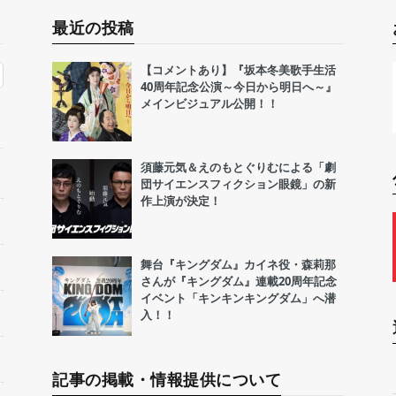
最近の投稿
【コメントあり】『坂本冬美歌手生活
40周年記念公演～今日から明日へ～』
メインビジュアル公開！！
須藤元気＆えのもとぐりむによる「劇
団サイエンスフィクション眼鏡」の新
作上演が決定！
舞台『キングダム』カイネ役・森莉那
さんが『キングダム』連載20周年記念
イベント「キンキンキングダム」へ潜
入！！
記事の掲載・情報提供について