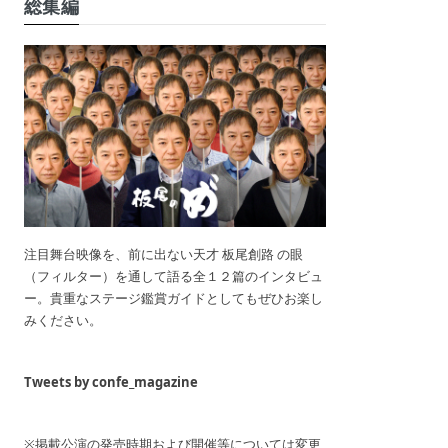
総集編
注目舞台映像を、前に出ない天才 板尾創路 の眼
（フィルター）を通して語る全１２篇のインタビュ
ー。貴重なステージ鑑賞ガイドとしてもぜひお楽し
みください。
Tweets by confe_magazine
※掲載公演の発売時期および開催等については変更