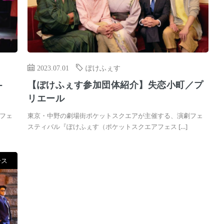
2023.07.01
ぽけふぇす
-
【ぽけふぇす参加団体紹介】失恋小町／プ
リエール
フェ
東京・中野の劇場街ポケットスクエアが主催する、演劇フェ
スティバル『ぽけふぇす（ポケットスクエアフェス […]
ース