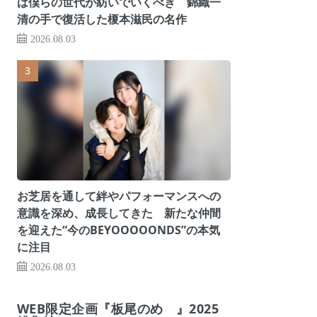
は僕らの世代が紡いでいくべき 錦織一
清の手で復活した榎本滋民の名作
2026.08.03
お芝居を通して絆やパフォーマンスへの
意識を深め、成長してきた 新たな仲間
を迎えた“今のBEYOOOOONDS”の本気
に注目
2026.08.03
WEB限定企画『板尾のめ゙』2025