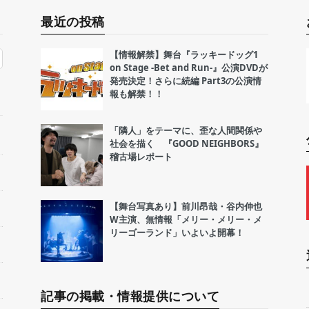
最近の投稿
【情報解禁】舞台『ラッキードッグ1
on Stage -Bet and Run-』公演DVDが
発売決定！さらに続編 Part3の公演情
報も解禁！！
「隣人」をテーマに、歪な人間関係や
社会を描く 『GOOD NEIGHBORS』
稽古場レポート
【舞台写真あり】前川昂哉・谷内伸也
W主演、無情報「メリー・メリー・メ
リーゴーランド」いよいよ開幕！
記事の掲載・情報提供について