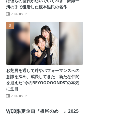
は僕らの世代が紡いでいくべき 錦織一
清の手で復活した榎本滋民の名作
2026.08.03
お芝居を通して絆やパフォーマンスへの
意識を深め、成長してきた 新たな仲間
を迎えた“今のBEYOOOOONDS”の本気
に注目
2026.08.03
WEB限定企画『板尾のめ゙』2025