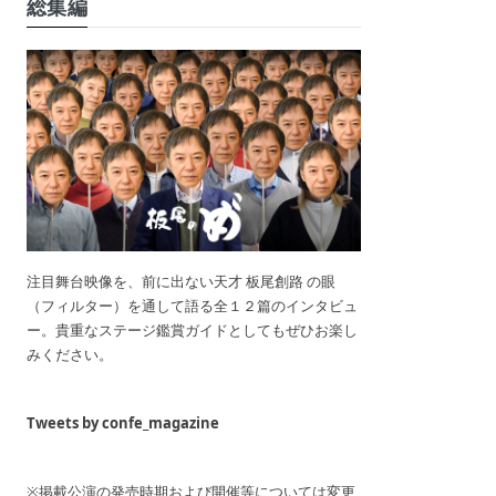
総集編
注目舞台映像を、前に出ない天才 板尾創路 の眼
（フィルター）を通して語る全１２篇のインタビュ
ー。貴重なステージ鑑賞ガイドとしてもぜひお楽し
みください。
Tweets by confe_magazine
※掲載公演の発売時期および開催等については変更