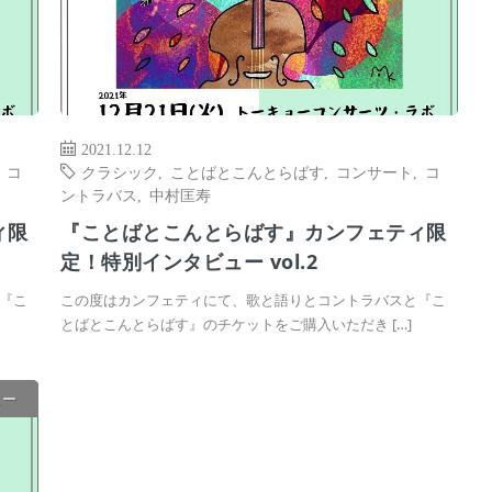
2021.12.12
,
コ
クラシック
,
ことばとこんとらばす
,
コンサート
,
コ
ントラバス
,
中村匡寿
ィ限
『ことばとこんとらばす』カンフェティ限
定！特別インタビュー vol.2
『こ
この度はカンフェティにて、歌と語りとコントラバスと『こ
とばとこんとらばす』のチケットをご購入いただき […]
ュー