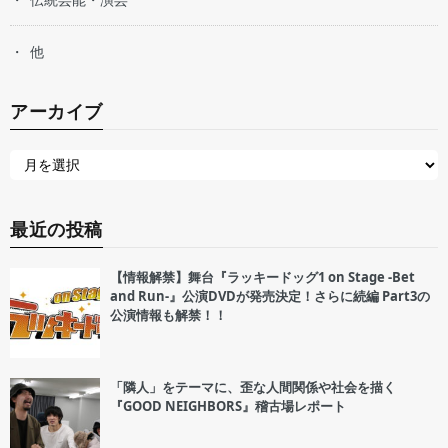
他
アーカイブ
最近の投稿
【情報解禁】舞台『ラッキードッグ1 on Stage -Bet
and Run-』公演DVDが発売決定！さらに続編 Part3の
公演情報も解禁！！
「隣人」をテーマに、歪な人間関係や社会を描く
『GOOD NEIGHBORS』稽古場レポート