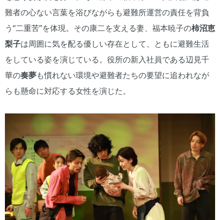
難者の心ない言葉を浴びながらも避難所運営の責任を背負
う“二重苦”を体現。その康二を支える妻、福本暁子の
柿沼恵
梨子
は周囲に気を配る優しい存在として、ともに避難生活
をしている姿を演じている。役所の新入社員である辺見千
華の
奏夢
も慣れない環境や避難者たちの要望に追われなが
らも懸命に対応する女性を演じた。