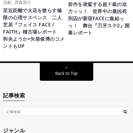
演劇
,
西森英行
前作を凌駕する超ド級の迫
至近距離で火花を散らす極
力ッッ！ 世界中の最凶死
限の心理サスペンス 二人
刑囚が新宿FACEに集結ッ
芝居『フェイス FACE /
ッ！ 舞台『刃牙ステ2』開
FAITH』稽古場レポート
幕レポート
和央ようか×矢柴俊博のコメ
ントもUP
Back to Top
記事検索
ジャンル