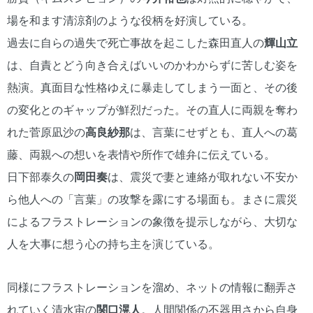
場を和ます清涼剤のような役柄を好演している。
過去に自らの過失で死亡事故を起こした森田直人の
輝山立
は、自責とどう向き合えばいいのかわからずに苦しむ姿を
熱演。真面目な性格ゆえに暴走してしまう一面と、その後
の変化とのギャップが鮮烈だった。その直人に両親を奪わ
れた菅原凪沙の
高良紗那
は、言葉にせずとも、直人への葛
藤、両親への想いを表情や所作で雄弁に伝えている。
日下部泰久の
岡田奏
は、震災で妻と連絡が取れない不安か
ら他人への「言葉」の攻撃を露にする場面も。まさに震災
によるフラストレーションの象徴を提示しながら、大切な
人を大事に想う心の持ち主を演じている。
同様にフラストレーションを溜め、ネットの情報に翻弄さ
れていく清水宙の
関口滉人
。人間関係の不器用さから自身