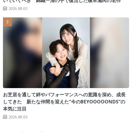
いでいくべき 錦織一清の手で復活した榎本滋民の名作
2026.08.03
お芝居を通して絆やパフォーマンスへの意識を深め、成長
してきた 新たな仲間を迎えた“今のBEYOOOOONDS”の
本気に注目
2026.08.03