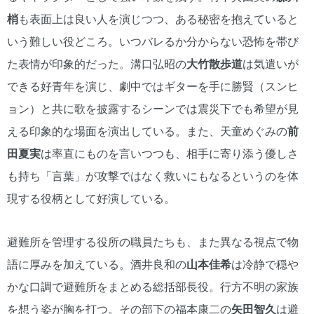
梢
も表面上は良い人を演じつつ、ある秘密を抱えていると
いう難しい役どころ。いつバレるか分からない恐怖を帯び
た表情が印象的だった。溝口弘昭の
大竹散歩道
は気遣いが
できる好青年を演じ、劇中ではギターを手に勝賢（スンヒ
ョン）と共に歌を披露するシーンでは震災下でも希望が見
える印象的な場面を演出している。また、天童めぐみの
前
田夏実
は率直にものを言いつつも、相手に寄り添う優しさ
も持ち「言葉」が攻撃ではなく救いにもなるというのを体
現する役柄として好演している。
避難所を管理する役所の職員たちも、また異なる視点で物
語に厚みを加えている。酒井良和の
山本佳希
は冷静で穏や
かな口調で避難所をまとめる総括部長役。行方不明の家族
を想う姿が胸を打つ。その部下の福本康二の
矢田智久
は避