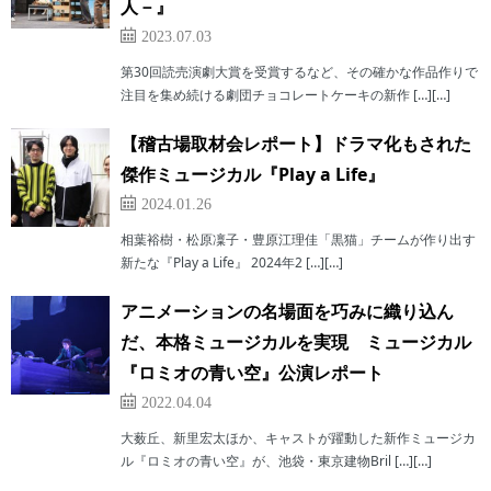
人－』
2023.07.03
第30回読売演劇大賞を受賞するなど、その確かな作品作りで
注目を集め続ける劇団チョコレートケーキの新作 […][…]
【稽古場取材会レポート】ドラマ化もされた
傑作ミュージカル『Play a Life』
2024.01.26
相葉裕樹・松原凜子・豊原江理佳「黒猫」チームが作り出す
新たな『Play a Life』 2024年2 […][…]
アニメーションの名場面を巧みに織り込ん
だ、本格ミュージカルを実現 ミュージカル
『ロミオの青い空』公演レポート
2022.04.04
大薮丘、新里宏太ほか、キャストが躍動した新作ミュージカ
ル『ロミオの青い空』が、池袋・東京建物Bril […][…]