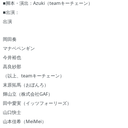
■脚本・演出：Azuki（teamキーチェーン）
■出演：
出演
岡田奏
マナベペンギン
今井裕也
高良紗那
（以上、teamキーチェーン）
末原拓馬（おぼんろ）
輝山立（株式会社GAF）
田中愛実（イッツフォーリーズ）
山口快士
山本佳希（MeiMei）