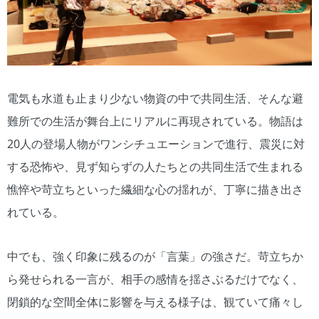
電気も水道も止まり少ない物資の中で共同生活、そんな避
難所での生活が舞台上にリアルに再現されている。物語は
20人の登場人物がワンシチュエーションで進行、震災に対
する恐怖や、見ず知らずの人たちとの共同生活で生まれる
憔悴や苛立ちといった繊細な心の揺れが、丁寧に描き出さ
れている。
中でも、強く印象に残るのが「言葉」の強さだ。苛立ちか
ら発せられる一言が、相手の感情を揺さぶるだけでなく、
閉鎖的な空間全体に影響を与える様子は、観ていて痛々し