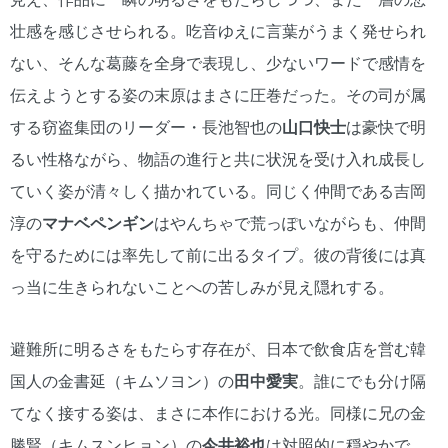
壮感を感じさせられる。吃音ゆえに言葉がうまく発せられ
ない、そんな葛藤を全身で表現し、少ないワードで感情を
伝えようとする姿の末原はまさに圧巻だった。その司が属
する窃盗集団のリーダー・長池智也の
山口快士
は豪快で明
るい性格ながら、物語の進行と共に状況を受け入れ成長し
ていく姿が清々しく描かれている。同じく仲間である吉岡
淳の
マナベペンギン
はやんちゃで荒っぽいながらも、仲間
を守るためには率先して前に出るタイプ。彼の背後には真
っ当に生きられないことへの苦しみが見え隠れする。
避難所に明るさをもたらす存在が、日本で飲食店を営む韓
国人の金書延（キムソヨン）の
田中愛実
。誰にでも分け隔
てなく接する姿は、まさに本作における光。同様に兄の金
勝賢（キムスンヒョン）の
今井裕也
は対照的に穏やかで、