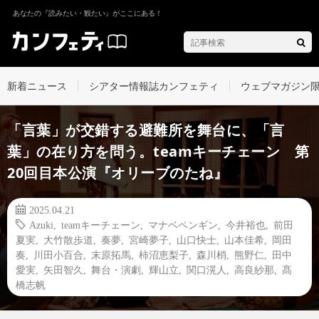
あなたの『読みたい・観たい』がここにある！
新着ニュース
シアター情報誌カンフェティ
ウェブマガジン
「言葉」が交錯する避難所を舞台に、「言
葉」の在り方を問う。teamキーチェーン 第
20回目本公演『オリーブのたね』
2025.04.21
Azuki
,
teamキーチェーン
,
マナベペンギン
,
今井裕也
,
前田
夏実
,
大竹散歩道
,
奏夢
,
宮崎夢子
,
山口快士
,
山本佳希
,
岡田
奏
,
川田小百合
,
末原拓馬
,
柿沼恵梨子
,
​森川梢
,
熊野仁
,
田中
愛実
,
矢田智久
,
舞台・演劇
,
輝山立
,
関口滉人
,
高良紗那
,
髙
橋志帆