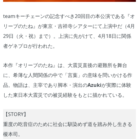
teamキーチェーンの記念すべき20回目の本公演である『オ
リーブのたね』が東京・吉祥寺シアターにて上演中だ（4月
29日（火・祝）まで）。上演に先がけて、4月18日に関係
者ゲネプロが行われた。
本作『オリーブのたね』は、大震災直後の避難所を舞台
に、希薄な人間関係の中で「言葉」の意味を問いかける作
品。物語は、主宰であり脚本・演出の
Azuki
が実際に体験
した東日本大震災での被災経験をもとに描かれている。
【STORY】
重度の吃音症のために社会に馴染めず道を踏み外し生きる
榎本司。