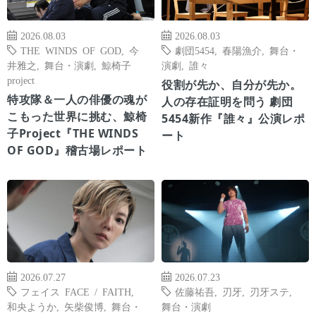
2026.08.03
2026.08.03
THE WINDS OF GOD
,
今
劇団5454
,
春陽漁介
,
舞台・
井雅之
,
舞台・演劇
,
鯨椅子
演劇
,
誰々
project
役割が先か、自分が先か。
特攻隊＆一人の俳優の魂が
人の存在証明を問う 劇団
こもった世界に挑む、鯨椅
5454新作『誰々』公演レポ
子Project『THE WINDS
ート
OF GOD』稽古場レポート
2026.07.27
2026.07.23
フェイス FACE / FAITH
,
佐藤祐吾
,
刃牙
,
刃牙ステ
,
和央ようか
,
矢柴俊博
,
舞台・
舞台・演劇