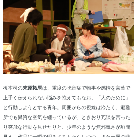
榎本司の
末原拓馬
は、重度の吃音症で物事や感情を言葉で
上手く伝えられない悩みを抱えてもなお、「人のために」
と行動しようとする青年。周囲からの視線は冷たく、避難
所でも異質な空気を纏っているが、ときおり冗談を言った
り突飛な行動を見せたりと、少年のような無邪気さが垣間
見え、作品に一瞬の明るさをもたらしつつ、また一層の悲