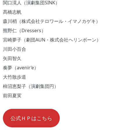
関口滉人（演劇集団SINK）
髙橋志帆
​森川梢（株式会社テロワール・イマノカゲキ）
熊野仁（Dressers）
宮崎夢子（劇団AUN・株式会社ヘリンボーン）
川田小百合
矢田智久
奏夢（avenir’e）
大竹散歩道
柿沼恵梨子（演劇集団円）
前田夏実
公式ＨＰはこちら