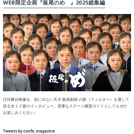
WEB限定企画『板尾のめ゙』2025総集編
注目舞台映像を、前に出ない天才 板尾創路 の眼（フィルター）を通して
語る全１２篇のインタビュー。貴重なステージ鑑賞ガイドとしてもぜひ
お楽しみください。
Tweets by confe_magazine