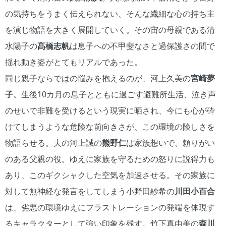
の気持ちをうまく伝えられない、そんな繊細な心の持ち主
を演じ物語を大きく展開していく。その宙の母親である清
水陽子の
髙橋志帆
は息子への不甲斐なさと過保護さの間で
揺れ動き姿がとてもリアルであった。
同じ親子ならではの悩みを抱えるのが、河上久美の
宮崎夢
子
。生後10カ月の息子とともに過ごす避難所生活、泣き声
のせいで非難を受けるという現実に晒され、今にも心が砕
けてしまうような危険な前向きさが、この環境の険しさを
物語らせる。夫の河上誠の
熊野仁
は家族想いで、頼りがい
のある父親の役。ゆえに家族を守るための怒りに説得力も
あり、このギクシャクした空気を加速させる。その家族に
対して無神経な発言をしてしまう小野田紗希の
川田小百合
は、劣悪の環境ゆえにフラストレーションの発端を体現す
るキャラクターとして強い印象を残す。竹下真由美の
森川