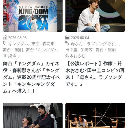
2026.08.06
2026.08.04
キングダム
,
東宝
,
森莉那
,
母さん、ラブソングです。
,
舞台・演劇
,
舞台『キングダム
田中圭
,
矢崎広
,
舞台・演劇
,
Ⅱ-継承-』
鈴木おさむ
舞台『キングダム』カイネ
【公演レポート】作家・鈴
役・森莉那さんが『キング
木おさむ×田中圭コンビの再
ダム』連載20周年記念イベ
来！『母さん、ラブソング
ント「キンキンキングダ
です。』
ム」へ潜入！！