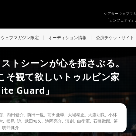
シアターウェブマ
「カンフェティ」
ウェブマガジン限定
オーディション情報
公演チケットサイト
ラストシーンが心を揺さぶる。
こそ観て欲しいトゥルビン家
te Guard」
彦
,
内田健介
,
前田一世
,
前田亜季
,
大場泰正
,
大鷹明良
,
小林
大
,
松尾 諒
,
武田知久
,
池岡亮介
,
演劇
,
白衛軍
,
石橋徹郎
,
笹
,
駒井健介