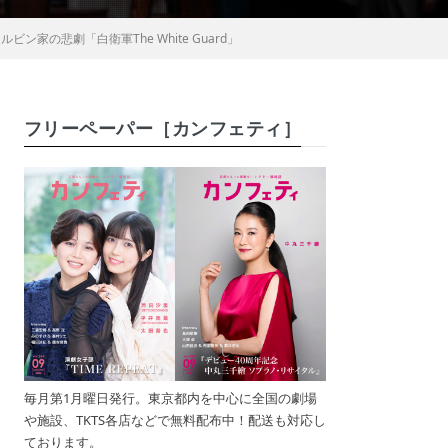
の悲劇「白衛軍The White Guard」
フリーペーパー［カンフェティ］
毎月第1月曜日発行。東京都内を中心に全国の劇場
や施設、TKTS各店などで無料配布中！配送も対応し
ております。