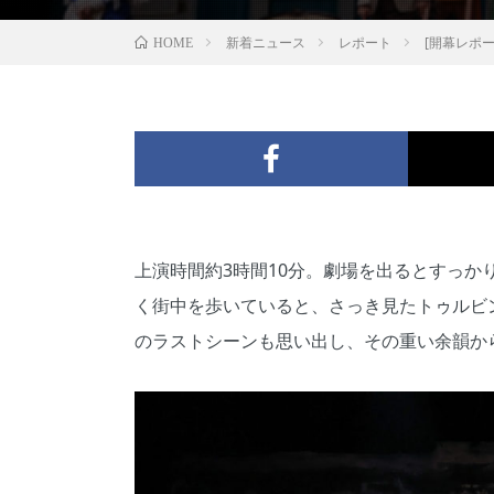
新着ニュース
レポート
[開幕レポ
HOME
上演時間約3時間10分。劇場を出るとすっ
く街中を歩いていると、さっき見たトゥルビ
のラストシーンも思い出し、その重い余韻か