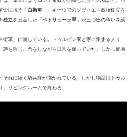
」は、革命によりロシア帝政が崩壊した翌年の物語だ。ウ
革命に抗う「
白衛軍
」、キーウでのソヴィエト政権樹立を
ナ独立を宣言した「
ペトリューラ軍
」が三つ巴の争いを繰
白衛軍」に属している。トゥルビン家と家に集まる人々
、詩を吟じ、恋をしながら日常を保っていた。しかし崩壊
とそれに続く騎兵隊が描かれている。しかし物語はトゥル
り、リビングルームで終わる。