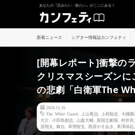
あなたの『読みたい・観たい』がここにある！
新着ニュース
シアター情報誌カンフェティ
[開幕レポート]衝撃の
クリスマスシーズンに
の悲劇「白衛軍The Whi
2024.12.16
The White Guard
,
上山竜治
,
上村聡史
,
今國雅
大介
,
小田島創志
,
山森大輔
,
新国立劇場
,
村井良
原翔太
,
舞台
,
草彅智文
,
西原やすあき
,
釆澤靖起