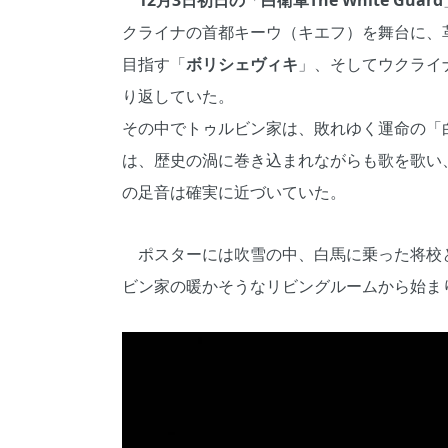
12月3日初日の
「
白衛軍The White Guard
クライナの首都キーウ（キエフ）を舞台に、
目指す「
ボリシェヴィキ
」、そしてウクライ
り返していた。
その中でトゥルビン家は、敗れゆく運命の「
は、歴史の渦に巻き込まれながらも歌を歌い
の足音は確実に近づいていた。
ポスターには吹雪の中、白馬に乗った将校
ビン家の暖かそうなリビングルームから始ま