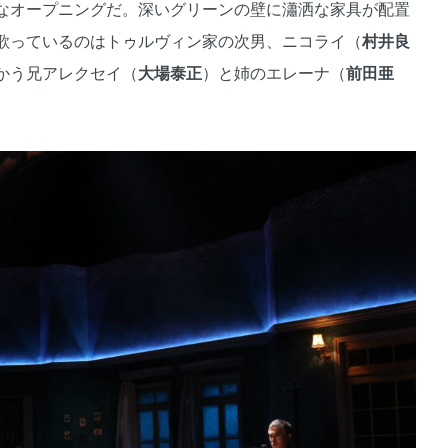
なオープニングだ。深いグリーンの壁に瀟洒な家具が配置
歌っているのはトゥルヴィン家の次男、ニコライ（
村井良
かう兄アレクセイ（
大場泰正
）と姉のエレーナ（
前田亜