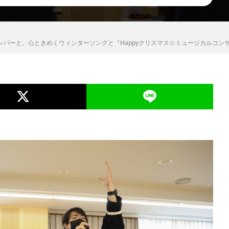
バーと、心ときめくウィンターソングと『Happyクリスマス☆ミュージカルコンサー