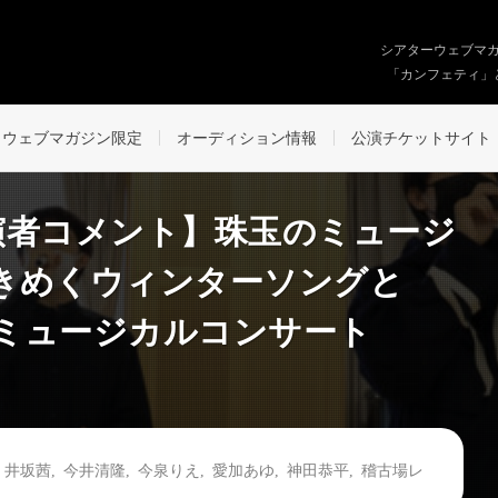
シアターウェブマ
「カンフェティ」
ウェブマガジン限定
オーディション情報
公演チケットサイト
演者コメント】珠玉のミュージ
きめくウィンターソングと
☆ミュージカルコンサート
,
井坂茜
,
今井清隆
,
今泉りえ
,
愛加あゆ
,
神田恭平
,
稽古場レ