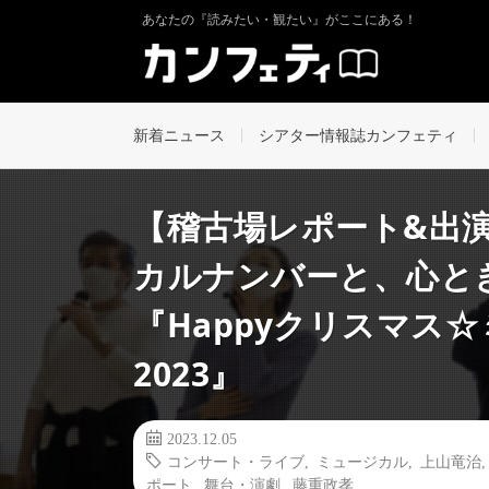
あなたの『読みたい・観たい』がここにある！
新着ニュース
シアター情報誌カンフェティ
【稽古場レポート&出
カルナンバーと、心と
『Happyクリスマス
2023』
2023.12.05
コンサート・ライブ
,
ミュージカル
,
上山竜治
ポート
,
舞台・演劇
,
藤重政孝