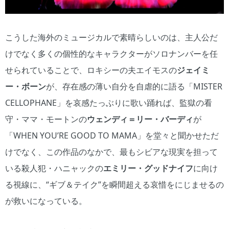
こうした海外のミュージカルで素晴らしいのは、主人公だ
けでなく多くの個性的なキャラクターがソロナンバーを任
せられていることで、ロキシーの夫エイモスの
ジェイミ
ー・ボーン
が、存在感の薄い自分を自虐的に語る「MISTER
CELLOPHANE」を哀感たっぶりに歌い踊れば、監獄の看
守・ママ・モートンの
ウェンディ＝リー・バーディ
が
「WHEN YOU’RE GOOD TO MAMA」を堂々と聞かせただ
けでなく、この作品のなかで、最もシビアな現実を担って
いる殺人犯・ハニャックの
エミリー・グッドナイフ
に向け
る視線に、“ギブ＆テイク”を瞬間超える哀惜をにじませるの
が救いになっている。