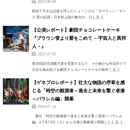
2023.06.09
韓国で大きな話題を呼んだミュージカル『ダーウィン・ヤン
グ 悪の起源』日本初上陸の舞台が、日 […][…]
【公演レポート】劇団チョコレートケーキ
『ブラウン管より愛をこめて －宇宙人と異邦
人－』
2023.07.03
第30回読売演劇大賞を受賞するなど、その確かな作品作りで
注目を集め続ける劇団チョコレートケーキの新作 […][…]
【ゲネプロレポート】壮大な物語の序章を感
じる「時空の観測者～過去と未来を繋ぐ者達
～パラレル編」開幕
2024.07.16
舞台『時空の観測者〜過去と未来を繋ぐ者達〜パラレル
編』が7月13日（土）から大塚の萬劇場で開幕した […][…]