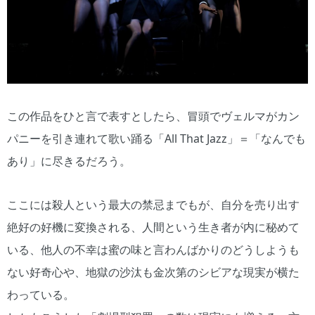
この作品をひと言で表すとしたら、冒頭でヴェルマがカン
パニーを引き連れて歌い踊る「All That Jazz」＝「なんでも
あり」に尽きるだろう。
ここには殺人という最大の禁忌までもが、自分を売り出す
絶好の好機に変換される、人間という生き者が内に秘めて
いる、他人の不幸は蜜の味と言わんばかりのどうしようも
ない好奇心や、地獄の沙汰も金次第のシビアな現実が横た
わっている。