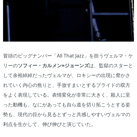
冒頭のビッグナンバー「All That Jazz」を担うヴェルマ・ケ
リーの
ソフィー・カルメン=ジョーンズ
は、監獄のスターと
して余裕綽綽だったヴェルマが、ロキシーの出現に脅かさ
れていく内心の焦りと、手放すまいとするプライドの双方
をよく表現している。表情変化が非常に大きく、殺人に至
った動機も、なにがあっても自ら道を切り拓こうとする姿
勢も、現代の目から見るとずっと共感しやすいヴェルマの
利点を生かして、伸び伸びと演じていた。