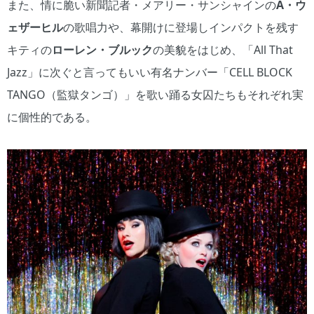
また、情に脆い新聞記者・メアリー・サンシャインの
A・ウ
ェザーヒル
の歌唱力や、幕開けに登場しインパクトを残す
キティの
ローレン・ブルック
の美貌をはじめ、「All That
Jazz」に次ぐと言ってもいい有名ナンバー「CELL BLOCK
TANGO（監獄タンゴ）」を歌い踊る女囚たちもそれぞれ実
に個性的である。