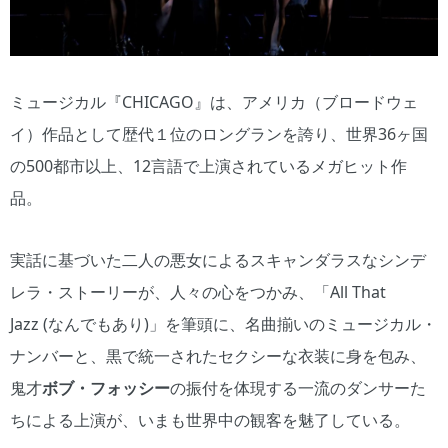
ミュージカル『CHICAGO』は、アメリカ（ブロードウェ
イ）作品として歴代１位のロングランを誇り、世界36ヶ国
の500都市以上、12言語で上演されているメガヒット作
品。
実話に基づいた二人の悪女によるスキャンダラスなシンデ
レラ・ストーリーが、人々の心をつかみ、「All That
Jazz (なんでもあり)」を筆頭に、名曲揃いのミュージカル・
ナンバーと、黒で統一されたセクシーな衣装に身を包み、
鬼才
ボブ・フォッシー
の振付を体現する一流のダンサーた
ちによる上演が、いまも世界中の観客を魅了している。