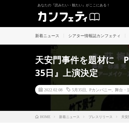
あなたの『読みたい・観たい』がここにある！
新着ニュース
シアター情報誌カンフェティ
天安門事件を題材に P
35日』上演決定
2022.02.08
5月35日
,
Pカンパニー
,
舞台・
新着ニュース
プレスリリース
天安
HOME