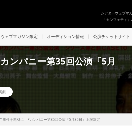
シアターウェブマ
「カンフェティ」
ウェブマガジン限定
オーディション情報
公演チケットサイト
カンパニー第35回公演『5月
演劇
門事件を題材に Pカンパニー第35回公演『5月35日』上演決定