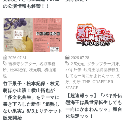
の公演情報も解禁！！
2026.07.31
2026.07.28
吉祥寺シアター
,
名取事務
2.5次元
,
グラップラー刃牙
,
所
,
松本紀保
,
枝元萌
,
横山拓
バキ外伝 烈海王は異世界転生
也
しても一向にかまわんッッ
,
刃
牙
,
刃牙 THE GRAPPLER
竹下景子・松本紀保・枝元
STAGE
萌ほか出演！横山拓也が
【超速報ッッ】「バキ外伝
「多文化共生」をテーマに
烈海王は異世界転生しても
書き下ろした新作『追熟し
一向にかまわんッッ」舞台
ない果実』8/3よりチケット
化決定ッッ！
販売開始