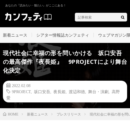
あなたの『読みたい・観たい』がここにある！
新着ニュース
シアター情報誌カンフェティ
ウェブマガジン
現代社会に幸福の形を問いかける 坂口安吾
の最高傑作『夜長姫』 9PROJECTにより舞台
化決定
2022.02.08
9PROJECT
,
坂口安吾
,
夜長姫
,
渡辺和徳
,
舞台・演劇
,
高野
愛
新着ニュース
プレスリリース
現代社会に幸福の形を問い
HOME