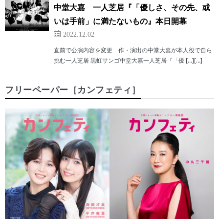
中堂大嘉 一人芝居『「優しさ、その先、或
いは手前」に満たないもの』本日開幕
2022.12.02
直前で公演内容を変更 作・演出の中堂大嘉が本人役で自ら
挑む一人芝居 黒虹サンゴ中堂大嘉一人芝居『「優 […][…]
フリーペーパー［カンフェティ］