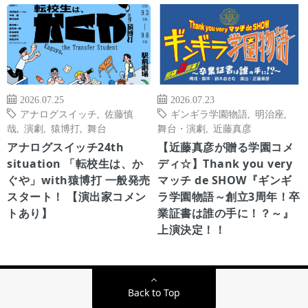
2026.07.25
2026.07.23
アナログスイッチ
,
佐藤慎
ギンギラ学園物語
,
明治座
,
哉
,
演劇
,
猿博打
,
舞台
舞台・演劇
,
近藤真彦
アナログスイッチ24th
【近藤真彦が贈る学園コメ
situation 「転校生は、か
ディ☆】Thank you very
ぐや」with猿博打 一般発売
マッチ de SHOW『ギンギ
スタート！ 【演出家コメン
ラ学園物語～創立3周年！卒
トあり】
業証書は誰の手に！？～』
上演決定！！
Back to Top