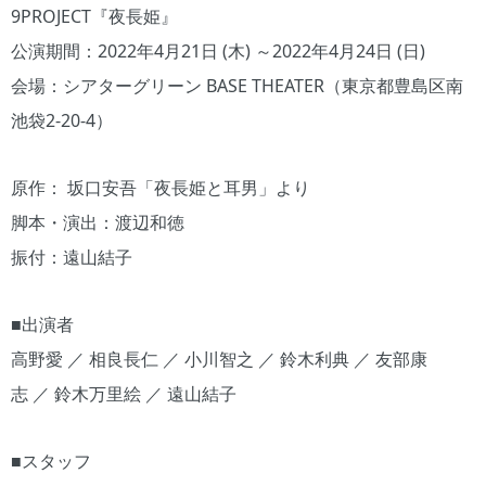
9PROJECT『夜長姫』
公演期間：2022年4月21日 (木) ～2022年4月24日 (日)
会場：シアターグリーン BASE THEATER（東京都豊島区南
池袋2-20-4）
原作： 坂口安吾「夜長姫と耳男」より
脚本・演出：渡辺和徳
振付：遠山結子
■出演者
高野愛 ／ 相良長仁 ／ 小川智之 ／ 鈴木利典 ／ 友部康
志 ／ 鈴木万里絵 ／ 遠山結子
■スタッフ