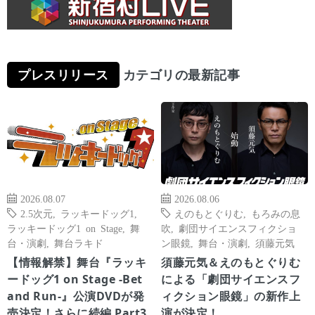
プレスリリース
カテゴリの最新記事
2026.08.07
2026.08.06
2.5次元
,
ラッキードッグ1
,
えのもとぐりむ
,
もろみの息
ラッキードッグ1 on Stage
,
舞
吹
,
劇団サイエンスフィクショ
台・演劇
,
舞台ラキド
ン眼鏡
,
舞台・演劇
,
須藤元気
【情報解禁】舞台『ラッキ
須藤元気＆えのもとぐりむ
ードッグ1 on Stage -Bet
による「劇団サイエンスフ
and Run-』公演DVDが発
ィクション眼鏡」の新作上
売決定！さらに続編 Part3
演が決定！