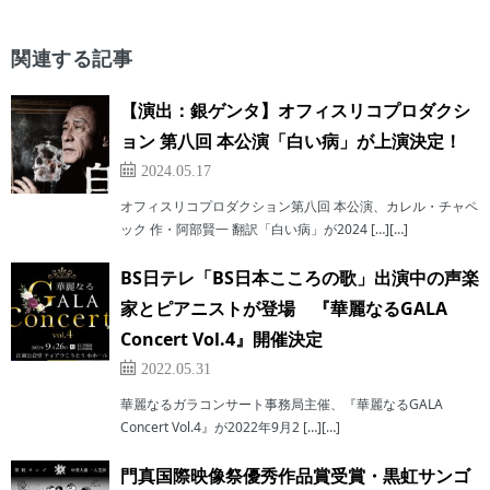
関連する記事
【演出：銀ゲンタ】オフィスリコプロダクシ
ョン 第八回 本公演「白い病」が上演決定！
2024.05.17
オフィスリコプロダクション第八回 本公演、カレル・チャペ
ック 作・阿部賢一 翻訳「白い病」が2024 […][…]
BS日テレ「BS日本こころの歌」出演中の声楽
家とピアニストが登場 『華麗なるGALA
Concert Vol.4』開催決定
2022.05.31
華麗なるガラコンサート事務局主催、『華麗なるGALA
Concert Vol.4』が2022年9月2 […][…]
門真国際映像祭優秀作品賞受賞・黒虹サンゴ