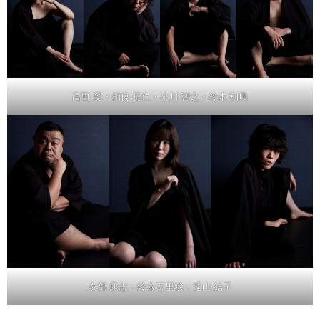
高野 愛・相良 長仁・小川 智之・鈴木 利典
友部 康志・鈴木万里絵・遠山 結子