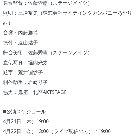
​舞台監督：佐藤秀憲（ステージメイツ）
照明：三澤裕史（株式会社ライティングカンパニーあかり
組）
音響：内藤勝博
振付：遠山結子
舞台美術：佐藤秀憲（ステージメイツ）
宣伝写真：堀内亮太
題字：荒井理紗子
制作助手：岩崎琴子
協力：扉座、北区AKTSTAGE
■公演スケジュール
4月21日（木）19:00
4月22日（金）13:00（ライブ配信のみ）／19:00