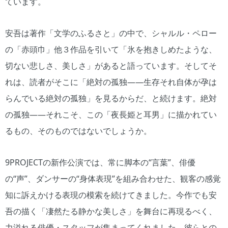
ています。
安吾は著作「文学のふるさと」の中で、シャルル・ペロー
の「赤頭巾」他３作品を引いて「氷を抱きしめたような、
切ない悲しさ、美しさ」があると語っています。そしてそ
れは、読者がそこに「絶対の孤独——生存それ自体が孕は
らんでいる絶対の孤独」を見るからだ、と続けます。絶対
の孤独——それこそ、この「夜長姫と耳男」に描かれてい
るもの、そのものではないでしょうか。
9PROJECTの新作公演では、常に脚本の“言葉”、俳優
の“声”、ダンサーの“身体表現”を組み合わせた、観客の感覚
知に訴えかける表現の模索を続けてきました。今作でも安
吾の描く「凄然たる静かな美しさ」を舞台に再現るべく、
力溢れる俳優・スタッフが集まってくれました。彼らとの