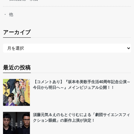
他
アーカイブ
最近の投稿
【コメントあり】『坂本冬美歌手生活40周年記念公演～
今日から明日へ～』メインビジュアル公開！！
須藤元気＆えのもとぐりむによる「劇団サイエンスフィ
クション眼鏡」の新作上演が決定！