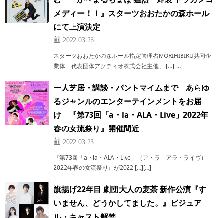
メディー！！』スターツおおたかの森ホール
にて上演決定
2022.03.26
スターツおおたかの森ホール指定管理者MORIHIBIKU共同企
業体 代表団体アクティオ株式会社主催、 […][…]
一人芝居・講談・パントマイムまで あらゆ
るジャンルのエンターテインメントをお届
け 『第73回「a・la・ALA・Live」2022年
春の女流祭り』開催間近
2022.03.23
『第73回「a・la・ALA・Live」（ア・ラ・アラ・ライヴ）
2022年春の女流祭り』が2022 […][…]
旗揚げ22年目 劇団大人の麦茶 新作公演『す
いません、どうかしてました。』ビジュア
ル・キャスト解禁