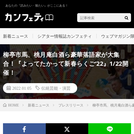
あなたの『読みたい・観たい』がここにある！
新着ニュース
シアター情報誌カンフェティ
ウェブマガジン
柳亭市⾺、桃月庵白酒ら豪華落語家が大集
合！『よってたかって新春らくご’22』1/22開
催！
2022.01.05
伝統芸能・演芸
新着ニュース
プレスリリース
柳亭市⾺、桃月庵白酒ら豪
HOME