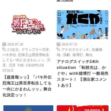
2026.07.28
2026.07.25
2.5次元
,
グラップラー刃牙
,
アナログスイッチ
,
佐藤慎
バキ外伝 烈海王は異世界転生
哉
,
演劇
,
猿博打
,
舞台
しても一向にかまわんッッ
,
刃
アナログスイッチ24th
牙
,
刃牙 THE GRAPPLER
situation 「転校生は、か
STAGE
ぐや」with猿博打 一般発売
【超速報ッッ】「バキ外伝
スタート！ 【演出家コメン
烈海王は異世界転生しても
トあり】
一向にかまわんッッ」舞台
化決定ッッ！