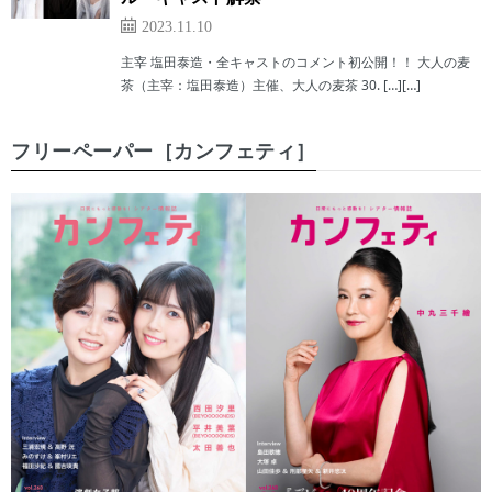
2023.11.10
主宰 塩田泰造・全キャストのコメント初公開！！ 大人の麦
茶（主宰：塩田泰造）主催、大人の麦茶 30. […][…]
フリーペーパー［カンフェティ］