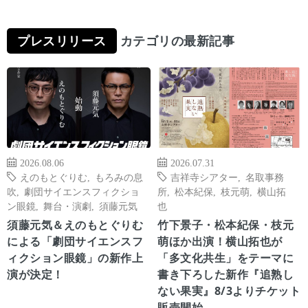
プレスリリース
カテゴリの最新記事
2026.08.06
2026.07.31
えのもとぐりむ
,
もろみの息
吉祥寺シアター
,
名取事務
吹
,
劇団サイエンスフィクショ
所
,
松本紀保
,
枝元萌
,
横山拓
ン眼鏡
,
舞台・演劇
,
須藤元気
也
須藤元気＆えのもとぐりむ
竹下景子・松本紀保・枝元
による「劇団サイエンスフ
萌ほか出演！横山拓也が
ィクション眼鏡」の新作上
「多文化共生」をテーマに
演が決定！
書き下ろした新作『追熟し
ない果実』8/3よりチケット
販売開始