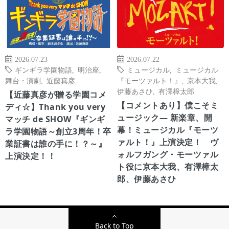
2026.07.23
2026.07.22
ギンギラ学園物語
,
明治座
,
ミュージカル
,
ミュージカル
舞台・演劇
,
近藤真彦
『モーツァルト！』
,
京本大我
,
伊藤あさひ
,
有澤樟太郎
【近藤真彦が贈る学園コメ
【コメントあり】僕こそミ
ディ☆】Thank you very
ュージック― 新楽章、開
マッチ de SHOW『ギンギ
幕！ミュージカル『モーツ
ラ学園物語～創立3周年！卒
ァルト！』上演決定！ ヴ
業証書は誰の手に！？～』
ォルフガング・モーツァル
上演決定！！
ト役に京本大我、有澤樟太
郎、伊藤あさひ
Back to Top