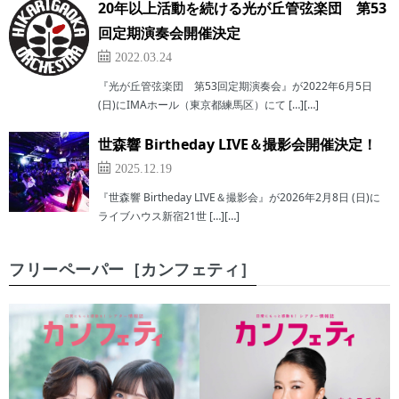
20年以上活動を続ける光が丘管弦楽団 第53
回定期演奏会開催決定
2022.03.24
『光が丘管弦楽団 第53回定期演奏会』が2022年6月5日
(日)にIMAホール（東京都練馬区）にて […][…]
世森響 Birtheday LIVE＆撮影会開催決定！
2025.12.19
『世森響 Birtheday LIVE＆撮影会』が2026年2月8日 (日)に
ライブハウス新宿21世 […][…]
フリーペーパー［カンフェティ］