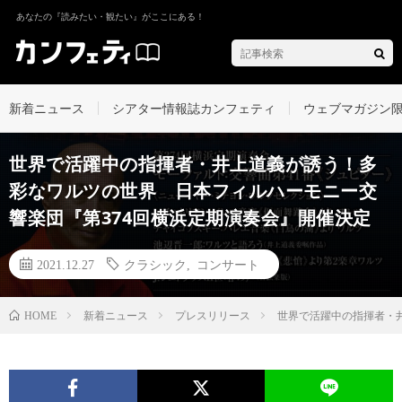
あなたの『読みたい・観たい』がここにある！
新着ニュース
シアター情報誌カンフェティ
ウェブマガジン
世界で活躍中の指揮者・井上道義が誘う！多
彩なワルツの世界 日本フィルハーモニー交
響楽団『第374回横浜定期演奏会』開催決定
2021.12.27
クラシック
,
コンサート
新着ニュース
プレスリリース
世界で活躍中の指揮者・
HOME