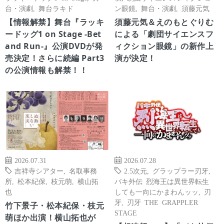
台・演劇
,
舞台ラキド
ン眼鏡
,
舞台・演劇
,
須藤元気
【情報解禁】舞台『ラッキ
須藤元気＆えのもとぐりむ
ードッグ1 on Stage -Bet
による「劇団サイエンスフ
and Run-』公演DVDが発
ィクション眼鏡」の新作上
売決定！さらに続編 Part3
演が決定！
の公演情報も解禁！！
2026.07.31
2026.07.28
吉祥寺シアター
,
名取事務
2.5次元
,
グラップラー刃牙
,
所
,
松本紀保
,
枝元萌
,
横山拓
バキ外伝 烈海王は異世界転生
也
しても一向にかまわんッッ
,
刃
牙
,
刃牙 THE GRAPPLER
竹下景子・松本紀保・枝元
STAGE
萌ほか出演！横山拓也が