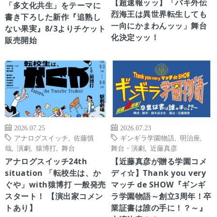
【超速報ッッ】「バキ外伝
「多文化共生」をテーマに
烈海王は異世界転生しても
書き下ろした新作『追熟し
一向にかまわんッッ」舞台
ない果実』8/3よりチケット
化決定ッッ！
販売開始
2026.07.25
2026.07.23
アナログスイッチ
,
佐藤慎
ギンギラ学園物語
,
明治座
,
哉
,
演劇
,
猿博打
,
舞台
舞台・演劇
,
近藤真彦
アナログスイッチ24th
【近藤真彦が贈る学園コメ
situation 「転校生は、か
ディ☆】Thank you very
ぐや」with猿博打 一般発売
マッチ de SHOW『ギンギ
スタート！ 【演出家コメン
ラ学園物語～創立3周年！卒
トあり】
業証書は誰の手に！？～』