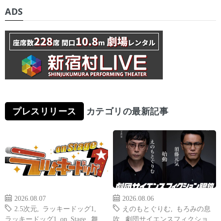
ADS
プレスリリース
カテゴリの最新記事
2026.08.07
2026.08.06
2.5次元
,
ラッキードッグ1
,
えのもとぐりむ
,
もろみの息
ラッキードッグ1 on Stage
,
舞
吹
,
劇団サイエンスフィクショ