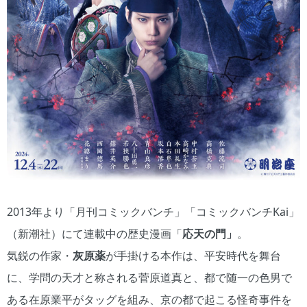
2013年より「月刊コミックバンチ」「コミックバンチKai」
（新潮社）にて連載中の歴史漫画「
応天の門」
。
気鋭の作家・
灰原薬
が手掛ける本作は、平安時代を舞台
に、学問の天才と称される菅原道真と、都で随一の色男で
ある在原業平がタッグを組み、京の都で起こる怪奇事件を