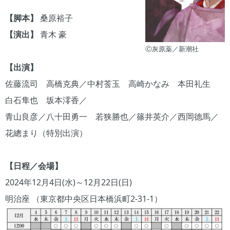
【脚本】
桑原裕子
【演出】
青木 豪
Ⓒ灰原薬／新潮社
【出演】
佐藤流司 高橋克典／中村莟玉 高崎かなみ 本田礼生
白石隼也 坂本澪香／
青山良彦／八十田勇一 若狭勝也／篠井英介／西岡德馬／
花總まり（特別出演）
【日程／会場】
2024年12月4日(水)～12月22日(日)
明治座 （東京都中央区日本橋浜町2-31-1）