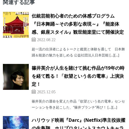
関連する記事
伝統芸能初心者のための体感プログラム
『日本舞踊～その多彩な表現～』『能楽体
感、銀座スタイル』観世能楽堂にて開催決定
2022.08.22
超一流の出演者によるトークと鑑賞と体験を通して 日本舞
踊＆能楽の魅力を楽しめる 公益社団法人日本芸能 […][…]
篠井英介が人生を賭けて挑む作品が19年の時
を経て甦る！「欲望という名の電車」上演決
定！
2025.12.05
篠井英介の運命を変えた作品『欲望という名の電車』センセ
ーションを巻き起こした、”篠井ブランチ”再び！ […][…]
ハリウッド映画『Darc』(Netflix)準主役抜擢
の生島翔 ホリプロタレントスカウトキャラ