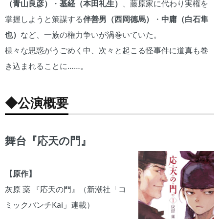
（青山良彦）
・
基経（本田礼生）
、藤原家に代わり実権を
掌握しようと策謀する
伴善男（西岡德馬）
・
中庸（白石隼
也）
など、一族の権力争いが渦巻いていた。
様々な思惑がうごめく中、次々と起こる怪事件に道真も巻
き込まれることに……。
◆公演概要
舞台『応天の門』
【原作】
灰原 薬 『応天の門』（新潮社「コ
ミックバンチKai」連載）