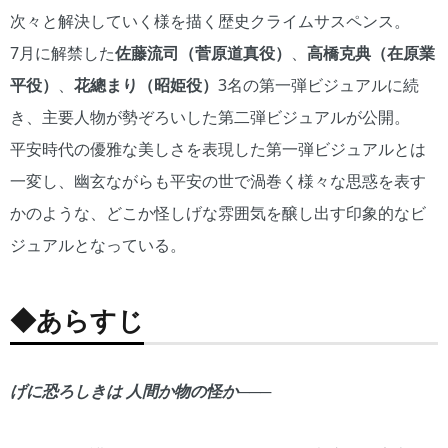
次々と解決していく様を描く歴史クライムサスペンス。
7月に解禁した
佐藤流司（菅原道真役）
、
高橋克典（在原業
平役）
、
花總まり（昭姫役）
3名の第一弾ビジュアルに続
き、主要人物が勢ぞろいした第二弾ビジュアルが公開。
平安時代の優雅な美しさを表現した第一弾ビジュアルとは
一変し、幽玄ながらも平安の世で渦巻く様々な思惑を表す
かのような、どこか怪しげな雰囲気を醸し出す印象的なビ
ジュアルとなっている。
◆あらすじ
げに恐ろしきは 人間か物の怪か───