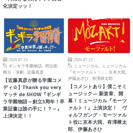
化決定ッッ！
2026.07.23
2026.07.22
ギンギラ学園物語
,
明治座
,
ミュージカル
,
ミュージカル
舞台・演劇
,
近藤真彦
『モーツァルト！』
,
京本大我
,
伊藤あさひ
,
有澤樟太郎
【近藤真彦が贈る学園コメ
【コメントあり】僕こそミ
ディ☆】Thank you very
ュージック― 新楽章、開
マッチ de SHOW『ギンギ
幕！ミュージカル『モーツ
ラ学園物語～創立3周年！卒
ァルト！』上演決定！ ヴ
業証書は誰の手に！？～』
ォルフガング・モーツァル
上演決定！！
ト役に京本大我、有澤樟太
郎、伊藤あさひ