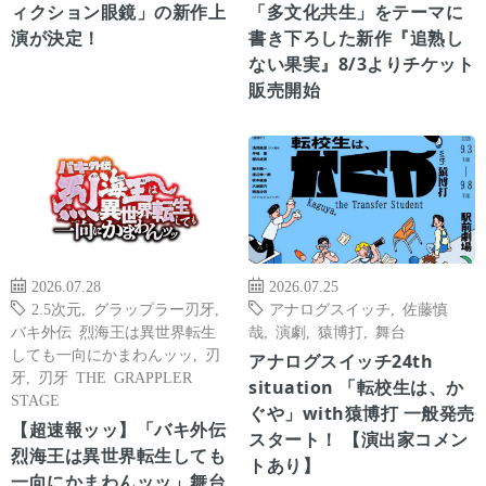
ィクション眼鏡」の新作上
「多文化共生」をテーマに
演が決定！
書き下ろした新作『追熟し
ない果実』8/3よりチケット
販売開始
2026.07.28
2026.07.25
2.5次元
,
グラップラー刃牙
,
アナログスイッチ
,
佐藤慎
バキ外伝 烈海王は異世界転生
哉
,
演劇
,
猿博打
,
舞台
しても一向にかまわんッッ
,
刃
アナログスイッチ24th
牙
,
刃牙 THE GRAPPLER
situation 「転校生は、か
STAGE
ぐや」with猿博打 一般発売
【超速報ッッ】「バキ外伝
スタート！ 【演出家コメン
烈海王は異世界転生しても
トあり】
一向にかまわんッッ」舞台