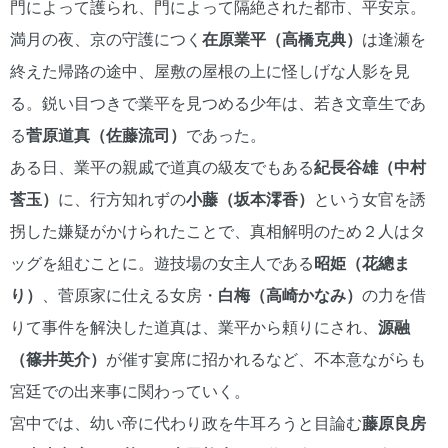
門によって護られ、門によって隔絶された都市、平安京。
満月の夜、京の守護につく
在原業平（高橋克典）
は逢瀬を
終えた帰路の途中、屋敷の屋根の上に怪しげな人影を見
る。鋭い目つきで業平を見つめる少年は、若き文章生であ
る
菅原道真（佐藤流司）
であった。
ある日、業平の親戚で道真の級友でもある
紀長谷雄（中村
莟玉）
に、行方知れずの
小藤（坂本澪香）
という女官を誘
拐した嫌疑がかけられたことで、真相解明のため２人はタ
ッグを組むことに。遊技場の女主人である
昭姫（花總ま
り）
、菅原家に仕える女房・
白梅（高崎かなみ）
の力を借
りて事件を解決した道真は、業平から頼りにされ、
源融
（篠井英介）
が催す宴席に招かれるなど、不本意ながらも
宮廷での出来事に関わっていく。
宮中では、幼い帝に代わり政を牛耳ろうと目論む
藤原良房