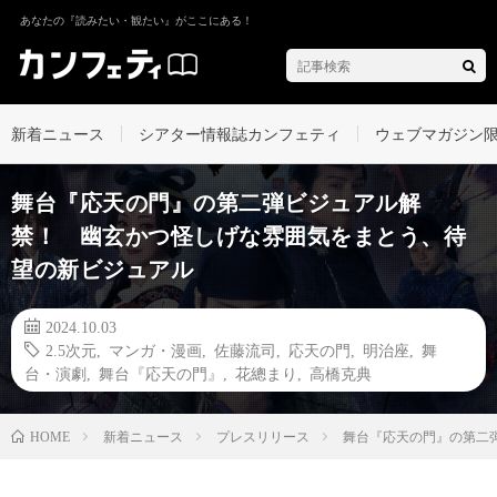
あなたの『読みたい・観たい』がここにある！
新着ニュース
シアター情報誌カンフェティ
ウェブマガジン
舞台『応天の門』の第二弾ビジュアル解
禁！ 幽玄かつ怪しげな雰囲気をまとう、待
望の新ビジュアル
2024.10.03
2.5次元
,
マンガ・漫画
,
佐藤流司
,
応天の門
,
明治座
,
舞
台・演劇
,
舞台『応天の門』
,
花總まり
,
高橋克典
新着ニュース
プレスリリース
舞台『応天の門』の第二
HOME