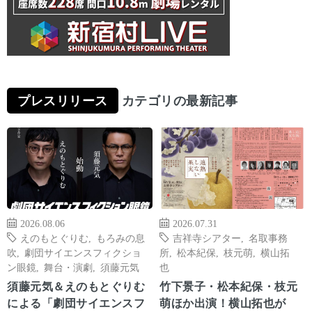
プレスリリース
カテゴリの最新記事
2026.08.06
2026.07.31
えのもとぐりむ
,
もろみの息
吉祥寺シアター
,
名取事務
吹
,
劇団サイエンスフィクショ
所
,
松本紀保
,
枝元萌
,
横山拓
ン眼鏡
,
舞台・演劇
,
須藤元気
也
須藤元気＆えのもとぐりむ
竹下景子・松本紀保・枝元
による「劇団サイエンスフ
萌ほか出演！横山拓也が