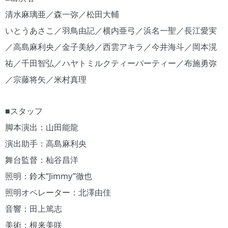
清水麻璃亜／森一弥／松田大輔
いとうあさこ／羽鳥由記／横内亜弓／浜名一聖／長江愛実
／高島麻利央／金子美紗／西雲アキラ／今井海斗／岡本滉
祐／千田智弘／ハヤトミルクティーパーティー／布施勇弥
／宗藤将矢／米村真理
■スタッフ
脚本演出：山田能龍
演出助手：高島麻利央
舞台監督：杣谷昌洋
照明：鈴木“Jimmy”徹也
照明オペレーター：北澤由佳
音響：田上篤志
美術：根来美咲