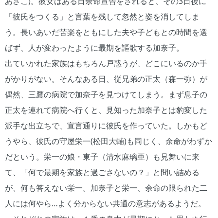
あさこ)。彼女はある日余命宣告をされると、その3日後に
「彼氏をつくる」と言葉を残して忽然と姿を消してしま
う。長いあいだ苦楽をともにした夫や子どもとの時間を選
ばず、人が変わったように最期を謳歌する加奈子。
出ていかれた家族はもちろん戸惑うが、どこにいるのか手
がかりがない。そんなある日、従兄弟の正太（森一弥）が
偶然、三鷹の病院で加奈子を見つけてしまう。まず息子の
正太を連れて病院へ行くと、見知った加奈子とは豹変した
派手な出立ちで、宣言通りに彼氏を作っていた。しかもど
うやら、彼氏の守屋栄一(松田大輔)も同じく、余命がわずか
だという。栄一の娘・東子（清水麻璃亜）も見舞いに来
て、「何で最期を家族と過ごさないの？」と問い詰める
が、何も答えない栄一。加奈子と栄一、余命の限られた二
人には何やら…よく分からない共通の意志があるようだ。