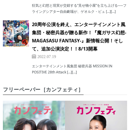
狂気と幻想と現実が交錯する“見せ物小屋”を立ち上げる──フ
ライングシアター自由劇場が、ゲオルク・ビュ […][…]
20周年公演を終え、エンターテインメント風
集団・秘密兵器が贈る新作！『魔ガサス幻想-
MAGASASU FANTASY-』新情報公開！そし
て、追加公演決定！！8/13開幕
2022.07.19
エンターテインメント風集団 秘密兵器 MISSION IN
POSITIVE 28th Attack […][…]
フリーペーパー［カンフェティ］