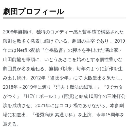
劇団プロフィール
2008年旗揚げ。独特のコメディー感と哲学感で構築された
演劇を数多く発表し続けている。劇団の主宰であり 、2019
年にはNetflix配信『全裸監督』の脚本を手掛けた演出家・
山田能龍を筆頭に、いとうあさこを始めとする個性豊かな
劇団員が名を連ねる。旗揚げ以来、毎年のように新作を生
み出し続け、2012年『盗聴少年』にて 大阪進出を果たし、
2018年～2019年に渡り『消去！魔法の絨毯！』『9でカタ
がつく』『HEY！ポール！』(再演)と結成10周年の三連打公
演を成功させ、2021年にはコロナ禍でありながら、本多劇
場に初進出、『優秀病棟 素通り科』を上演。今年15周年を
迎える。