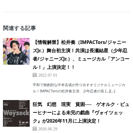
関連する記事
【情報解禁】松井奏（IMPACTors/ジャニー
ズJr.）舞台初主演！共演は⻑瀬結星（少年忍
者/ジャニーズJr.）、ミュージカル「アンコー
ル！」上演決定！！
2022.07.01
平和で独創的な中本吉成が作り出すオリジナルミュージカ
ル！IMPACTorsの松井奏主演、少年忍者の⻑ […][…]
狂気 幻想 現実 貧困── ゲオルク・ビュ
ーヒナーによる未完の戯曲『ヴォイツェッ
ク』が2026年11月に上演決定！
2026.06.29