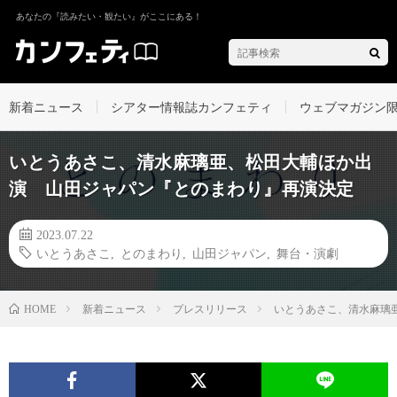
あなたの『読みたい・観たい』がここにある！
新着ニュース
シアター情報誌カンフェティ
ウェブマガジン
いとうあさこ、清水麻璃亜、松田大輔ほか出
演 山田ジャパン『とのまわり』再演決定
2023.07.22
いとうあさこ
,
とのまわり
,
山田ジャパン
,
舞台・演劇
新着ニュース
プレスリリース
いとうあさこ、清水麻璃
HOME