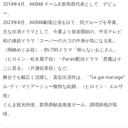
2014年4月、AKB48 チーム8 群馬県代表として、デビュ
ー。
2023年8月、AKB48劇場公演を以て、同グループを卒業。
主な出演ドラマとして、今夏より放送開始の、中京テレビ
初の連続ドラマ「スーパーのカゴの中身が気になる私」
（岡崎めぐみ役）・BS-TBSドラマ「帰らないおじさん」
（ヒロイン・松永麗子役）・Paravi配信ドラマ「悪魔はそ
こに居る」（片瀬佑美役）など。
舞台でも幅広く活躍し、直近出演作は、「”Le gai mariage”
ル･ゲィ･マリアージュ〜愉快な結婚」（ヒロイン・ エルザ
役）
ぐんま観光特使。群馬県献血推進ガール。調理師免許取
得。