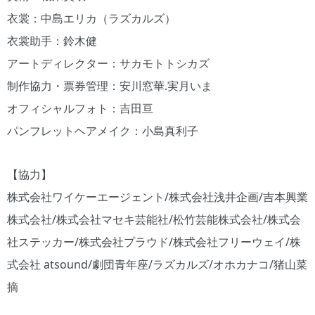
衣裳：中島エリカ（ラズカルズ）
衣裳助手：鈴木健
アートディレクター：サカモトトシカズ
制作協力・票券管理：安川窓華.実月いま
オフィシャルフォト：吉田亘
パンフレットヘアメイク：小島真利子
【協力】
株式会社ワイケーエージェント/株式会社浅井企画/吉本興業
株式会社/株式会社マセキ芸能社/松竹芸能株式会社/株式会
社ステッカー/株式会社プラウド/株式会社フリーウェイ/株
式会社 atsound/劇団青年座/ラズカルズ/オホカナコ/猪山菜
摘