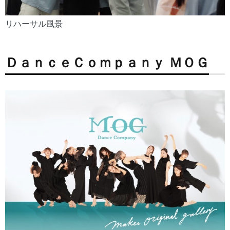
リハーサル風景
ＤａｎｃｅＣｏｍｐａｎｙ ＭＯＧ