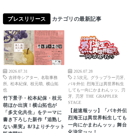
プレスリリース
カテゴリの最新記事
2026.07.31
2026.07.28
吉祥寺シアター
,
名取事務
2.5次元
,
グラップラー刃牙
,
所
,
松本紀保
,
枝元萌
,
横山拓
バキ外伝 烈海王は異世界転生
也
しても一向にかまわんッッ
,
刃
牙
,
刃牙 THE GRAPPLER
竹下景子・松本紀保・枝元
STAGE
萌ほか出演！横山拓也が
【超速報ッッ】「バキ外伝
「多文化共生」をテーマに
烈海王は異世界転生しても
書き下ろした新作『追熟し
一向にかまわんッッ」舞台
ない果実』8/3よりチケット
化決定ッッ！