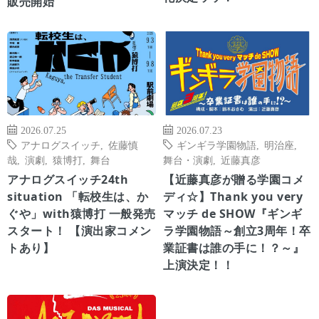
販売開始
2026.07.25
2026.07.23
アナログスイッチ
,
佐藤慎
ギンギラ学園物語
,
明治座
,
哉
,
演劇
,
猿博打
,
舞台
舞台・演劇
,
近藤真彦
アナログスイッチ24th
【近藤真彦が贈る学園コメ
situation 「転校生は、か
ディ☆】Thank you very
ぐや」with猿博打 一般発売
マッチ de SHOW『ギンギ
スタート！ 【演出家コメン
ラ学園物語～創立3周年！卒
トあり】
業証書は誰の手に！？～』
上演決定！！