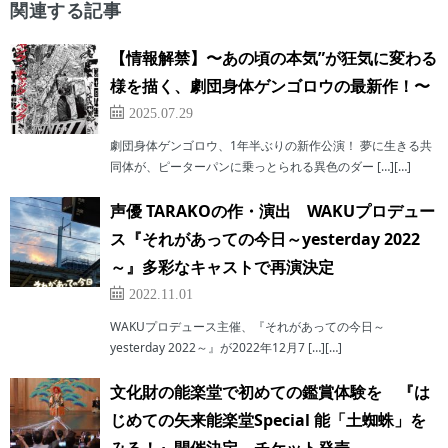
関連する記事
【情報解禁】〜あの頃の本気”が狂気に変わる
様を描く、劇団身体ゲンゴロウの最新作！〜
2025.07.29
劇団身体ゲンゴロウ、1年半ぶりの新作公演！ 夢に生きる共
同体が、ピーターパンに乗っとられる異色のダー […][…]
声優 TARAKOの作・演出 WAKUプロデュー
ス『それがあっての今日～yesterday 2022
～』多彩なキャストで再演決定
2022.11.01
WAKUプロデュース主催、『それがあっての今日～
yesterday 2022～』が2022年12月7 […][…]
文化財の能楽堂で初めての鑑賞体験を 『は
じめての矢来能楽堂Special 能「土蜘蛛」を