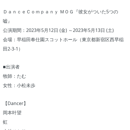
ＤａｎｃｅＣｏｍｐａｎｙ ＭＯＧ『彼女がついた5つの
嘘』
公演期間：2023年5月12日 (金) ～2023年5月13日 (土)
会場：早稲田奉仕園スコットホール（東京都新宿区西早稲
田2-3-1）
■出演者
牧師：たむ
女性：小松未歩
【Dancer】
岡本叶望
虹