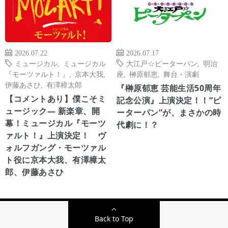
2026.07.22
2026.07.17
ミュージカル
,
ミュージカル
大江戸☆ピーターパン
,
明治
『モーツァルト！』
,
京本大我
,
座
,
榊原郁恵
,
舞台・演劇
伊藤あさひ
,
有澤樟太郎
『榊原郁恵 芸能生活50周年
【コメントあり】僕こそミ
記念公演』上演決定！！“ピ
ュージック― 新楽章、開
ーターパン”が、まさかの時
幕！ミュージカル『モーツ
代劇に！？
ァルト！』上演決定！ ヴ
ォルフガング・モーツァル
ト役に京本大我、有澤樟太
郎、伊藤あさひ
Back to Top