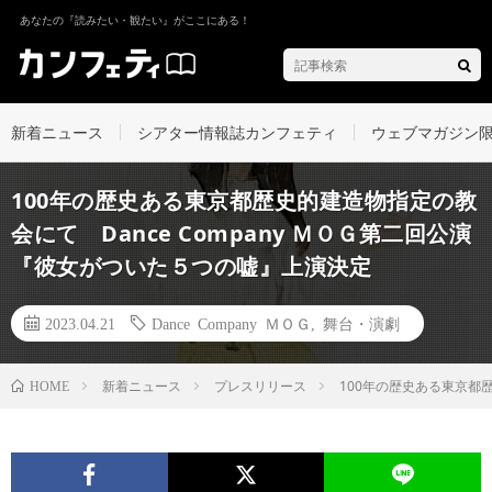
あなたの『読みたい・観たい』がここにある！
新着ニュース
シアター情報誌カンフェティ
ウェブマガジン
100年の歴史ある東京都歴史的建造物指定の教
会にて Dance Company ＭＯＧ第二回公演
『彼女がついた５つの嘘』上演決定
2023.04.21
Dance Company ＭＯＧ
,
舞台・演劇
新着ニュース
プレスリリース
100年の歴史ある東京都歴
HOME