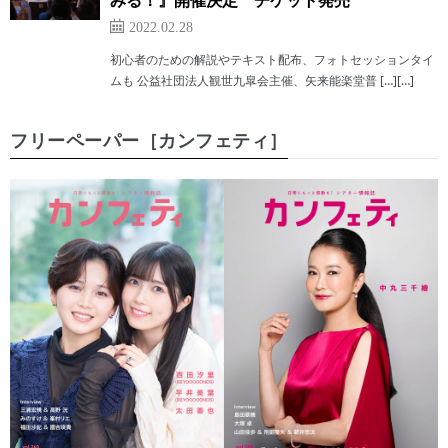
みる！』開催決定 チケット発売
2022.02.28
初心者のための解説やテキスト配布、フォトセッションタイ
ムも 公益社団法人観世九皐会主催、矢来能楽堂普 […][…]
フリーペーパー［カンフェティ］