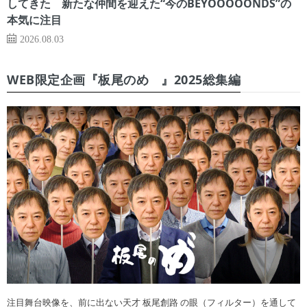
してきた 新たな仲間を迎えた“今のBEYOOOOONDS”の
本気に注目
2026.08.03
WEB限定企画『板尾のめ゙』2025総集編
注目舞台映像を、前に出ない天才 板尾創路 の眼（フィルター）を通して