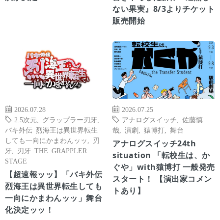
ない果実』8/3よりチケット
販売開始
2026.07.28
2026.07.25
2.5次元
,
グラップラー刃牙
,
アナログスイッチ
,
佐藤慎
バキ外伝 烈海王は異世界転生
哉
,
演劇
,
猿博打
,
舞台
しても一向にかまわんッッ
,
刃
アナログスイッチ24th
牙
,
刃牙 THE GRAPPLER
situation 「転校生は、か
STAGE
ぐや」with猿博打 一般発売
【超速報ッッ】「バキ外伝
スタート！ 【演出家コメン
烈海王は異世界転生しても
トあり】
一向にかまわんッッ」舞台
化決定ッッ！