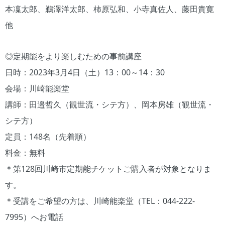
本凜太郎、鵜澤洋太郎、柿原弘和、小寺真佐人、藤田貴寛
他
◎定期能をより楽しむための事前講座
日時：2023年3月4日（土）13：00～14：30
会場：川崎能楽堂
講師：田邉哲久（観世流・シテ方）、岡本房雄（観世流・
シテ方）
定員：148名（先着順）
料金：無料
＊第128回川崎市定期能チケットご購入者が対象となりま
す。
＊受講をご希望の方は、川崎能楽堂（TEL：044-222-
7995）へお電話