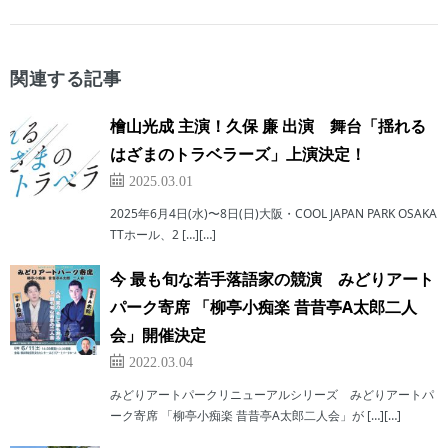
関連する記事
檜⼭光成 主演！久保 廉 出演 舞台「揺れる
はざまのトラベラーズ」上演決定！
2025.03.01
2025年6⽉4⽇(⽔)〜8⽇(⽇)⼤阪・COOL JAPAN PARK OSAKA
TTホール、2 […][…]
今 最も旬な若手落語家の競演 みどりアート
パーク寄席 「柳亭小痴楽 昔昔亭A太郎二人
会」開催決定
2022.03.04
みどりアートパークリニューアルシリーズ みどりアートパ
ーク寄席 「柳亭小痴楽 昔昔亭A太郎二人会」が […][…]