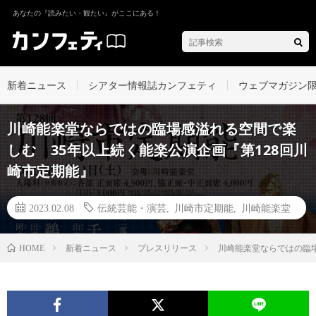
あなたの『読みたい・観たい』がここにある！
新着ニュース
シアター情報誌カンフェティ
ウェブマガジン
川崎能楽堂ならではの臨場感溢れる空間で楽
しむ 35年以上続く能楽公演企画『第128回川
崎市定期能』
2023.02.08
伝統芸能・演芸
,
川崎市定期能
,
川崎能楽堂
新着ニュース
プレスリリース
川崎能楽堂ならではの臨場
HOME