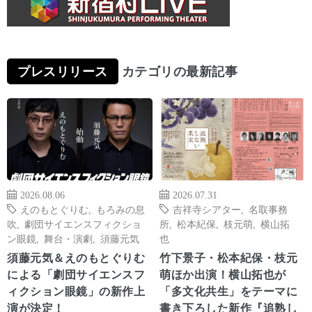
プレスリリース
カテゴリの最新記事
2026.08.06
2026.07.31
えのもとぐりむ
,
もろみの息
吉祥寺シアター
,
名取事務
吹
,
劇団サイエンスフィクショ
所
,
松本紀保
,
枝元萌
,
横山拓
ン眼鏡
,
舞台・演劇
,
須藤元気
也
須藤元気＆えのもとぐりむ
竹下景子・松本紀保・枝元
による「劇団サイエンスフ
萌ほか出演！横山拓也が
ィクション眼鏡」の新作上
「多文化共生」をテーマに
演が決定！
書き下ろした新作『追熟し