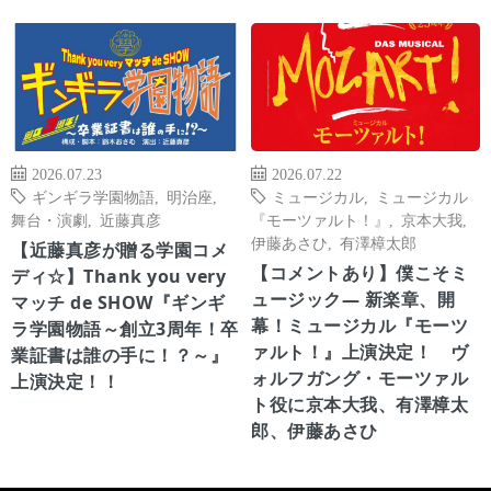
2026.07.23
2026.07.22
ギンギラ学園物語
,
明治座
,
ミュージカル
,
ミュージカル
舞台・演劇
,
近藤真彦
『モーツァルト！』
,
京本大我
,
伊藤あさひ
,
有澤樟太郎
【近藤真彦が贈る学園コメ
【コメントあり】僕こそミ
ディ☆】Thank you very
ュージック― 新楽章、開
マッチ de SHOW『ギンギ
幕！ミュージカル『モーツ
ラ学園物語～創立3周年！卒
ァルト！』上演決定！ ヴ
業証書は誰の手に！？～』
ォルフガング・モーツァル
上演決定！！
ト役に京本大我、有澤樟太
郎、伊藤あさひ