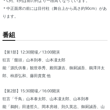
＊C列、E列は前の列より一段高くなっています。
＊中正面席の前には目付柱（舞台上から高さ約90cm）があ
ります。
番組
【第1部】12:30開場／13:00開演
狂言「饅頭」山本則孝、山本凜太郎
能「源氏供養」観世恭秀、殿田謙吉、御厨誠吾、鵜澤洋太
郎、柿原弘和、藤田貴寛 他
【第2部】15:30開場／16:00開演
狂言「千鳥」山本泰太郎、山本凜太郎、山本則孝
能「鵜飼」田邉哲久、岡本房雄、則久英志、御厨誠吾、山