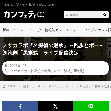
あなたの『読みたい・観たい』がここにある！
新着ニュース
シアター情報誌カンフェティ
ウェブマガジン
ノサカラボ『名探偵の継承』～乱歩とポー～
朗読劇「黒蜥蜴」ライブ配信決定
2023.01.07
ノサカラボ
,
名探偵の継承
,
舞台・演劇
,
黒蜥蜴
新着ニュース
プレスリリース
ノサカラボ『名探偵の継
HOME