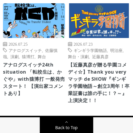
2026.07.25
2026.07.23
アナログスイッチ
,
佐藤慎
ギンギラ学園物語
,
明治座
,
哉
,
演劇
,
猿博打
,
舞台
舞台・演劇
,
近藤真彦
アナログスイッチ24th
【近藤真彦が贈る学園コメ
situation 「転校生は、か
ディ☆】Thank you very
ぐや」with猿博打 一般発売
マッチ de SHOW『ギンギ
スタート！ 【演出家コメン
ラ学園物語～創立3周年！卒
トあり】
業証書は誰の手に！？～』
上演決定！！
Back to Top