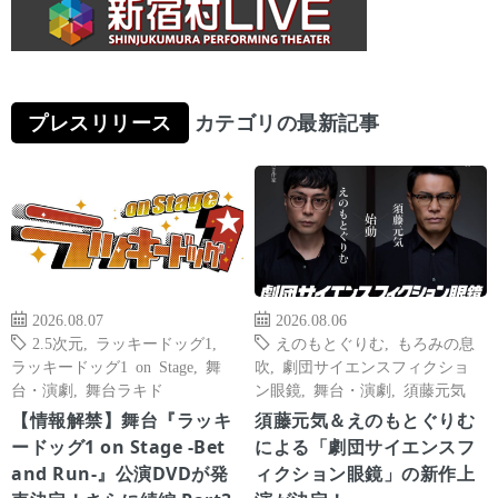
プレスリリース
カテゴリの最新記事
2026.08.07
2026.08.06
2.5次元
,
ラッキードッグ1
,
えのもとぐりむ
,
もろみの息
ラッキードッグ1 on Stage
,
舞
吹
,
劇団サイエンスフィクショ
台・演劇
,
舞台ラキド
ン眼鏡
,
舞台・演劇
,
須藤元気
【情報解禁】舞台『ラッキ
須藤元気＆えのもとぐりむ
ードッグ1 on Stage -Bet
による「劇団サイエンスフ
and Run-』公演DVDが発
ィクション眼鏡」の新作上