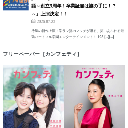
語～創立3周年！卒業証書は誰の手に！？
～』上演決定！！
2026.07.23
待望の新作上演！学ラン姿のマッチが贈る、笑いあふれる最
強ハートフル学園エンターテインメント！ 198 […][…]
フリーペーパー［カンフェティ］