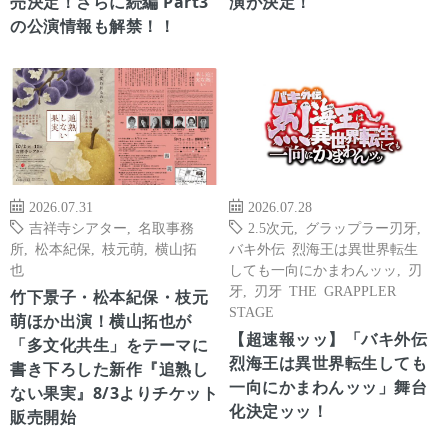
売決定！さらに続編 Part3
演が決定！
の公演情報も解禁！！
2026.07.31
2026.07.28
吉祥寺シアター
,
名取事務
2.5次元
,
グラップラー刃牙
,
所
,
松本紀保
,
枝元萌
,
横山拓
バキ外伝 烈海王は異世界転生
也
しても一向にかまわんッッ
,
刃
牙
,
刃牙 THE GRAPPLER
竹下景子・松本紀保・枝元
STAGE
萌ほか出演！横山拓也が
【超速報ッッ】「バキ外伝
「多文化共生」をテーマに
烈海王は異世界転生しても
書き下ろした新作『追熟し
一向にかまわんッッ」舞台
ない果実』8/3よりチケット
化決定ッッ！
販売開始