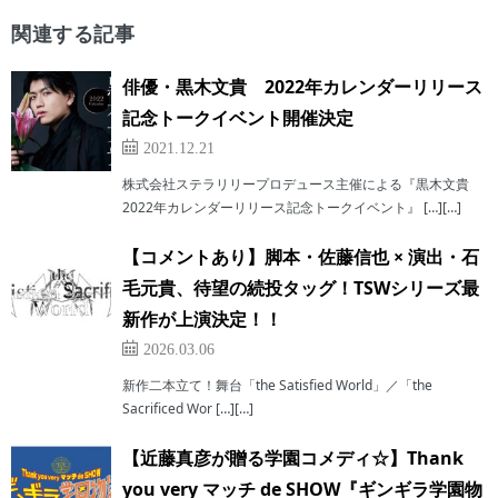
関連する記事
俳優・黒木文貴 2022年カレンダーリリース
記念トークイベント開催決定
2021.12.21
株式会社ステラリリープロデュース主催による『黒木文貴
2022年カレンダーリリース記念トークイベント』 […][…]
【コメントあり】脚本・佐藤信也 × 演出・石
毛元貴、待望の続投タッグ！TSWシリーズ最
新作が上演決定！！
2026.03.06
新作二本立て！舞台「the Satisfied World」／「the
Sacrificed Wor […][…]
【近藤真彦が贈る学園コメディ☆】Thank
you very マッチ de SHOW『ギンギラ学園物