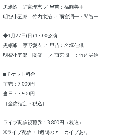
黒蜥蜴：釘宮理恵 ／ 早苗：福圓美里
明智小五郎：竹内栄治 ／ 雨宮潤一：関智一
◆1月22日(日) 17:00公演
黒蜥蜴：茅野愛衣 ／ 早苗：名塚佳織
明智小五郎：関智一 ／ 雨宮潤一：竹内栄治
■チケット料金
前売：7,000円
当日：7,500円
（全席指定・税込）
ライブ配信視聴券：3,800円（税込）
※ライブ配信 + 1週間のアーカイブあり