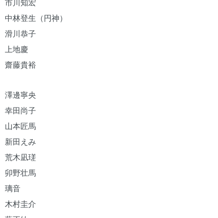
市川知宏
中林登生（円神）
滑川恭子
上地慶
齋藤貴裕
澤邊寧央
幸田尚子
山本匠馬
新田えみ
荒木凪瑳
卯野壮馬
璃音
木村圭介