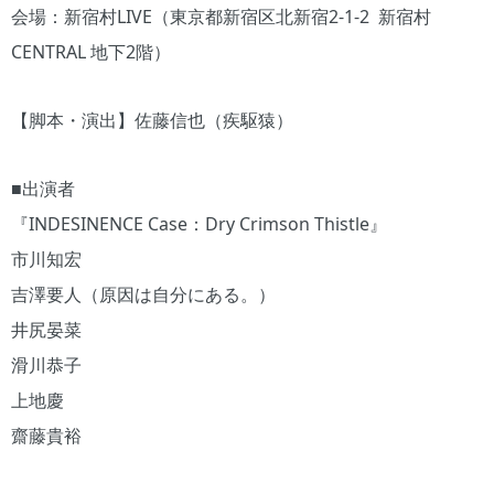
会場：新宿村LIVE（東京都新宿区北新宿2-1-2 新宿村
CENTRAL 地下2階）
【脚本・演出】佐藤信也（疾駆猿）
■出演者
『INDESINENCE Case：Dry Crimson Thistle』
市川知宏
吉澤要人（原因は自分にある。）
井尻晏菜
滑川恭子
上地慶
齋藤貴裕