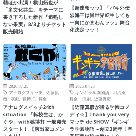
萌ほか出演！横山拓也が
【超速報ッッ】「バキ外伝
「多文化共生」をテーマに
烈海王は異世界転生しても
書き下ろした新作『追熟し
一向にかまわんッッ」舞台
ない果実』8/3よりチケット
化決定ッッ！
販売開始
2026.07.25
2026.07.23
アナログスイッチ
,
佐藤慎
ギンギラ学園物語
,
明治座
,
哉
,
演劇
,
猿博打
,
舞台
舞台・演劇
,
近藤真彦
アナログスイッチ24th
【近藤真彦が贈る学園コメ
situation 「転校生は、か
ディ☆】Thank you very
ぐや」with猿博打 一般発売
マッチ de SHOW『ギンギ
スタート！ 【演出家コメン
ラ学園物語～創立3周年！卒