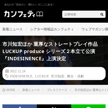
あなたの『読みたい・観たい』がここにある！
新着ニュース
シアター情報誌カンフェティ
ウェブマガジン
市川知宏ほか 重厚なストレートプレイ作品
LUCKUP produce シリーズ２本立て公演
『INDESINENCE』上演決定
2022.12.24
INDESINENCE
,
LUCKUP
,
市川知宏
,
舞台・演劇
新着ニュース
プレスリリース
市川知宏ほか 重厚なストレー
HOME