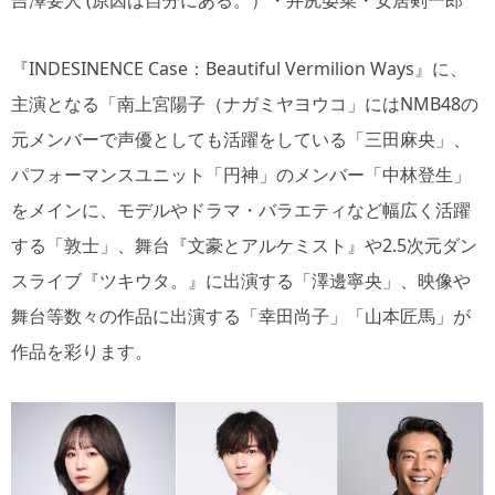
吉澤要人 (原因は自分にある。）・井尻晏菜・安居剣一郎
『INDESINENCE Case：Beautiful Vermilion Ways』に、
主演となる「南上宮陽子（ナガミヤヨウコ」にはNMB48の
元メンバーで声優としても活躍をしている「三田麻央」、
パフォーマンスユニット「円神」のメンバー「中林登生」
をメインに、モデルやドラマ・バラエティなど幅広く活躍
する「敦士」、舞台『文豪とアルケミスト』や2.5次元ダン
スライブ『ツキウタ。』に出演する「澤邊寧央」、映像や
舞台等数々の作品に出演する「幸田尚子」「山本匠馬」が
作品を彩ります。