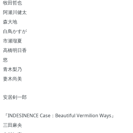
牧田哲也
阿瀬川健太
森大地
白鳥かすが
市瀬瑠夏
高橋明日香
悠
青木梨乃
妻木尚美
安居剣一郎
『INDESINENCE Case：Beautiful Vermilion Ways』
三田麻央