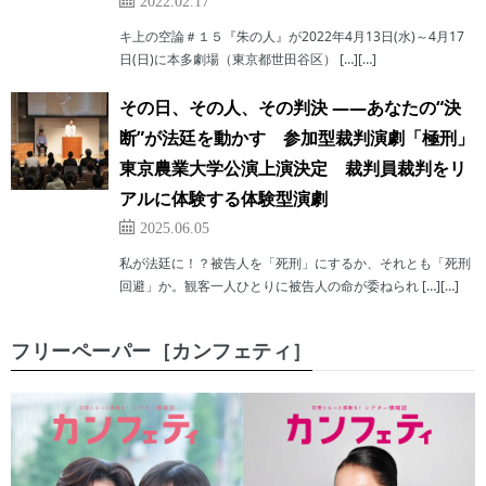
2022.02.17
キ上の空論＃１５『朱の人』が2022年4月13日(水)～4月17
日(日)に本多劇場（東京都世田谷区） […][…]
その日、その人、その判決 ――あなたの“決
断”が法廷を動かす 参加型裁判演劇「極刑」
東京農業大学公演上演決定 裁判員裁判をリ
アルに体験する体験型演劇
2025.06.05
私が法廷に！？被告⼈を「死刑」にするか、それとも「死刑
回避」か。観客⼀⼈ひとりに被告⼈の命が委ねられ […][…]
フリーペーパー［カンフェティ］