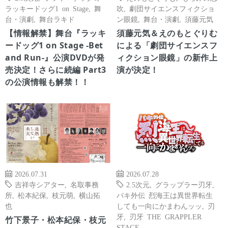
ラッキードッグ1 on Stage
,
舞
吹
,
劇団サイエンスフィクショ
台・演劇
,
舞台ラキド
ン眼鏡
,
舞台・演劇
,
須藤元気
【情報解禁】舞台『ラッキ
須藤元気＆えのもとぐりむ
ードッグ1 on Stage -Bet
による「劇団サイエンスフ
and Run-』公演DVDが発
ィクション眼鏡」の新作上
売決定！さらに続編 Part3
演が決定！
の公演情報も解禁！！
2026.07.31
2026.07.28
吉祥寺シアター
,
名取事務
2.5次元
,
グラップラー刃牙
,
所
,
松本紀保
,
枝元萌
,
横山拓
バキ外伝 烈海王は異世界転生
也
しても一向にかまわんッッ
,
刃
牙
,
刃牙 THE GRAPPLER
竹下景子・松本紀保・枝元
STAGE