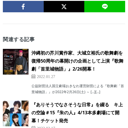
関連する記事
沖縄初の芥川賞作家、大城立裕氏の歌舞劇を
復帰50周年の幕開けの企画として上演『歌舞
劇「首里城物語」』2/26開幕！
2022.01.27
公益財団法人国立劇場おきなわ運営財団による『歌舞劇「首
里城物語」』が2022年2月26日(土) ～ […][…]
『ありそうでなさそうな日常』を綴る キ上
の空論＃15『朱の人』4/13本多劇場にて開
幕！チケット発売