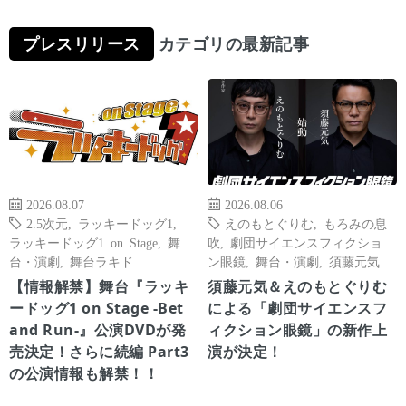
プレスリリース
カテゴリの最新記事
2026.08.07
2026.08.06
2.5次元
,
ラッキードッグ1
,
えのもとぐりむ
,
もろみの息
ラッキードッグ1 on Stage
,
舞
吹
,
劇団サイエンスフィクショ
台・演劇
,
舞台ラキド
ン眼鏡
,
舞台・演劇
,
須藤元気
【情報解禁】舞台『ラッキ
須藤元気＆えのもとぐりむ
ードッグ1 on Stage -Bet
による「劇団サイエンスフ
and Run-』公演DVDが発
ィクション眼鏡」の新作上
売決定！さらに続編 Part3
演が決定！
の公演情報も解禁！！