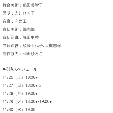
舞台美術：稲田美智子
照明：吉川ひろ子
音響：今西工
宣伝美術：郷志郎
宣伝写真：塚田史香
当日運営：須藤千代子, 大槻志保
制作協力：和田ひろこ
■公演スケジュール
11/26（土）19:00●
11/27（日）13:00●☆
11/28（月）19:00●
11/29（火）13:00●/19:00●
11/30（水）19:00