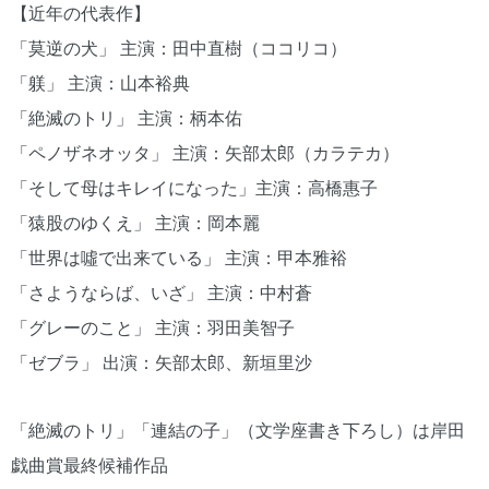
【近年の代表作】
「莫逆の犬」 主演：田中直樹（ココリコ）
「躾」 主演：山本裕典
「絶滅のトリ」 主演：柄本佑
「ペノザネオッタ」 主演：矢部太郎（カラテカ）
「そして母はキレイになった」主演：高橋惠子
「猿股のゆくえ」 主演：岡本麗
「世界は噓で出来ている」 主演：甲本雅裕
「さようならば、いざ」 主演：中村蒼
「グレーのこと」 主演：羽田美智子
「ゼブラ」 出演：矢部太郎、新垣里沙
「絶滅のトリ」「連結の子」（文学座書き下ろし）は岸田
戯曲賞最終候補作品