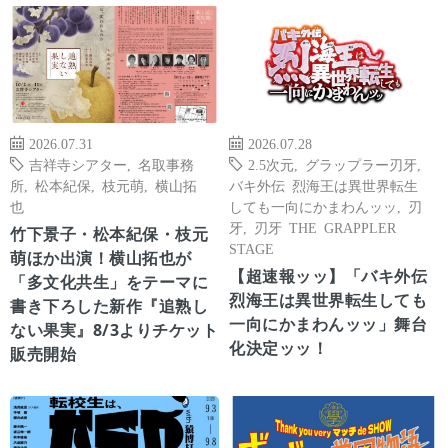
2026.07.31
2026.07.28
吉祥寺シアター
,
名取事務
2.5次元
,
グラップラー刃牙
,
所
,
松本紀保
,
枝元萌
,
横山拓
バキ外伝 烈海王は異世界転生
也
しても一向にかまわんッッ
,
刃
牙
,
刃牙 THE GRAPPLER
竹下景子・松本紀保・枝元
STAGE
萌ほか出演！横山拓也が
【超速報ッッ】「バキ外伝
「多文化共生」をテーマに
烈海王は異世界転生しても
書き下ろした新作『追熟し
一向にかまわんッッ」舞台
ない果実』8/3よりチケット
化決定ッッ！
販売開始