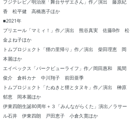
フジテレビ／明治座「舞台サザエさん」作／演出 藤原紀
香 松平健 高橋惠子ほか
■2021年
プリエール「マミィ！」作／演出 熊谷真実 佐藤B作 松
金よね子ほか
トムプロジェクト「狸の里帰り」作／演出 柴田理恵 岡
本麗ほか
エイベックス「パークビューライフ」作／岡田惠和 風間
俊介 倉科カナ 中川翔子 前田亜季
トムプロジェクト「たぬきと狸とタヌキ」作／演出 榊原
郁恵 岡本麗ほか
伊東四朗生誕80周年＋３「みんながらくた」演出／ラサー
ル石井 伊東四朗 戸田恵子 小倉久寛ほか