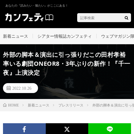
あなたの『読みたい・観たい』がここにある！
新着ニュース
シアター情報誌カンフェティ
ウェブマガジン
外部の脚本＆演出に引っ張りだこの田村孝裕
率いる劇団ONEOR8・3年ぶりの新作！『千一
夜』上演決定
2022.10.26
新着ニュース
プレスリリース
外部の脚本＆演出に引っ張
HOME