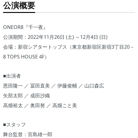
公演概要
ONEOR8『千一夜』
公演期間：2022年11月26日 (土) ～12月4日 (日)
会場：新宿シアタートップス（東京都新宿区新宿3丁目20－
8 TOPS HOUSE 4F）
■出演者
恩田隆一 ／ 冨田直美 ／ 伊藤俊輔 ／ 山口森広
矢部太郎 ／ 成田沙織
高畑裕太 ／ 奥田努 ／ 高畑こと美
■スタッフ
舞台監督：宮島雄一郎