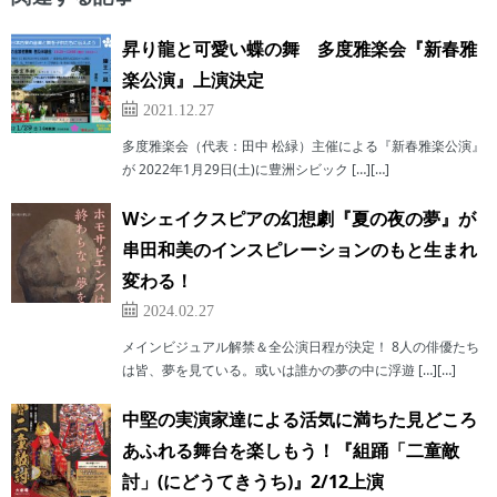
昇り龍と可愛い蝶の舞 多度雅楽会『新春雅
楽公演』上演決定
2021.12.27
多度雅楽会（代表：田中 松緑）主催による『新春雅楽公演』
が 2022年1月29日(土)に豊洲シビック […][…]
Wシェイクスピアの幻想劇『夏の夜の夢』が
串田和美のインスピレーションのもと生まれ
変わる！
2024.02.27
メインビジュアル解禁＆全公演日程が決定！ 8人の俳優たち
は皆、夢を見ている。或いは誰かの夢の中に浮遊 […][…]
中堅の実演家達による活気に満ちた見どころ
あふれる舞台を楽しもう！『組踊「二童敵
討」(にどうてきうち)』2/12上演