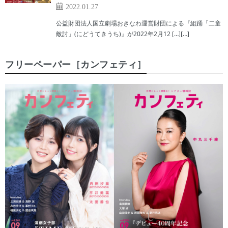
2022.01.27
公益財団法人国立劇場おきなわ運営財団による『組踊「二童
敵討」(にどうてきうち)』が2022年2月12 […][…]
フリーペーパー［カンフェティ］