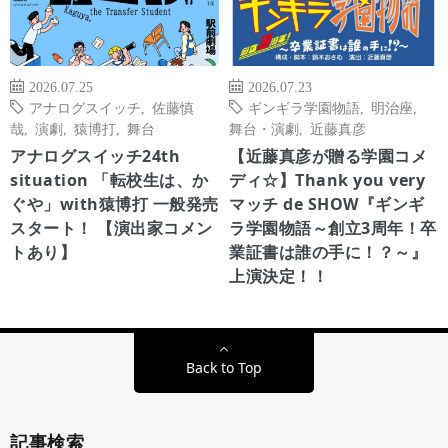
2026.07.25
2026.07.23
アナログスイッチ
,
佐藤慎
ギンギラ学園物語
,
明治座
,
哉
,
演劇
,
猿博打
,
舞台
舞台・演劇
,
近藤真彦
アナログスイッチ24th
【近藤真彦が贈る学園コメ
situation 「転校生は、か
ディ☆】Thank you very
ぐや」with猿博打 一般発売
マッチ de SHOW『ギンギ
スタート！ 【演出家コメン
ラ学園物語～創立3周年！卒
トあり】
業証書は誰の手に！？～』
上演決定！！
Back to Top
記事検索