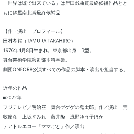
「世界は噓で出来ている」は岸田戯曲賞最終候補作品とと
もに鶴屋南北賞最終候補品
【作・演出 プロフィール】
田村孝裕（TAMURA TAKAHIRO）
1976年4月8日生まれ。東京都出身 B型。
舞台芸術学院演劇部本科卒業。
劇団ONEOR8公演すべての作品の脚本・演出を担当する。
近年の作品
■2022年
フジテレビ／明治座「舞台ゲゲゲの鬼太郎」作／演出 荒
牧慶彦 上坂すみれ 藤井隆 浅野ゆう子ほか
テアトルエコー「ママごと」作／演出