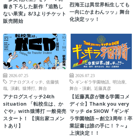
烈海王は異世界転生しても
書き下ろした新作『追熟し
一向にかまわんッッ」舞台
ない果実』8/3よりチケット
化決定ッッ！
販売開始
2026.07.25
2026.07.23
アナログスイッチ
,
佐藤慎
ギンギラ学園物語
,
明治座
,
哉
,
演劇
,
猿博打
,
舞台
舞台・演劇
,
近藤真彦
アナログスイッチ24th
【近藤真彦が贈る学園コメ
situation 「転校生は、か
ディ☆】Thank you very
ぐや」with猿博打 一般発売
マッチ de SHOW『ギンギ
スタート！ 【演出家コメン
ラ学園物語～創立3周年！卒
トあり】
業証書は誰の手に！？～』
上演決定！！