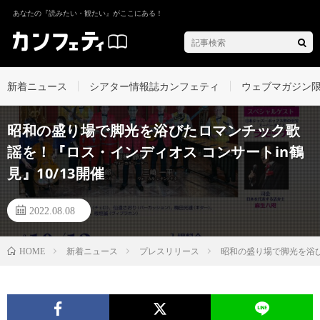
あなたの『読みたい・観たい』がここにある！
新着ニュース
シアター情報誌カンフェティ
ウェブマガジン
昭和の盛り場で脚光を浴びたロマンチック歌
謡を！『ロス・インディオス コンサートin鶴
見』10/13開催
2022.08.08
新着ニュース
プレスリリース
昭和の盛り場で脚光を浴び
HOME