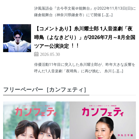
汐風落語会『古今亭文菊＠能舞台』が2022年11月13日(日)に
鎌倉能舞台（神奈川県鎌倉市）にて開催 […][…]
【コメントあり】⽷川耀⼠郎 1⼈⾳楽劇「夜
啼⿃（よなきどり）」が2026年7⽉～8⽉全国
ツアー公演決定︕︕
2026.05.30
俳優活動11年⽬に突⼊した⽷川耀⼠郎が、昨年⼤きな反響を
呼んだ1⼈⾳楽劇「夜啼⿃」に再び挑む。 糸川 […][…]
フリーペーパー［カンフェティ］