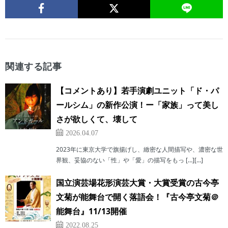
関連する記事
【コメントあり】若⼿演劇ユニット「ド・パ
ールシム」の新作公演！ー「家族」って美し
さが欲しくて、壊して
2026.04.07
2023年に東京⼤学で旗揚げし、緻密な⼈間描写や、濃密な世
界観、妥協のない「性」や「愛」の描写をもっ […][…]
国立演芸場花形演芸大賞・大賞受賞の古今亭
文菊が能舞台で開く落語会！『古今亭文菊＠
能舞台』11/13開催
2022.08.25