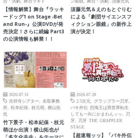
台・演劇
,
舞台ラキド
ン眼鏡
,
舞台・演劇
,
須藤元気
【情報解禁】舞台『ラッキ
須藤元気＆えのもとぐりむ
ードッグ1 on Stage -Bet
による「劇団サイエンスフ
and Run-』公演DVDが発
ィクション眼鏡」の新作上
売決定！さらに続編 Part3
演が決定！
の公演情報も解禁！！
2026.07.31
2026.07.28
吉祥寺シアター
,
名取事務
2.5次元
,
グラップラー刃牙
,
所
,
松本紀保
,
枝元萌
,
横山拓
バキ外伝 烈海王は異世界転生
也
しても一向にかまわんッッ
,
刃
牙
,
刃牙 THE GRAPPLER
竹下景子・松本紀保・枝元
STAGE
萌ほか出演！横山拓也が
【超速報ッッ】「バキ外伝
「多文化共生」をテーマに