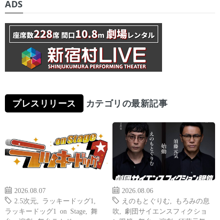
ADS
プレスリリース
カテゴリの最新記事
2026.08.07
2026.08.06
2.5次元
,
ラッキードッグ1
,
えのもとぐりむ
,
もろみの息
ラッキードッグ1 on Stage
,
舞
吹
,
劇団サイエンスフィクショ