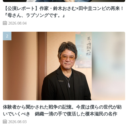
【公演レポート】作家・鈴木おさむ×田中圭コンビの再来！
『母さん、ラブソングです。』
2026.08.04
体験者から聞かされた戦争の記憶。今度は僕らの世代が紡
いでいくべき 錦織一清の手で復活した榎本滋民の名作
2026.08.03