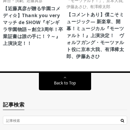
舞台・演劇
,
近藤真彦
『モーツァルト！』
,
京本大我
,
伊藤あさひ
,
有澤樟太郎
【近藤真彦が贈る学園コメ
【コメントあり】僕こそミ
ディ☆】Thank you very
ュージック― 新楽章、開
マッチ de SHOW『ギンギ
幕！ミュージカル『モーツ
ラ学園物語～創立3周年！卒
ァルト！』上演決定！ ヴ
業証書は誰の手に！？～』
ォルフガング・モーツァル
上演決定！！
ト役に京本大我、有澤樟太
郎、伊藤あさひ
Back to Top
記事検索