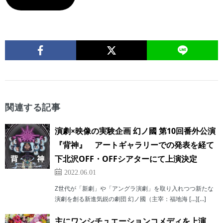
関連する記事
演劇×映像の実験企画 幻ノ國 第10回番外公演
『背神』 アートギャラリーでの発表を経て
下北沢OFF・OFFシアターにて上演決定
2022.06.01
Z世代が「新劇」や「アングラ演劇」を取り入れつつ新たな
演劇を創る新進気鋭の劇団 幻ノ國（主宰：福地海 […][…]
主にワンシチュエーションコメディを上演