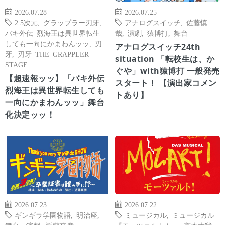
2026.07.28
2026.07.25
2.5次元
,
グラップラー刃牙
,
アナログスイッチ
,
佐藤慎
バキ外伝 烈海王は異世界転生
哉
,
演劇
,
猿博打
,
舞台
しても一向にかまわんッッ
,
刃
アナログスイッチ24th
牙
,
刃牙 THE GRAPPLER
situation 「転校生は、か
STAGE
ぐや」with猿博打 一般発売
【超速報ッッ】「バキ外伝
スタート！ 【演出家コメン
烈海王は異世界転生しても
トあり】
一向にかまわんッッ」舞台
化決定ッッ！
2026.07.23
2026.07.22
ギンギラ学園物語
,
明治座
,
ミュージカル
,
ミュージカル