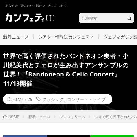
あなたの『読みたい・観たい』がここにある！
新着ニュース
シアター情報誌カンフェティ
ウェブマガジン
世界で高く評価されたバンドネオン奏者・小
川紀美代とチェロが生み出すアンサンブルの
世界！『Bandoneon & Cello Concert』
11/13開催
2022.07.26
クラシック
,
コンサート・ライブ
新着ニュース
プレスリリース
世界で高く評価されたバンドネ
HOME