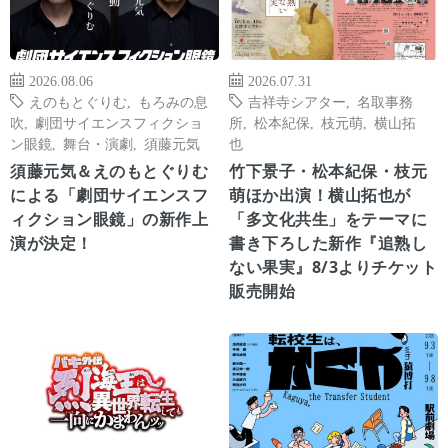
2026.08.06
2026.07.31
えのもとぐりむ
,
もろみの息
吉祥寺シアター
,
名取事務
吹
,
劇団サイエンスフィクショ
所
,
松本紀保
,
枝元萌
,
横山拓
ン眼鏡
,
舞台・演劇
,
須藤元気
也
須藤元気＆えのもとぐりむ
竹下景子・松本紀保・枝元
による「劇団サイエンスフ
萌ほか出演！横山拓也が
ィクション眼鏡」の新作上
「多文化共生」をテーマに
演が決定！
書き下ろした新作『追熟し
ない果実』8/3よりチケット
販売開始