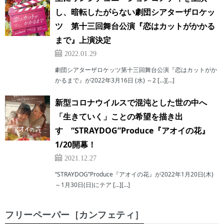
し、暗転したがらない劇団シアターザロケッ
ツ 第十三回舞台公演『恋はカットがかかる
まで』上演決定
2022.01.29
劇団シアターザロケッツ第十三回舞台公演『恋はカットがか
かるまで』が2022年3月16日 (水) ～2 […][…]
新型コロナウイルスで混沌とした世の中へ
「生きていく」ことの希望を描き出
す “STRAYDOG”Produce『アオイの花』
1/20開幕！
2021.12.27
“STRAYDOG”Produce『アオイの花』が2022年1月20日(木)
～1月30日(日)にテア […][…]
フリーペーパー［カンフェティ］