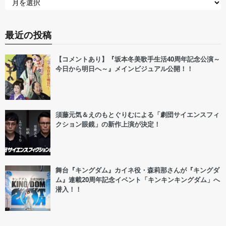
最近の投稿
【コメントあり】『坂本冬美歌手生活40周年記念公演～
今日から明日へ～』メインビジュアル公開！！
須藤元気＆えのもとぐりむによる「劇団サイエンスフィ
クション眼鏡」の新作上演が決定！
舞台『キングダム』カイネ役・森莉那さんが『キングダ
ム』連載20周年記念イベント「キンキンキングダム」へ
潜入！！