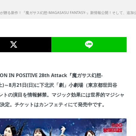
る新作！『魔ガサス幻想-MAGASASU FANTASY-』新情報公開！そして、追加公
N POSITIVE 28th Attack『魔ガサス幻想-
13日(土)～8月21日(日)に下北沢「劇」小劇場（東京都世田谷
ントの演目を情報解禁。マジック効果には世界的マジシャ
が決定。チケットはカンフェティにて発売中です。