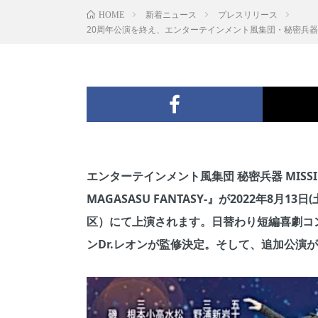
新着ニュース
プレスリリース
HOME
20周年公演を終え、エンターテインメント風集団・秘密兵器が贈
エンターテインメント風集団 秘密兵器 MISSION I
MAGASASU FANTASY-』が2022年8月
区）にて上演されます。日替わり短編喜劇コ
ンDr.レオンが監修決定。そして、追加公演