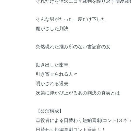
それだけを信念に日々裁判を繰り返す簡易裁
そんな男がたった一度だけ下した
魔がさした判決
突然現れた掴み所のない書記官の女
動き出した歯車
引き寄せられる人々
明かされる過去
次第に浮かび上がるあの判決の真実とは
【公演構成】
◎役者による日替わり短編喜劇(コント)３本
日替わり短編喜劇コント発表！！