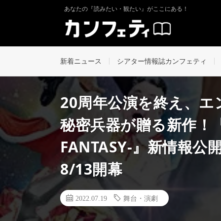
あなたの『読みたい・観たい』がここにある！
新着ニュース
シアター情報誌カンフェティ
20周年公演を終え、
秘密兵器が贈る新作！『
FANTASY-』新情報
8/13開幕
2022.07.19
舞台・演劇