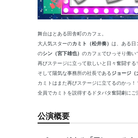
舞台はとある⽥舎町のカフェ。
⼤⼈気スターの
カミト（松井奏）
は、ある⽇
の
シン（宮下雄也）
のカフェでひっそり働い
再びステージに⽴って欲しいと⽇々奮闘する
そして陽気な事務所の社⻑である
ジョージ（
カミトはまた再びステージに⽴てるのかっ！
全員でカミトを説得するドタバタ奮闘劇にご
公演概要