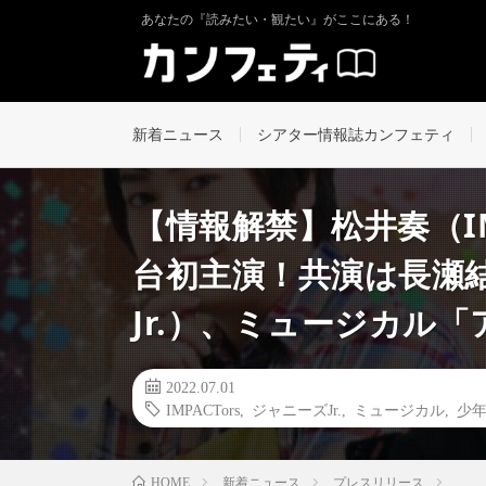
あなたの『読みたい・観たい』がここにある！
新着ニュース
シアター情報誌カンフェティ
【情報解禁】松井奏（IMP
台初主演！共演は⻑瀬
Jr.）、ミュージカル
2022.07.01
IMPACTors
,
ジャニーズJr.
,
ミュージカル
,
少
新着ニュース
プレスリリース
HOME