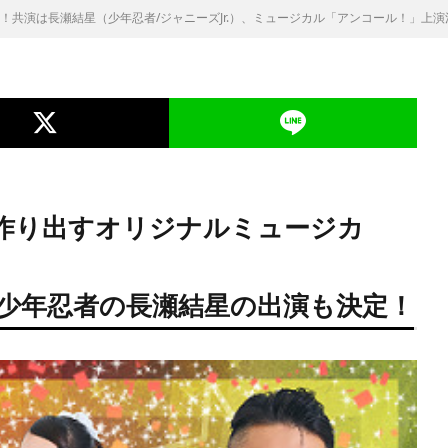
初主演！共演は⻑瀬結星（少年忍者/ジャニーズJr.）、ミュージカル「アンコール！」上
作り出すオリジナルミュージカ
演、少年忍者の⻑瀬結星の出演も決定！