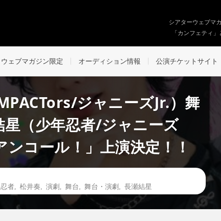
シアターウェブマ
「カンフェティ」
ウェブマガジン限定
オーディション情報
公演チケットサイト
ACTors/ジャニーズJr.）舞
結星（少年忍者/ジャニーズ
「アンコール！」上演決定！！
年忍者
,
松井奏
,
演劇
,
舞台
,
舞台・演劇
,
⻑瀬結星