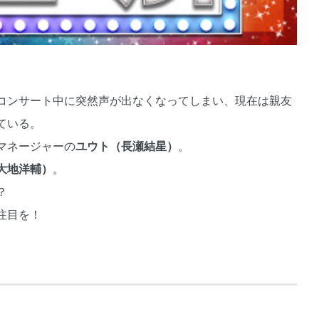
コンサート中に突然声が出なくなってしまい、現在は親友
ている。
マネージャーの
ユウト（⻑瀬結星）
。
⼤地洋輔）
。
？
注⽬を！