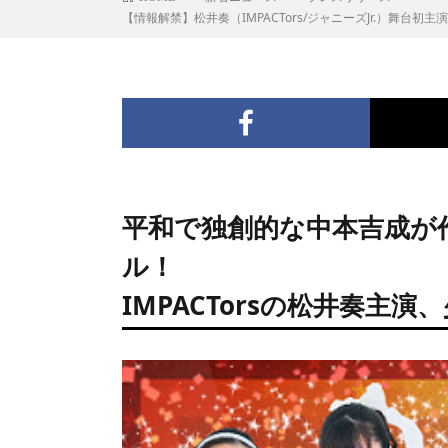
【情報解禁】松井奏（IMPACTors/ジャニーズJr.）舞台
平和で独創的な中本吉成が
ル！
IMPACTorsの松井奏主