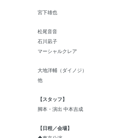
宮下雄也
松尾音音
⽯川凪⼦
マーシャルクレア
⼤地洋輔（ダイノジ）
他
【スタッフ】
脚本・演出 中本吉成
【日程／会場】