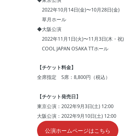
◆東京公演
2022年10⽉14⽇(⾦)〜10⽉28⽇(⾦)
草⽉ホール
◆⼤阪公演
2022年11⽉1⽇(⽕)〜11⽉3⽇(⽊・祝)
COOL JAPAN OSAKA TTホール
【チケット料⾦】
全席指定 S席：8,800円（税込）
【チケット発売⽇】
東京公演：2022年9⽉3⽇(⼟) 12:00
⼤阪公演：2022年9⽉10⽇(⼟) 12:00
公演ホームページはこちら