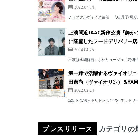
2022.07.14
クリスタルヴォイス主催、『細 晃子(尾形晃子)
上演間近TAAC新作公演『静
に隆盛したフードデリバリー店
2024.04.25
出演は永嶋柊吾、小林リュージュ、高畑裕太
第一線で活躍するヴァイオリニ
田泰尚（ヴァイオリン）＆YAMATO
2022.02.24
認定NPO法⼈トリトン･アーツ･ネットワ
プレスリリース
カテゴリの