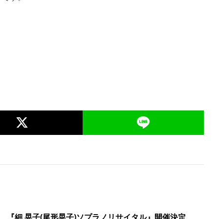
 『細 晃子(尾形晃子)ソプラノリサイタル』開催決定