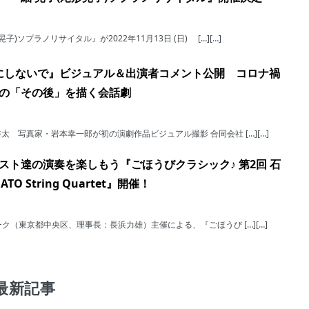
ソプラノリサイタル』が2022年11月13日 (日) […][…]
かにしないで』ビジュアル＆出演者コメント公開 コロナ禍
の「その後」を描く会話劇
 写真家・岩本幸一郎が初の演劇作品ビジュアル撮影 合同会社 […][…]
スト達の演奏を楽しもう『ごほうびクラシック♪ 第2回 石
 String Quartet』開催！
ーク（東京都中央区、理事⻑：⻑浜⼒雄）主催による、『ごほうび […][…]
最新記事