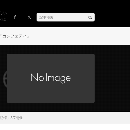
ガジン
とは
「カンフェティ」
憶』8/7開催