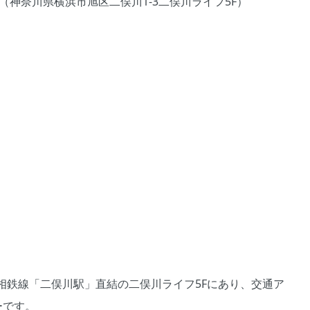
（神奈川県横浜市旭区二俣川1-3二俣川ライフ5F）
相鉄線「二俣川駅」直結の二俣川ライフ5Fにあり、交通ア
ーです。