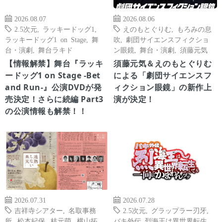
2026.08.07
2026.08.06
2.5次元
,
ラッキードッグ1
,
えのもとぐりむ
,
もろみの息
ラッキードッグ1 on Stage
,
舞
吹
,
劇団サイエンスフィクショ
台・演劇
,
舞台ラキド
ン眼鏡
,
舞台・演劇
,
須藤元気
【情報解禁】舞台『ラッキ
須藤元気＆えのもとぐりむ
ードッグ1 on Stage -Bet
による「劇団サイエンスフ
and Run-』公演DVDが発
ィクション眼鏡」の新作上
売決定！さらに続編 Part3
演が決定！
の公演情報も解禁！！
2026.07.31
2026.07.28
吉祥寺シアター
,
名取事務
2.5次元
,
グラップラー刃牙
,
所
,
松本紀保
,
枝元萌
,
横山拓
バキ外伝 烈海王は異世界転生