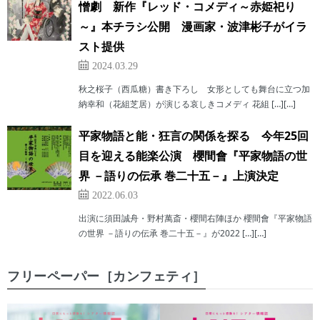
憎劇 新作『レッド・コメディ～赤姫祀り
～』本チラシ公開 漫画家・波津彬子がイラ
スト提供
2024.03.29
秋之桜子（西瓜糖）書き下ろし 女形としても舞台に立つ加
納幸和（花組芝居）が演じる哀しきコメディ 花組 […][…]
平家物語と能・狂言の関係を探る 今年25回
目を迎える能楽公演 櫻間會『平家物語の世
界 －語りの伝承 巻二十五－』上演決定
2022.06.03
出演に須田誠舟・野村萬斎・櫻間右陣ほか 櫻間會『平家物語
の世界 －語りの伝承 巻二十五－』が2022 […][…]
フリーペーパー［カンフェティ］