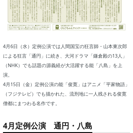
4月6日（水）定例公演では人間国宝の狂言師・山本東次郎
による狂言「通円」に続き、大河ドラマ「鎌倉殿の13人」
（NHK）でも話題の源義経が大活躍する能「八島」を上
演。
4月15日（金）定例公演の能「俊寛」はアニメ「平家物語」
（フジテレビ）でも描かれた、流刑地に一人残される俊寛
僧都にまつわる名作です。
4月定例公演 通円・八島