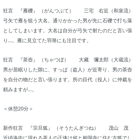
狂言 『雁礫』 （がんつぶて） 三宅 右近（和泉流）
弓矢で雁を狙う大名。通りかかった男が先に石礫で打ち落
としてしまいます。大名は自分が弓矢で射たのだと言い張
り…。雁に見立てた羽箒にも注目です。
狂言 『茶壺』 （ちゃつぼ） 大藏 彌太郎（大蔵流）
男が居眠りした隙に、すっぱ（盗人）が近寄り、男の茶壺
を自分の物だと言い張ります。所の目代（役人）に仲裁を
頼みますが…。
＜休憩20分＞
新作狂言 『宗旦狐』 （そうたんぎつね） 茂山 茂
近頃洛中に現れる茶人の正体は何と相国寺に住む古狐でし