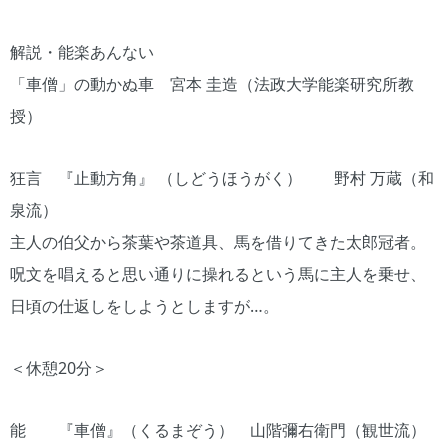
解説・能楽あんない
「車僧」の動かぬ車 宮本 圭造（法政大学能楽研究所教
授）
狂言 『止動方角』 （しどうほうがく） 野村 万蔵（和
泉流）
主人の伯父から茶葉や茶道具、馬を借りてきた太郎冠者。
呪文を唱えると思い通りに操れるという馬に主人を乗せ、
日頃の仕返しをしようとしますが…。
＜休憩20分＞
能 『車僧』（くるまぞう） 山階彌右衛門（観世流）