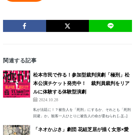
関連する記事
松本市民で作る！参加型裁判演劇「極刑」松
本公演チケット発売中！ 裁判員裁判をリア
ルに体験する体験型演劇
2024.10.28
私が法廷に！？被告人を「死刑」にするか、それとも「死刑
回避」か。観客一人ひとりに被告人の命が委ねられ […][…]
「ネオかぶき」劇団 花組芝居が描く女形×愛