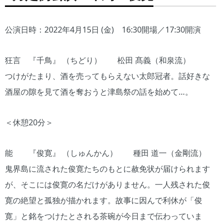
公演日時：2022年4月15日 (金) 16:30開場／17:30開演
狂言 『千鳥』 （ちどり） 松田 髙義（和泉流）
つけがたまり、酒を売ってもらえない太郎冠者。話好きな
酒屋の隙を見て酒を奪おうと津島祭の話を始めて…。
＜休憩20分＞
能 『俊寛』 （しゅんかん） 種田 道一（金剛流）
鬼界島に流された俊寛たちのもとに赦免状が届けられます
が、そこには俊寛の名だけがありません。一人残された俊
寛の絶望と孤独が描かれます。故事に因んで利休が「俊
寛」と銘をつけたとされる茶碗が今日まで伝わっていま