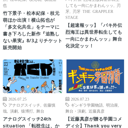
也
しても一向にかまわんッッ
,
刃
牙
,
刃牙 THE GRAPPLER
竹下景子・松本紀保・枝元
STAGE
萌ほか出演！横山拓也が
【超速報ッッ】「バキ外伝
「多文化共生」をテーマに
烈海王は異世界転生しても
書き下ろした新作『追熟し
一向にかまわんッッ」舞台
ない果実』8/3よりチケット
化決定ッッ！
販売開始
2026.07.25
2026.07.23
アナログスイッチ
,
佐藤慎
ギンギラ学園物語
,
明治座
,
哉
,
演劇
,
猿博打
,
舞台
舞台・演劇
,
近藤真彦
アナログスイッチ24th
【近藤真彦が贈る学園コメ
situation 「転校生は、か
ディ☆】Thank you very