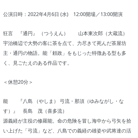
公演日時：2022年4月6日 (水) 12:00開場／13:00開演
狂言 『通円』 （つうえん） 山本東次郎（大蔵流）
宇治橋辺で大勢の客に茶を点て、力尽きて死んだ茶屋坊
主・通円の物語。能「頼政」をもじった特徴ある型も多
く、見ごたえのある作品です。
＜休憩20分＞
能 『八島 （やしま） 弓流・那須（ゆみながし・な
す）』 長島 茂（喜多流）
源義経が主役の修羅能。命の危険を冒し海中から弓矢を拾
い上げた「弓流」など、八島での義経の雄姿や武将達の活