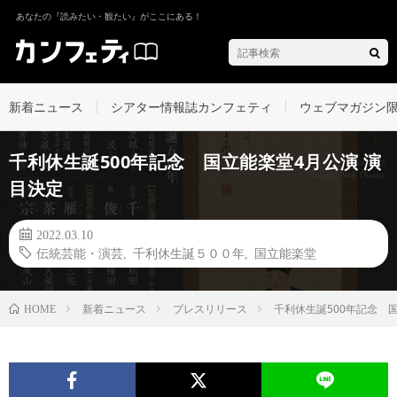
あなたの『読みたい・観たい』がここにある！
新着ニュース
シアター情報誌カンフェティ
ウェブマガジン
千利休生誕500年記念 国立能楽堂4月公演 演
目決定
2022.03.10
伝統芸能・演芸
,
千利休生誕５００年
,
国立能楽堂
新着ニュース
プレスリリース
千利休生誕500年記念 
HOME