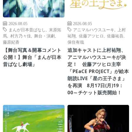
2026.08.05
2026.08.05
まんが日本昔ばなし
,
末原拓
アニマルハウスユーキ
,
上村
馬
,
村方乃々佳
,
舞台・演劇
,
祐翔
,
佐藤アツヒロ
,
佐藤祐吾
,
藤原紀香
保住有哉
【舞台写真＆開幕コメント
追加キャストに上村祐翔、
公開！】舞台「まんが日本
アニマルハウスユーキが決
昔ばなし劇場」
定！ 佐藤アツヒロ主宰
「PEaCE PROJECT」が絵本
朗読LIVE「星の王子さま」
を再演 8月17日(月)19：
00～チケット販売開始！