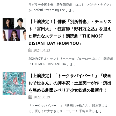
ラピラテ企画主催、新作朗読劇「ロスト・バナナ・ナイツ」
がConfetti Streaming The […][…]
【上演決定！】俳優「別所哲也」・チェリス
ト「宮田大」・狂言師「野村万之丞」を迎え
た新たなステージ！朗読劇「THE MOST
DISTANT DAY FROM YOU」
2024.04.23
2024年7月よりサントリーホール ブルーローズにて、朗読劇
「THE MOST DISTANT DA […][…]
【上演決定】「トークサバイバー！」「映画
おそ松さん」の脚本家：土屋亮一が作・演出
を務める劇団シベリア少女鉄道の最新作！
2022.08.29
『トークサバイバー！ 』『映画おそ松さん 』脚本家によ
る、優しく壮大すぎるストーリー！ 千鳥 × 佐 […][…]