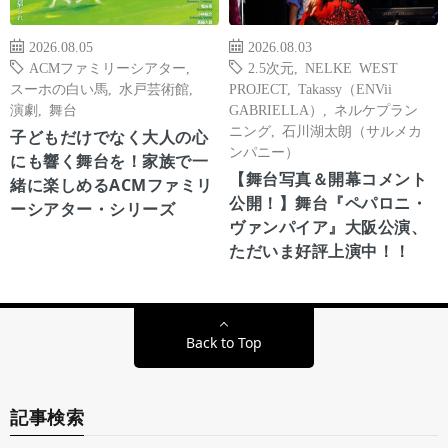
2026.08.05
2026.08.03
ACMファミリーシアター
,
2.5次元
,
NELKE WEST
スーホの白い馬
,
水戸芸術館
,
PROJECT
,
Takassy（ENVii
演劇
,
舞台
GABRIELLA）
,
ネルケプラン
ニング
,
石川湖太朗（サルメカ
子どもだけでなく大人の心
ンパニー）
にも響く舞台を！家族で一
【舞台写真＆開幕コメント
緒に楽しめるACMファミリ
公開！】舞台『ペパロニ・
ーシアター・シリーズ
ヴァンパイア』大阪公演、
ただいま好評上演中！！
Back to Top
記事検索