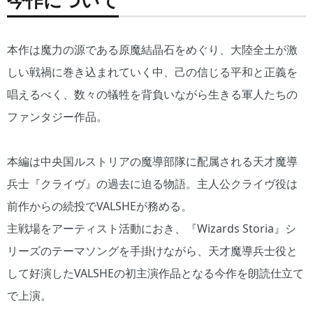
今作について
本作は魔力の源である原魔結晶石をめぐり、大陸全土が激
しい戦禍に巻き込まれていく中、己の信じる平和と正義を
唱えるべく、数々の犠牲を背負いながら生きる軍人たちの
ファンタジー作品。
本編は中央国ルストリアの魔導部隊に配属される天才魔導
兵士『クライヴ』の過去に迫る物語。主人公クライヴ役は
前作からの続投でVALSHEが務める。
主戦場をアーティスト活動におき、『Wizards Storia』シ
リーズのテーマソングを手掛けながら、天才魔導兵士役と
して好演したVALSHEの初主演作品となる今作を朗読仕立て
で上演。