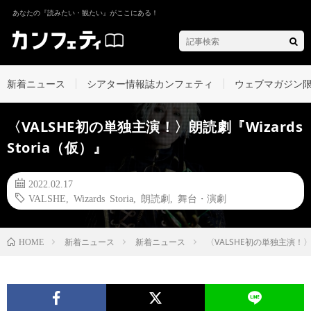
あなたの『読みたい・観たい』がここにある！
新着ニュース
シアター情報誌カンフェティ
ウェブマガジン
〈VALSHE初の単独主演！〉朗読劇『Wizards
Storia（仮）』
2022.02.17
VALSHE
,
Wizards Storia
,
朗読劇
,
舞台・演劇
新着ニュース
新着ニュース
〈VALSHE初の単独主演！〉朗
HOME