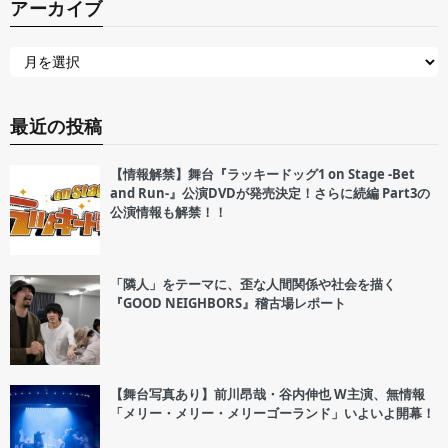
アーカイブ
最近の投稿
【情報解禁】舞台『ラッキードッグ1 on Stage -Bet
and Run-』公演DVDが発売決定！さらに続編 Part3の
公演情報も解禁！！
「隣人」をテーマに、歪な人間関係や社会を描く
『GOOD NEIGHBORS』稽古場レポート
【舞台写真あり】前川昂哉・谷内伸也 W主演、無情報
「メリー・メリー・メリーゴーランド」いよいよ開幕！