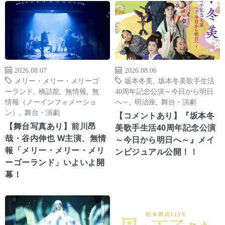
2026.08.07
2026.08.06
メリー・メリー・メリーゴ
坂本冬美
,
坂本冬美歌手生活
ーランド
,
橋詰龍
,
無情報
,
無
40周年記念公演～今日から明日
情報（ノーインフォメーショ
へ～
,
明治座
,
舞台・演劇
ン）
,
舞台・演劇
【コメントあり】『坂本冬
【舞台写真あり】前川昂
美歌手生活40周年記念公演
哉・谷内伸也 W主演、無情
～今日から明日へ～』メイ
報「メリー・メリー・メリ
ンビジュアル公開！！
ーゴーランド」いよいよ開
幕！