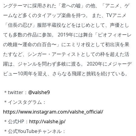
ングテーマに採用された「君への嘘」の他、「アニメ、ゲ
ームなど多くのタイアップ楽曲を持つ。 また、TVアニメ
「信長の忍び」服部半蔵役などをはじめとして、声優とし
ても多数の作品に参加。 2019年には舞台「ピオフィオーレ
の晩鐘〜運命の白百合〜」にエミリオ役として初出演を果
たすなど、シンガー・アーティストとしての枠を超えた活
躍は、ジャンルを問わず多岐に渡る。 2020年にメジャーデ
ビュー10周年を迎え、さらなる飛躍と挑戦を続けている。
＊twitter：
@valshe9
＊インスタグラム：
https://www.instagram.com/valshe_official/
＊公式HP：
http://valshe.jp/
＊公式YouTubeチャンネル：