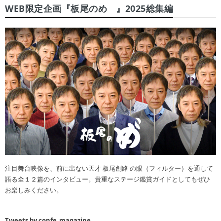
WEB限定企画『板尾のめ゙』2025総集編
注目舞台映像を、前に出ない天才 板尾創路 の眼（フィルター）を通して
語る全１２篇のインタビュー。貴重なステージ鑑賞ガイドとしてもぜひ
お楽しみください。
Tweets by confe_magazine