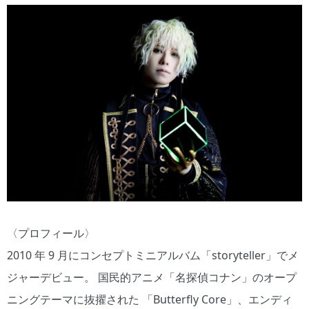
〈プロフィール〉
2010 年 9 月にコンセプトミニアルバム「storyteller」でメ
ジャーデビュー。 国民的アニメ「名探偵コナン」のオープ
ニングテーマに抜擢された 「Butterfly Core」、エンディ