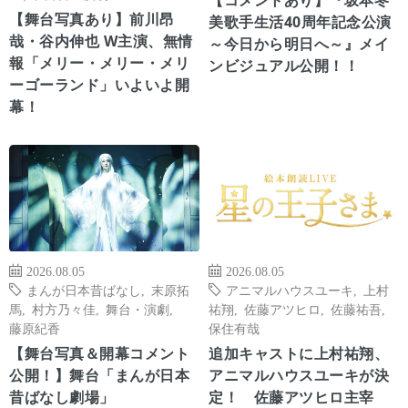
【コメントあり】『坂本冬
【舞台写真あり】前川昂
美歌手生活40周年記念公演
哉・谷内伸也 W主演、無情
～今日から明日へ～』メイ
報「メリー・メリー・メリ
ンビジュアル公開！！
ーゴーランド」いよいよ開
幕！
2026.08.05
2026.08.05
まんが日本昔ばなし
,
末原拓
アニマルハウスユーキ
,
上村
馬
,
村方乃々佳
,
舞台・演劇
,
祐翔
,
佐藤アツヒロ
,
佐藤祐吾
,
藤原紀香
保住有哉
【舞台写真＆開幕コメント
追加キャストに上村祐翔、
公開！】舞台「まんが日本
アニマルハウスユーキが決
昔ばなし劇場」
定！ 佐藤アツヒロ主宰