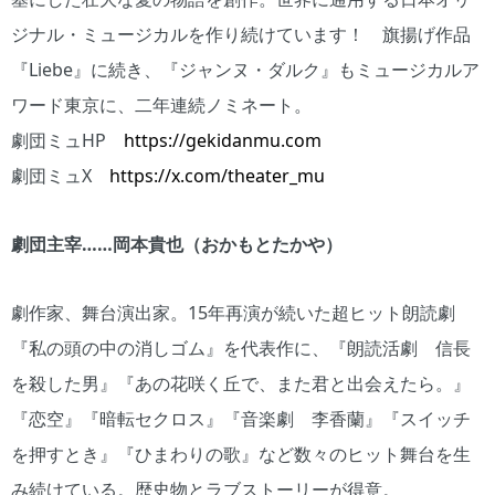
ジナル・ミュージカルを作り続けています！ 旗揚げ作品
『Liebe』に続き、『ジャンヌ・ダルク』もミュージカルア
ワード東京に、二年連続ノミネート。
劇団ミュHP
https://gekidanmu.com
劇団ミュX
https://x.com/theater_mu
劇団主宰……岡本貴也（おかもとたかや）
劇作家、舞台演出家。15年再演が続いた超ヒット朗読劇
『私の頭の中の消しゴム』を代表作に、『朗読活劇 信長
を殺した男』『あの花咲く丘で、また君と出会えたら。』
『恋空』『暗転セクロス』『音楽劇 李香蘭』『スイッチ
を押すとき』『ひまわりの歌』など数々のヒット舞台を生
み続けている。歴史物とラブストーリーが得意。