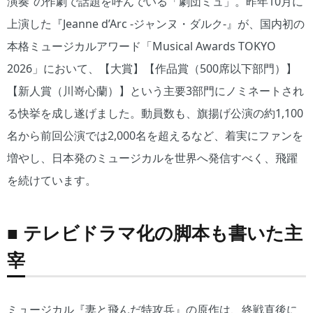
演奏”の作劇で話題を呼んでいる「劇団ミュ」。昨年10月に
上演した『Jeanne d’Arc -ジャンヌ・ダルク-』が、国内初の
本格ミュージカルアワード「Musical Awards TOKYO
2026」において、【大賞】【作品賞（500席以下部門）】
【新人賞（川嵜心蘭）】という主要3部門にノミネートされ
る快挙を成し遂げました。動員数も、旗揚げ公演の約1,100
名から前回公演では2,000名を超えるなど、着実にファンを
増やし、日本発のミュージカルを世界へ発信すべく、飛躍
を続けています。
■ テレビドラマ化の脚本も書いた主
宰
ミュージカル『妻と飛んだ特攻兵』の原作は、終戦直後に