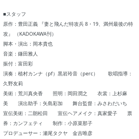
■スタッフ
原作：豊田正義 『妻と飛んだ特攻兵 8・19、満州最後の特
攻』 （KADOKAWA刊）
脚本・演出：岡本貴也
音楽：鎌田雅人
振付：富田彩
演奏：植村カンナ（pf）黒岩玲音（perc） 歌唱指導：
久野友莉
美術：荒川真央香 照明：岡田潤之 衣裳：上杉麻
美 演出助手：矢島彩加 舞台監督：みさわだいち
宣伝美術：二朗松田 宣伝ヘアメイク：真家愛子 票
券：カンフェティ 制作：小原菜那子
プロデューサー：瀬尾タクヤ 金吉唯彦