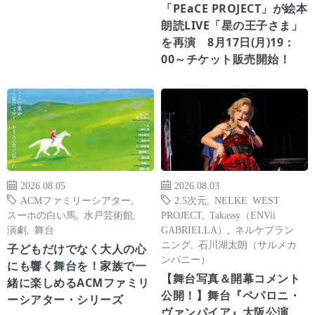
「PEaCE PROJECT」が絵本
朗読LIVE「星の王子さま」
を再演 8月17日(月)19：
00～チケット販売開始！
2026.08.05
2026.08.03
ACMファミリーシアター
,
2.5次元
,
NELKE WEST
スーホの白い馬
,
水戸芸術館
,
PROJECT
,
Takassy（ENVii
演劇
,
舞台
GABRIELLA）
,
ネルケプラン
ニング
,
石川湖太朗（サルメカ
子どもだけでなく大人の心
ンパニー）
にも響く舞台を！家族で一
【舞台写真＆開幕コメント
緒に楽しめるACMファミリ
公開！】舞台『ペパロニ・
ーシアター・シリーズ
ヴァンパイア』大阪公演、