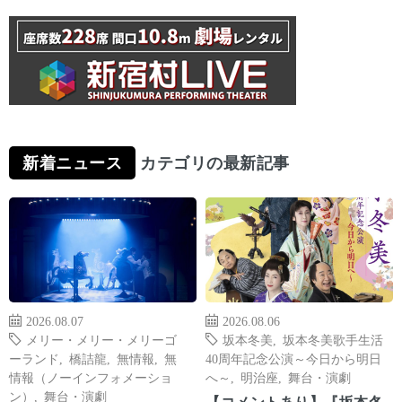
新着ニュース
カテゴリの最新記事
2026.08.07
2026.08.06
メリー・メリー・メリーゴ
坂本冬美
,
坂本冬美歌手生活
ーランド
,
橋詰龍
,
無情報
,
無
40周年記念公演～今日から明日
情報（ノーインフォメーショ
へ～
,
明治座
,
舞台・演劇
ン）
,
舞台・演劇