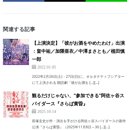
関連する記事
【上演決定】「彼がお酒をやめたわけ」出演
：畠中祐／加隈亜衣／中澤まさとも／植田慎
一郎
2022.01.05
2022年2月26日(土)・27日(日)に、オルタナティブシアター
にて上演される 朗読劇「彼がお酒を […][…]
観るだけじゃない、“参加できる”阿佐ヶ谷ス
パイダース『さらば黄昏』
2025.10.14
長塚圭史が作・演出を手がける阿佐ヶ谷スパイダースの新作
公演『さらば黄昏』（2025年11月8日～30 […][…]