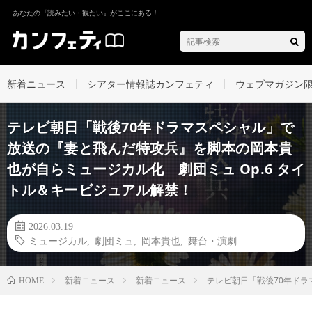
あなたの『読みたい・観たい』がここにある！
新着ニュース
シアター情報誌カンフェティ
ウェブマガジン
テレビ朝日「戦後70年ドラマスペシャル」で
放送の『妻と飛んだ特攻兵』を脚本の岡本貴
也が自らミュージカル化 劇団ミュ Op.6 タイ
トル＆キービジュアル解禁！
2026.03.19
ミュージカル
,
劇団ミュ
,
岡本貴也
,
舞台・演劇
新着ニュース
新着ニュース
テレビ朝日「戦後70年ドラ
HOME