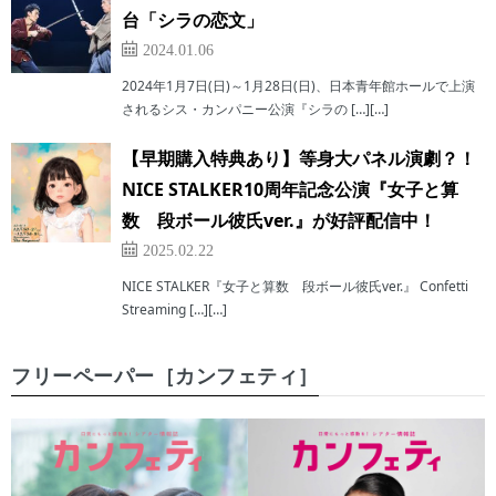
台「シラの恋文」
2024.01.06
2024年1月7日(日)～1月28日(日)、日本青年館ホールで上演
されるシス・カンパニー公演『シラの […][…]
【早期購入特典あり】等身大パネル演劇？！
NICE STALKER10周年記念公演『女子と算
数 段ボール彼氏ver.』が好評配信中！
2025.02.22
NICE STALKER『女子と算数 段ボール彼氏ver.』 Confetti
Streaming […][…]
フリーペーパー［カンフェティ］