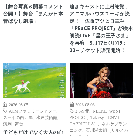
【舞台写真＆開幕コメント
追加キャストに上村祐翔、
公開！】舞台「まんが日本
アニマルハウスユーキが決
昔ばなし劇場」
定！ 佐藤アツヒロ主宰
「PEaCE PROJECT」が絵本
朗読LIVE「星の王子さま」
を再演 8月17日(月)19：
00～チケット販売開始！
2026.08.05
2026.08.03
ACMファミリーシアター
,
2.5次元
,
NELKE WEST
スーホの白い馬
,
水戸芸術館
,
PROJECT
,
Takassy（ENVii
演劇
,
舞台
GABRIELLA）
,
ネルケプラン
ニング
,
石川湖太朗（サルメカ
子どもだけでなく大人の心