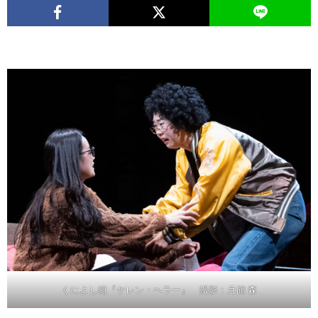
くによし組『ケレン・ヘラー』 撮影：月館 森