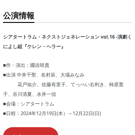
公演情報
シアタートラム・ネクストジェネレーション vol.16 -演劇く
によし組『ケレン・ヘラー』
■作・演出：國吉咲貴
■出演 中井千聖、名村辰、大場みなみ
花戸祐介、佐藤有里子、てっぺい右利き、柿原寛
子、谷川清夏、永井一信
■会場：シアタートラム
■日程：2024年12月19日(木）～12月22日(日)