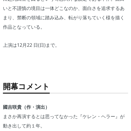
いと不謹慎の境目は一体どこなのか、面白さを追求するあ
まり、禁断の領域に踏み込み、転がり落ちていく様を描く
作品となっている。
上演は12月22 日(日)まで。
くに
くに
くに
くに
くに
くに
くに
くに
よし
よし
よし
よし
よし
よし
よし
よし
組
組
組
組
組
組
組
組
『ケ
『ケ
『ケ
『ケ
『ケ
『ケ
『ケ
『ケ
開幕コメント
レ
レ
レ
レ
レ
レ
レ
レ
ン・
ン・
ン・
ン・
ン・
ン・
ン・
ン・
ヘラ
ヘラ
ヘラ
ヘラ
ヘラ
ヘラ
ヘラ
ヘラ
ー』
ー』
ー』
ー』
ー』
ー』
ー』
ー』
國吉咲貴（
作・演出
）
撮
撮
撮
撮
撮
撮
撮
撮
まさか再演するとは思ってなかった『ケレン・ヘラー』が
影：
影：
影：
影：
影：
影：
影：
影：
月館
月館
月館
月館
月館
月館
月館
月館
動き出して約１年。
森
森
森
森
森
森
森
森