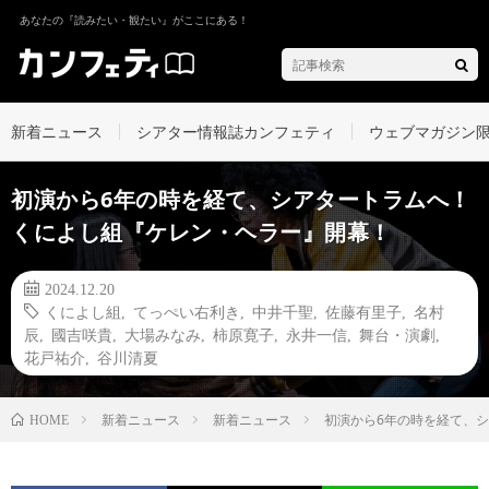
あなたの『読みたい・観たい』がここにある！
新着ニュース
シアター情報誌カンフェティ
ウェブマガジン
初演から6年の時を経て、シアタートラムへ！
くによし組『ケレン・ヘラー』開幕！
2024.12.20
くによし組
,
てっぺい右利き
,
中井千聖
,
佐藤有里子
,
名村
辰
,
國吉咲貴
,
大場みなみ
,
柿原寛子
,
永井一信
,
舞台・演劇
,
花戸祐介
,
谷川清夏
新着ニュース
新着ニュース
初演から6年の時を経て、
HOME