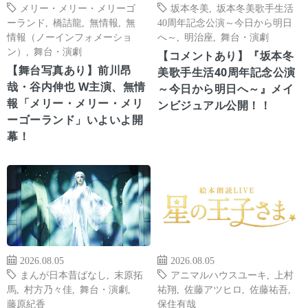
メリー・メリー・メリーゴ
坂本冬美
,
坂本冬美歌手生活
ーランド
,
橋詰龍
,
無情報
,
無
40周年記念公演～今日から明日
情報（ノーインフォメーショ
へ～
,
明治座
,
舞台・演劇
ン）
,
舞台・演劇
【コメントあり】『坂本冬
【舞台写真あり】前川昂
美歌手生活40周年記念公演
哉・谷内伸也 W主演、無情
～今日から明日へ～』メイ
報「メリー・メリー・メリ
ンビジュアル公開！！
ーゴーランド」いよいよ開
幕！
2026.08.05
2026.08.05
まんが日本昔ばなし
,
末原拓
アニマルハウスユーキ
,
上村
馬
,
村方乃々佳
,
舞台・演劇
,
祐翔
,
佐藤アツヒロ
,
佐藤祐吾
,
藤原紀香
保住有哉