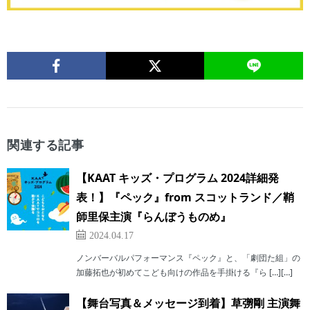
関連する記事
【KAAT キッズ・プログラム 2024詳細発
表！】『ペック』from スコットランド／鞘
師里保主演『らんぼうものめ』
2024.04.17
ノンバーバルパフォーマンス『ペック』と、「劇団た組」の
加藤拓也が初めてこども向けの作品を手掛ける『ら […][…]
【舞台写真＆メッセージ到着】草彅剛 主演舞