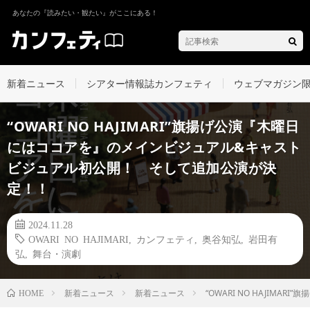
あなたの『読みたい・観たい』がここにある！
新着ニュース
シアター情報誌カンフェティ
ウェブマガジン
“OWARI NO HAJIMARI”旗揚げ公演『木曜日
にはココアを』のメインビジュアル&キャスト
ビジュアル初公開！ そして追加公演が決
定！！
2024.11.28
OWARI NO HAJIMARI
,
カンフェティ
,
奥谷知弘
,
岩田有
弘
,
舞台・演劇
新着ニュース
新着ニュース
“OWARI NO HAJI
HOME