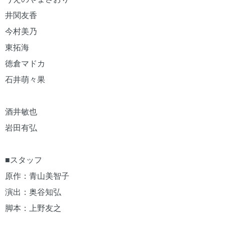
井関友香
今村美乃
東拓海
徳倉マドカ
石井萌々果
酒井敏也
岩田有弘
■スタッフ
原作：青山美智子
演出：奥谷知弘
脚本：上野友之