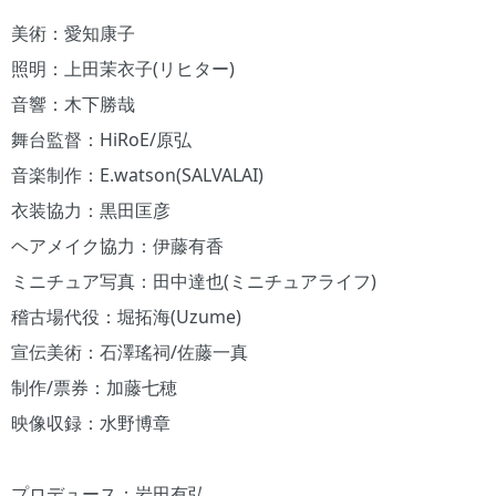
美術：愛知康子
照明：上田茉衣子(リヒター)
音響：木下勝哉
舞台監督：HiRoE/原弘
音楽制作：E.watson(SALVALAI)
衣装協力：黒田匡彦
ヘアメイク協力：伊藤有香
ミニチュア写真：田中達也(ミニチュアライフ)
稽古場代役：堀拓海(Uzume)
宣伝美術：石澤瑤祠/佐藤一真
制作/票券：加藤七穂
映像収録：水野博章
プロデュース：岩田有弘