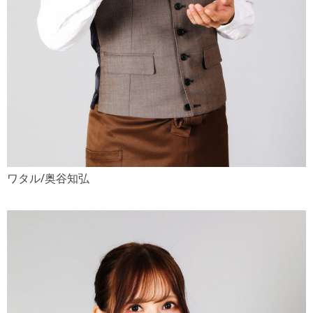
ワタル/奥谷知弘