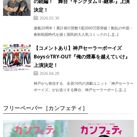
の続編！ 舞台『キングダムⅡ-継承-』上演
決定！
2026.03.30
連載20周年！累計発行部数1億2000万部突破！動乱の中国・
春秋戦国時代を描く国民的大人気コミックの […][…]
【コメントあり】神戸セーラーボーイズ
Boys☆TRY-OUT『俺の煙幕を越えていけ』
上演決定！
2026.04.28
神戸から発信する、全員10代の演劇ユニット「神戸セーラー
ボーイズ」がお送りする舞台、神戸セーラーボー […][…]
フリーペーパー［カンフェティ］