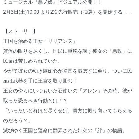
ミュージカル『悪ノ娘』ビジュアル公開！！
2月3日(土)10:00 より2次先行販売（抽選）を開始する！！
【ストーリー】
王国を治める王女「リリアンヌ」
贅沢の限りを尽くし、国民に重税を課す彼女の「悪政」に
民衆は苦しめられていた。
やがて彼女の幼き嫉妬心が隣国を滅ぼすに至り、ついに民
衆は武器を手に王宮を取り囲む！
王女の傍らにいつもいた召使いの「アレン」その時、彼が
取った恐るべき行動とは！？
「いったいどれほど尽くせば、貴方に振り向いてもらえる
のだろう？」
滅びゆく王国と運命に翻弄された姉弟の「絆」の物語。