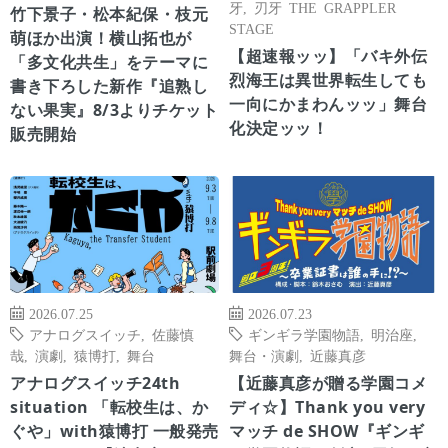
牙
,
刃牙 THE GRAPPLER
竹下景子・松本紀保・枝元
STAGE
萌ほか出演！横山拓也が
【超速報ッッ】「バキ外伝
「多文化共生」をテーマに
烈海王は異世界転生しても
書き下ろした新作『追熟し
一向にかまわんッッ」舞台
ない果実』8/3よりチケット
化決定ッッ！
販売開始
2026.07.25
2026.07.23
アナログスイッチ
,
佐藤慎
ギンギラ学園物語
,
明治座
,
哉
,
演劇
,
猿博打
,
舞台
舞台・演劇
,
近藤真彦
アナログスイッチ24th
【近藤真彦が贈る学園コメ
situation 「転校生は、か
ディ☆】Thank you very
ぐや」with猿博打 一般発売
マッチ de SHOW『ギンギ