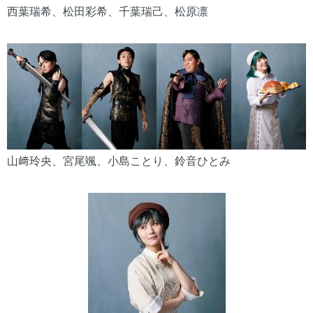
西葉瑞希、松田彩希、千葉瑞己、松原凛
山﨑玲央、宮尾颯、小島ことり、鈴音ひとみ