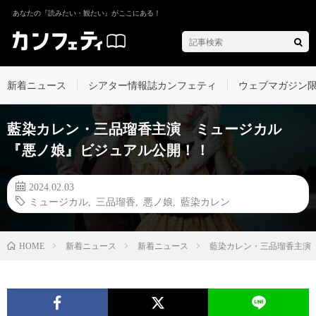
あなたの『読みたい・観たい』がここにある！
新着ニュース
シアター情報誌カンフェティ
ウェブマガジン
藍染カレン・三品瑠香主演 ミュージカル
『悪ノ娘』ビジュアル公開！！
2024.02.03
ミュージカル
,
三品瑠香
,
悪ノ娘
,
藍染カレン
新着ニュース
新着ニュース
藍染カレン・三品瑠香主演
HOME