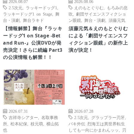
2026.08.07
2026.08.06
2.5次元
,
ラッキードッグ1
,
えのもとぐりむ
,
もろみの息
ラッキードッグ1 on Stage
,
舞
吹
,
劇団サイエンスフィクショ
台・演劇
,
舞台ラキド
ン眼鏡
,
舞台・演劇
,
須藤元気
【情報解禁】舞台『ラッキ
須藤元気＆えのもとぐりむ
ードッグ1 on Stage -Bet
による「劇団サイエンスフ
and Run-』公演DVDが発
ィクション眼鏡」の新作上
売決定！さらに続編 Part3
演が決定！
の公演情報も解禁！！
2026.07.31
2026.07.28
吉祥寺シアター
,
名取事務
2.5次元
,
グラップラー刃牙
,
所
,
松本紀保
,
枝元萌
,
横山拓
バキ外伝 烈海王は異世界転生
也
しても一向にかまわんッッ
,
刃