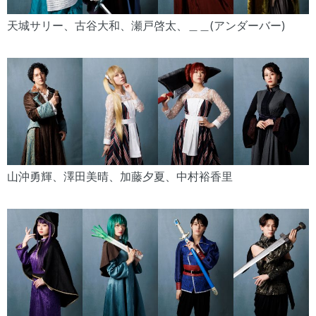
天城サリー、古谷大和、瀬戸啓太、＿＿(アンダーバー)
山沖勇輝、澤田美晴、加藤夕夏、中村裕香里