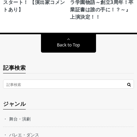
スタート！ 【演出家コメン
ラ学園物語～創立3周年！卒
トあり】
業証書は誰の手に！？～』
上演決定！！
Back to Top
記事検索
ジャンル
舞台・演劇
バレエ・ダンス