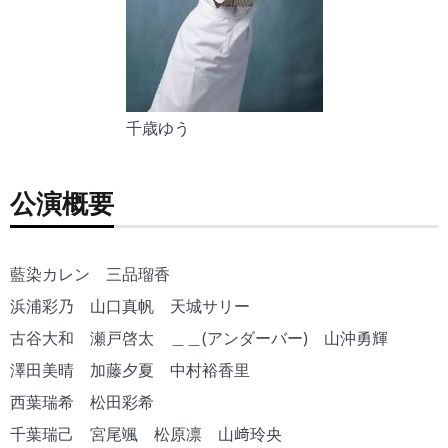
千歳ゆう
公演概要
藍染カレン 三品瑠香
浜浦彩乃 山口真帆 天城サリー
古谷大和 瀬戸啓太 ＿＿(アンダーバー) 山沖勇輝
澤田美晴 加藤夕夏 中村裕香里
西葉瑞希 松田彩希
千葉瑞己 宮尾颯 松原凛 山﨑玲央